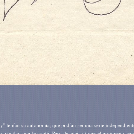
y” tenían su autonomía, que podían ser una serie independient
o similar, que le conté. Pero después vi que el argumento era