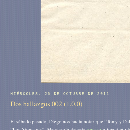
MIÉRCOLES, 26 DE OCTUBRE DE 2011
Dos hallazgos 002 (1.0.0)
El sábado pasado, Diego nos hacía notar que “Tomy y Dal
“Los Simpsons”. Me acordé de este
ensayo
e imaginé otr