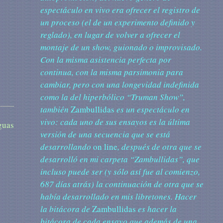
espectáculo en vivo era ofrecer el registro de
un proceso (el de un experimento definido y
reglado), en lugar de volver a ofrecer el
montaje de un show, guionado o improvisado.
Con la misma asistencia perfecta por
continua, con la misma parsimonia para
cambiar, pero con una longevidad indefinida
como la del hiperbólico “Truman Show”,
también
Zambullidas
es un espectáculo en
vivo: cada uno de sus ensayos es la última
guas
versión de una secuencia que se está
desarrollando
on line
, después de otra que se
desarrolló en mi carpeta “Zambullidas”, que
incluso puede ser (y sólo así fue al comienzo,
687 días atrás) la continuación de otra que se
había desarrollado en mis libretones. Hacer
la bitácora de
Zambullidas
es hacer la
bitácora de cada ensayo que además de una