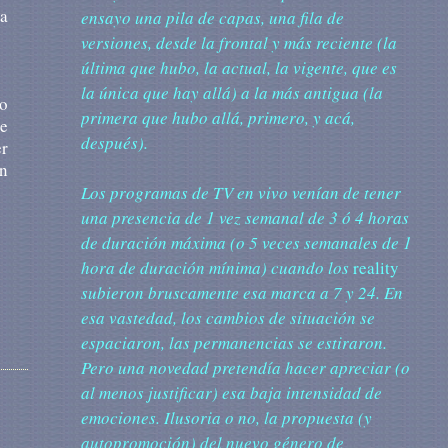
a
ensayo una pila de capas, una fila de
versiones, desde la frontal y más reciente (la
última que hubo, la actual, la vigente, que es
la única que hay allá) a la más antigua (la
lo
primera que hubo allá, primero, y acá,
de
después).
er
En
Los
programas de TV en vivo venían de tener
una presencia de 1 vez semanal de 3 ó 4 horas
de duración máxima (o 5 veces semanales de 1
hora de duración mínima) cuando los
reality
subieron bruscamente esa marca a 7 y 24. En
esa vastedad, los cambios de situación se
espaciaron, las permanencias se estiraron.
Pero una novedad pretendía hacer apreciar (o
al menos justificar) esa baja intensidad de
emociones. Ilusoria o no, la propuesta (y
autopromoción) del nuevo género de