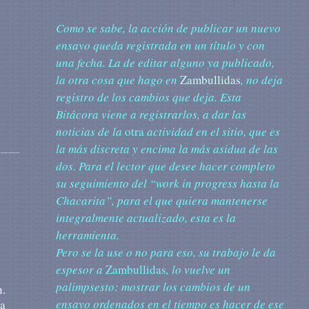
Como se sabe, la acción de publicar un nuevo
ensayo queda registrada en un título y con
una fecha. La de editar alguno ya publicado,
la otra cosa que hago en
Zambullidas
, no deja
registro de los cambios que deja. Esta
Bitácora viene a registrarlos, a dar las
noticias de la
otra
actividad en el sitio, que es
la más discreta y encima la más asidua de las
dos. Para el lector que desee hacer completo
su seguimiento del “work in progress hasta la
Chacarita”, para el que quiera mantenerse
integralmente actualizado, esta es la
herramienta.
Pero se la use o no para eso, su trabajo le da
espesor a
Zambullidas
, lo vuelve un
palimpsesto: mostrar los cambios de un
n.
ensayo ordenados en el tiempo es hacer de ese
na