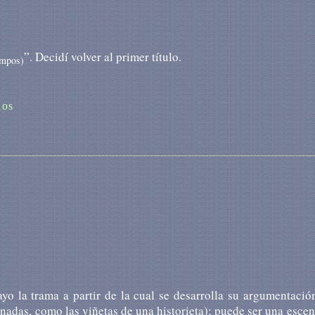
”. Decidí volver al primer título.
empos)
ios
yo la trama a partir de la cual se desarrolla su argumentació
adas, como las viñetas de una historieta); puede ser una esce