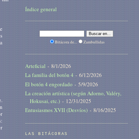
Índice general
e
es
ga
Bitácora de...
Zambullidas
Arteficial
- 8/1/2026
La familia del botón 4
- 6/12/2026
El botón 4 engordado
- 5/9/2026
La creación artística (según Adorno, Valéry,
e.
Hokusai, etc.)
- 12/31/2025
en
Entusiasmos XVII (Desvíos)
- 8/16/2025
r
s:
er
LAS BITÁCORAS