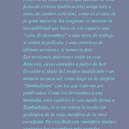
fecha de estreno (publicación) tenga otra u
otras de cambio (edición), como es el caso de
la gran mayoría. En conjunto, es mostrar la
inestabilidad que hace de ese espacio una
“zona de derrumbes” o una mesa de trabajo,
si vemos la película, y una cartelera de
últimas versiones, si vemos la foto.
Las versiones anteriores están en esta
Bitácora, cuyas entradas a partir de hoy
llevarán el título del ensayo modificado y un
número secuencial, como hago en la carpeta
“Zambullidas” con los que esperan ser
publicados. Como los derrumbes a una
montaña, esos cambios le van dando forma a
Zambullidas
, si se me tolera la reedición
geológica de la vieja metáfora de la roca
esculpida. En esta Bitácora (metáfora titular)
conservo los escombros más grandes.