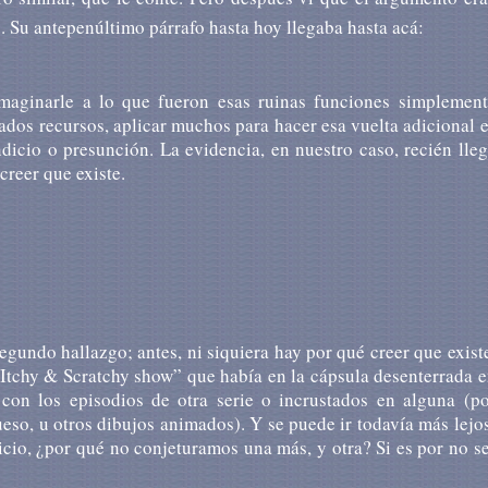
o. Su antepenúltimo párrafo hasta hoy llegaba hasta acá:
maginarle a lo que fueron esas ruinas funciones simplement
itados recursos, aplicar muchos para hacer esa vuelta adicional 
ndicio o presunción. La evidencia, en nuestro caso, recién lle
creer que existe.
 segundo hallazgo; antes, ni siquiera hay por qué creer que exist
 Itchy & Scratchy show” que había en la cápsula desenterrada 
 con los episodios de otra serie o incrustados en alguna (po
eso, u otros dibujos animados). Y se puede ir todavía más lejo
cio, ¿por qué no conjeturamos una más, y otra? Si es por no s