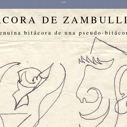
-->
ÁCORA DE ZAMBULL
enuina bitácora de una pseudo-bitáco