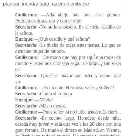
planean inundar para hacer un embalse:
Guillermo
: —Allá abajo hay una casa grande.
Podríamos descansar y comer algo.
Secretario
: -No se lo aconsejo. Es el viejo castillo de
la señora.
Enrique
: --¿Qué castillo y qué señora?
Secretario
: -La dueña de todas estas tierras. Lo que se
dice una mujer de mundo.
Guillermo
: —De modo que hay por aquí una mujer de
mundo y usted nos aconseja seguir de largo. ¿Tan vieja
es?
Secretario
: -Quizá es mayor que usted y menor que
yo.
Guillermo
: —Es un dato. Hermoso valle. ¿Soltera?
Secretario
: -Como si lo fuera.
Enrique
: --¿Viuda?
Secretario
: -Más o menos.
Guillermo
: —Pues señor, si no habla usted más claro...
Secretario
: -Es cuento largo. Heredera desde niña,
casada muy joven y sola otra vez a los 20 años con una
gran fortuna. Ha tirado el dinero en Madrid, en Vienna,