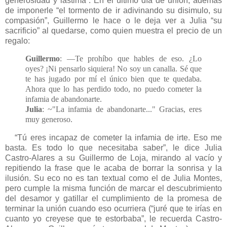
generosidad y lástima”. En el último día de unión, además
de imponerle “el tormento de ir adivinando su disimulo, su
compasión”, Guillermo le hace o le deja ver a Julia “su
sacrificio” al quedarse, como quien muestra el precio de un
regalo:
Guillermo
: —Te prohíbo que hables de eso. ¿Lo
oyes? ¡Ni pensarlo siquiera! No soy un canalla. Sé que
te has jugado por mí el único bien que te quedaba.
Ahora que lo has perdido todo, no puedo cometer la
infamia de abandonarte.
Julia
: ~"La infamia de abandonarte..." Gracias, eres
muy generoso.
“Tú eres incapaz de cometer la infamia de irte. Eso me
basta. Es todo lo que necesitaba saber”, le dice Julia
Castro-Alares a su Guillermo de Loja, mirando al vacío y
repitiendo la frase que le acaba de borrar la sonrisa y la
ilusión. Su eco no es tan textual como el de Julia Montes,
pero cumple la misma función de marcar el descubrimiento
del desamor y gatillar el cumplimiento de la promesa de
terminar la unión cuando eso ocurriera (“juré que te irías en
cuanto yo creyese que te estorbaba”, le recuerda Castro-