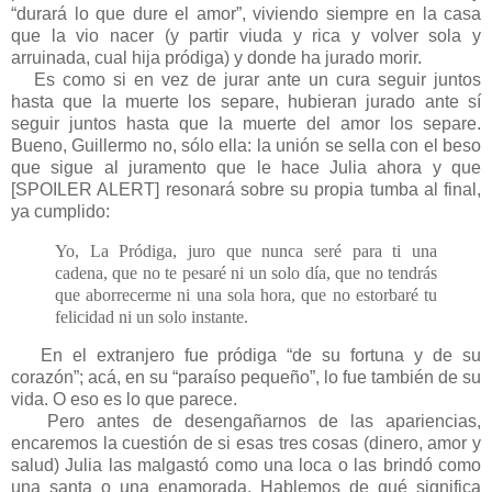
“durará lo que dure el amor”, viviendo siempre en la casa
que la vio nacer (y partir viuda y rica y volver sola y
arruinada, cual hija pródiga) y donde ha jurado morir.
Es como si en vez de jurar ante un cura seguir juntos
hasta que la muerte los separe, hubieran jurado ante sí
seguir juntos hasta que la muerte del amor los separe.
Bueno, Guillermo no, sólo ella: la unión se sella con el beso
que sigue al juramento que le hace Julia ahora y que
[SPOILER ALERT] resonará sobre su propia tumba al final,
ya cumplido:
Yo, La Pródiga, juro que nunca seré para ti una
cadena, que no te pesaré ni un solo día, que no tendrás
que aborrecerme ni una sola hora, que no estorbaré tu
felicidad ni un solo instante.
En el extranjero fue pródiga “de su fortuna y de su
corazón”; acá, en su “paraíso pequeño”, lo fue también de su
vida. O eso es lo que parece.
Pero antes de desengañarnos de las apariencias,
encaremos la cuestión de si esas tres cosas (dinero, amor y
salud) Julia las malgastó como una loca o las brindó como
una santa o una enamorada. Hablemos de qué significa