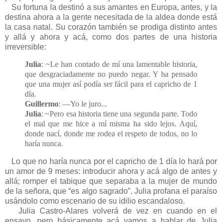
Su fortuna la destinó a sus amantes en Europa, antes, y la
destina ahora a la gente necesitada de la aldea donde está
la casa natal. Su corazón también se prodiga distinto antes
y allá y ahora y acá, como dos partes de una historia
irreversible:
Julia
: ~Le han contado de mí una lamentable historia,
que desgraciadamente no puedo negar. Y ha pensado
que una mujer así podía ser fácil para el capricho de 1
día.
Guillermo
: —Yo le juro...
Julia
: ~Pero esa historia tiene una segunda parte. Todo
el mal que me hice a mí misma ha sido lejos. Aquí,
donde nací, donde me rodea el respeto de todos, no lo
haría nunca.
Lo que no haría nunca por el capricho de 1 día lo hará por
un amor de 9 meses: introducir ahora y acá algo de antes y
allá; romper el tabique que separaba a la mujer de mundo
de la señora, que “es algo sagrado”. Julia profana el paraíso
usándolo como escenario de su idilio escandaloso.
Julia Castro-Alares volverá de vez en cuando en el
ensayo, pero básicamente acá vamos a hablar de Julia