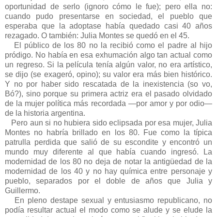
oportunidad de serlo (ignoro cómo le fue); pero ella no:
cuando pudo presentarse en sociedad, el pueblo que
esperaba que la adoptase había quedado casi 40 años
rezagado. O también: Julia Montes se quedó en el 45.
El público de los 80 no la recibió como el padre al hijo
pródigo. No había en esa exhumación algo tan actual como
un regreso. Si la película tenía algún valor, no era artístico,
se dijo (se exageró, opino); su valor era más bien histórico.
Y no por haber sido rescatada de la inexistencia (so vo,
Bó?), sino porque su primera actriz era el pasado olvidado
de la mujer política más recordada —por amor y por odio—
de la historia argentina.
Pero aun si no hubiera sido eclipsada por esa mujer, Julia
Montes no habría brillado en los 80. Fue como la típica
patrulla perdida que salió de su escondite y encontró un
mundo muy diferente al que había cuando ingresó. La
modernidad de los 80 no deja de notar la antigüedad de la
modernidad de los 40 y no hay química entre personaje y
pueblo, separados por el doble de años que Julia y
Guillermo.
En pleno destape sexual y entusiasmo republicano, no
podía resultar actual el modo como se alude y se elude la