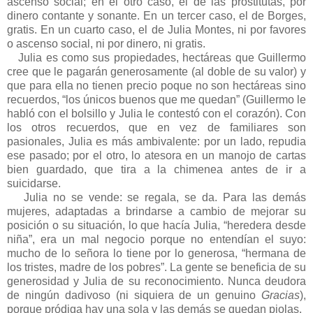
ascenso social; en el otro caso, el de las prostitutas, por
dinero contante y sonante. En un tercer caso, el de Borges,
gratis. En un cuarto caso, el de Julia Montes, ni por favores
o ascenso social, ni por dinero, ni gratis.
Julia es como sus propiedades, hectáreas que Guillermo
cree que le pagarán generosamente (al doble de su valor) y
que para ella no tienen precio poque no son hectáreas sino
recuerdos, “los únicos buenos que me quedan” (Guillermo le
habló con el bolsillo y Julia le contestó con el corazón). Con
los otros recuerdos, que en vez de familiares son
pasionales, Julia es más ambivalente: por un lado, repudia
ese pasado; por el otro, lo atesora en un manojo de cartas
bien guardado, que tira a la chimenea antes de ir a
suicidarse.
Julia no se vende: se regala, se da. Para las demás
mujeres, adaptadas a brindarse a cambio de mejorar su
posición o su situación, lo que hacía Julia, “heredera desde
niña”, era un mal negocio porque no entendían el suyo:
mucho de lo señora lo tiene por lo generosa, “hermana de
los tristes, madre de los pobres”. La gente se beneficia de su
generosidad y Julia de su reconocimiento. Nunca deudora
de ningún dadivoso (ni siquiera de un genuino
Gracias
),
porque pródiga hay una sola y las demás se quedan piolas.