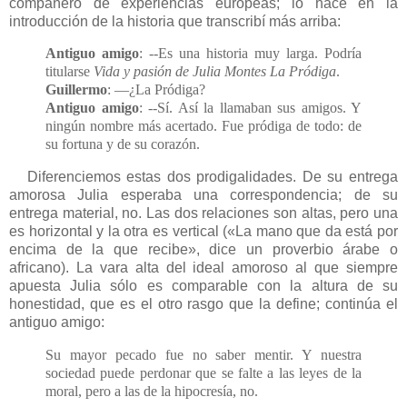
compañero de experiencias europeas; lo hace en la
introducción de la historia que transcribí más arriba:
Antiguo amigo
: --Es una historia muy larga. Podría
titularse
Vida y pasión de Julia Montes La Pródiga
.
Guillermo
: —¿La Pródiga?
Antiguo amigo
: --Sí. Así la llamaban sus amigos. Y
ningún nombre más acertado. Fue pródiga de todo: de
su fortuna y de su corazón.
Diferenciemos estas dos prodigalidades. De su entrega
amorosa Julia esperaba una correspondencia; de su
entrega material, no. Las dos relaciones son altas, pero una
es horizontal y la otra es vertical («La mano que da está por
encima de la que recibe», dice un proverbio árabe o
africano). La vara alta del ideal amoroso al que siempre
apuesta Julia sólo es comparable con la altura de su
honestidad, que es el otro rasgo que la define; continúa el
antiguo amigo:
Su mayor pecado fue no saber mentir. Y nuestra
sociedad puede perdonar que se falte a las leyes de la
moral, pero a las de la hipocresía, no.