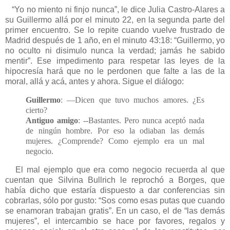
“Yo no miento ni finjo nunca”, le dice Julia Castro-Alares a
su Guillermo allá por el minuto 22, en la segunda parte del
primer encuentro. Se lo repite cuando vuelve frustrado de
Madrid después de 1 año, en el minuto 43:18: “Guillermo, yo
no oculto ni disimulo nunca la verdad; jamás he sabido
mentir”. Ese impedimento para respetar las leyes de la
hipocresía hará que no le perdonen que falte a las de la
moral, allá y acá, antes y ahora. Sigue el diálogo:
Guillermo
: —Dicen que tuvo muchos amores. ¿Es
cierto?
Antiguo amigo
: --Bastantes. Pero nunca aceptó nada
de ningún hombre. Por eso la odiaban las demás
mujeres. ¿Comprende? Como ejemplo era un mal
negocio.
El mal ejemplo que era como negocio recuerda al que
cuentan que Silvina Bullrich le reprochó a Borges, que
había dicho que estaría dispuesto a dar conferencias sin
cobrarlas, sólo por gusto: “Sos como esas putas que cuando
se enamoran trabajan gratis”. En un caso, el de “las demás
mujeres”, el intercambio se hace por favores, regalos y