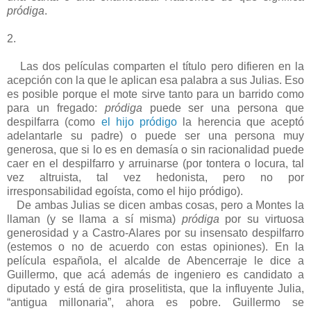
pródiga
.
2.
Las dos películas comparten el título pero difieren en la
acepción con la que le aplican esa palabra a sus Julias. Eso
es posible porque el mote sirve tanto para un barrido como
para un fregado:
pródiga
puede ser una persona que
despilfarra (como
el hijo pródigo
la herencia que aceptó
adelantarle su padre) o puede ser una persona muy
generosa, que si lo es en demasía o sin racionalidad puede
caer en el despilfarro y arruinarse (por tontera o locura, tal
vez altruista, tal vez hedonista, pero no por
irresponsabilidad egoísta, como el hijo pródigo).
De ambas Julias se dicen ambas cosas, pero a Montes la
llaman (y se llama a sí misma)
pródiga
por su virtuosa
generosidad y a Castro-Alares por su insensato despilfarro
(estemos o no de acuerdo con estas opiniones). En la
película española, el alcalde de Abencerraje le dice a
Guillermo, que acá además de ingeniero es candidato a
diputado y está de gira proselitista, que la influyente Julia,
“antigua millonaria”, ahora es pobre. Guillermo se