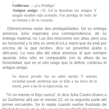
...
Guillermo
: —¿La Pródiga?
Antiguo amigo
: --Sí. Así la llamaban sus amigos. Y
ningún nombre más acertado. Fue pródiga de todo: de
su fortuna y de su corazón.
Diferenciemos estas dos prodigalidades. De su entrega
amorosa Julia esperaba una correspondencia; de su
entrega material, no. Las dos relaciones son altas, pero una
es horizontal y la otra es vertical («La mano que da está por
encima de la que recibe», dice un proverbio árabe o
africano). La vara alta del ideal amoroso al que siempre
apuesta Julia sólo es comparable con la altura de su
honestidad, que es el otro rasgo que la define; continúa el
antiguo amigo:
Su mayor pecado fue no saber mentir. Y nuestra
sociedad puede perdonar que se falte a las leyes de la
moral, pero a las de la hipocresía, no.
“Yo no miento ni finjo nunca”, le dice Julia Castro-Alares a
su Guillermo allá por el minuto 22, en la segunda parte del
primer encuentro. Se lo repite cuando vuelve frustrado de