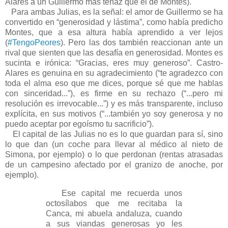
Alares a un Guillermo más tenaz que el de Montes).
Para ambas Julias, es la señal: el amor de Guillermo se ha
convertido en “generosidad y lástima”, como había predicho
Montes, que a esa altura había aprendido a ver lejos
(
#TengoPeores
). Pero las dos también reaccionan ante un
rival que sienten que las desafía en generosidad. Montes es
sucinta e irónica: “Gracias, eres muy generoso”. Castro-
Alares es genuina en su agradecimiento (“te agradezco con
toda el alma eso que me dices, porque sé que me hablas
con sinceridad...”), es firme en su rechazo (“...pero mi
resolución es irrevocable...”) y es más transparente, incluso
explícita, en sus motivos (“...también yo soy generosa y no
puedo aceptar por egoísmo tu sacrificio”).
El capital de las Julias no es lo que guardan para sí, sino
lo que dan (un coche para llevar al médico al nieto de
Simona, por ejemplo) o lo que perdonan (rentas atrasadas
de un campesino afectado por el granizo de anoche, por
ejemplo).
Ese capital me recuerda unos
octosílabos que me recitaba la
Canca, mi abuela andaluza, cuando
a sus viandas generosas yo les