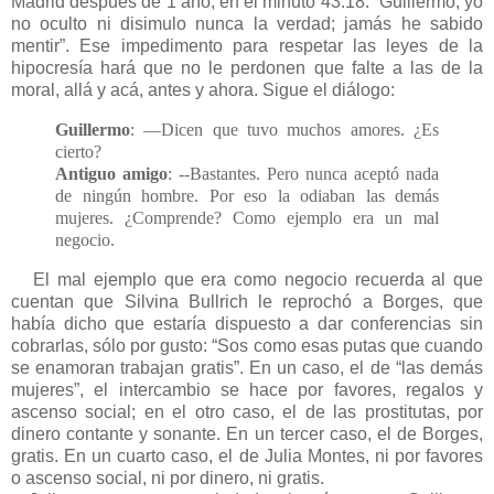
Madrid después de 1 año, en el minuto 43:18: “Guillermo, yo
no oculto ni disimulo nunca la verdad; jamás he sabido
mentir”. Ese impedimento para respetar las leyes de la
hipocresía hará que no le perdonen que falte a las de la
moral, allá y acá, antes y ahora. Sigue el diálogo:
Guillermo
: —Dicen que tuvo muchos amores. ¿Es
cierto?
Antiguo amigo
: --Bastantes. Pero nunca aceptó nada
de ningún hombre. Por eso la odiaban las demás
mujeres. ¿Comprende? Como ejemplo era un mal
negocio.
El mal ejemplo que era como negocio recuerda al que
cuentan que Silvina Bullrich le reprochó a Borges, que
había dicho que estaría dispuesto a dar conferencias sin
cobrarlas, sólo por gusto: “Sos como esas putas que cuando
se enamoran trabajan gratis”. En un caso, el de “las demás
mujeres”, el intercambio se hace por favores, regalos y
ascenso social; en el otro caso, el de las prostitutas, por
dinero contante y sonante. En un tercer caso, el de Borges,
gratis. En un cuarto caso, el de Julia Montes, ni por favores
o ascenso social, ni por dinero, ni gratis.