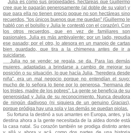
Julia es como sus propiedades, hectáreas que Guillermo
cree que le pagarán generosamente (al doble de su valor) y
que para ella no tienen precio poque no son hectáreas sino
recuerdos, “los únicos buenos que me quedan” (Guillermo le
habló con el bolsillo y Julia le contestó con el corazón). Con
los otros recuerdos, que en vez de familiares son
pasionales, Julia es más ambivalente: por un lado, repudia
ese pasado; por el otro, lo atesora en un manojo de cartas
bien guardado, que tira a la chimenea antes de ir a
suicidarse.
Julia no se vende: se regala, se da. Para las demás
mujeres, adaptadas a brindarse a cambio de mejorar su
posición o su situación, lo que hacía Julia, “heredera desde
niña”, era un mal negocio porque no entendían el suyo:
mucho de lo señora lo tiene por lo generosa, “hermana de
los tristes, madre de los pobres”. La gente se beneficia de su
generosidad y Julia de su reconocimiento. Nunca deudora
de ningún dadivoso (ni siquiera de un genuino
Gracias
),
porque pródiga hay una sola y las demás se quedan piolas.
Su fortuna la destinó a sus amantes en Europa, antes, y la
destina ahora a la gente necesitada de la aldea donde está
la casa natal. Su corazón también se prodiga distinto antes
y allá y ahora y acá, como dos partes de una historia