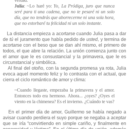
verdad.
Julia
: ~Lo haré yo:
Yo, La Pródiga, juro que nunca
seré para ti una cadena, que no te pesaré ni un solo
día, que no tendrás que aborrecerme ni una sola hora,
que no estorbaré tu felicidad ni un solo instante.
La distancia empieza a acortarse cuando Julia pasa a dar
de
tú
el juramento que había pedido de
usted
, y termina de
acortarse con el beso que se dan ahí mismo, el primero de
todos, el que abre la relación. La unión comienza junto con
el amor que le es consustancial y la primavera, que le es
circunstancial y simbólica.
Al final del otoño, con la segunda promesa ya rota, Julia
evoca aquel momento feliz y lo contrasta con el actual, que
cierra el ciclo romántico de amor y clima:
~Cuando llegaste, empezaba la primavera y el amor.
Entonces todo era hermoso. Ahora... ¿oyes? ¿Oyes el
viento en la chimenea? Es el invierno. ¿Cuándo te vas?
En el primer día de amor, Guillermo se había negado a
avisar cuando perdiera el suyo porque se negaba a aceptar
que se iría “convirtiendo en simple cariño, y finalmente en