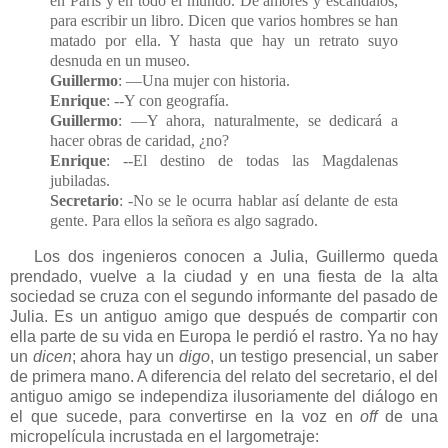
en París y en todo el mundo. De amores y escándalos,
para escribir un libro. Dicen que varios hombres se han
matado por ella. Y hasta que hay un retrato suyo
desnuda en un museo.
Guillermo
: —Una mujer con historia.
Enrique
: --Y con geografía.
Guillermo
: —Y ahora, naturalmente, se dedicará a
hacer obras de caridad, ¿no?
Enrique
: --El destino de todas las Magdalenas
jubiladas.
Secretario
: -No se le ocurra hablar así delante de esta
gente. Para ellos la señora es algo sagrado.
Los dos ingenieros conocen a Julia, Guillermo queda
prendado, vuelve a la ciudad y en una fiesta de la alta
sociedad se cruza con el segundo informante del pasado de
Julia. Es un antiguo amigo que después de compartir con
ella parte de su vida en Europa le perdió el rastro. Ya no hay
un
dicen
; ahora hay un
digo
, un testigo presencial, un saber
de primera mano. A diferencia del relato del secretario, el del
antiguo amigo se independiza ilusoriamente del diálogo en
el que sucede, para convertirse en la voz en
off
de una
micropelícula incrustada en el largometraje: