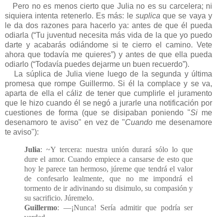
Pero no es menos cierto que Julia no es su carcelera; ni
siquiera intenta retenerlo. Es más: le
suplica
que se vaya y
le da dos razones para hacerlo ya: antes de que él pueda
odiarla (“Tu juventud necesita más vida de la que yo puedo
darte y acabarás odiándome si te cierro el camino. Vete
ahora que todavía me quieres”) y antes de que ella pueda
odiarlo (“Todavía puedes dejarme un buen recuerdo”).
La súplica de Julia viene luego de la segunda y última
promesa que rompe Guillermo. Si él la complace y se va,
aparta de ella el cáliz de tener que cumplirle el juramento
que le hizo cuando él se negó a jurarle una notificación por
cuestiones de forma (que se disipaban poniendo "
Si
me
desenamoro te aviso" en vez de "
Cuando
me desenamore
te aviso"):
Julia
: ~Y tercera: nuestra unión durará sólo lo que
dure el amor. Cuando empiece a cansarse de esto que
hoy le parece tan hermoso, júreme que tendrá el valor
de confesarlo lealmente, que no me impondrá el
tormento de ir adivinando su disimulo, su compasión y
su sacrificio. Júremelo.
Guillermo
: —¡Nunca! Sería admitir que podría ser