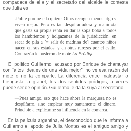
compadece de ella y el secretario del alcalde le contesta
que Julia es
-Pobre porque ella quiere. Otros recogen menos trigo y
viven mejor. Pero es tan despilfarradora y manirrota
que gasta su propia renta en dar la sopa boba a todos
los hambrientos y holgazanes de la jurisdicción, en
sacar de pila a [= salir de madrina de] cuantos niños
nacen en sus estados, y en otras rarezas por el estilo.
Con razón le pusieron de mote
La Pródiga
.
El político Guillermo, acusado por Enrique de chamuyar
con “altos ideales de una vida mejor”, no ve esa razón del
mote o no la comparte. La diferencia entre malgastar o
biengastar a granel, los dos sentidos pródigos, a veces
puede ser de opinión. Guillermo le da la suya al secretario:
—Pues amigo, eso que hace ahora la marquesa no es
despilfarro, sino emplear muy santamente el dinero.
Principio a explicarme su influencia en la comarca.
En la película argentina, el desconocido que le informa a
Guillermo el apodo de Julia Montes es el antiguo amigo y