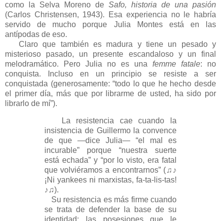
como la Selva Moreno de
Safo, historia de una pasión
(Carlos Christensen, 1943). Esa experiencia no le habría
servido de mucho porque Julia Montes está en las
antípodas de eso.
Claro que también es madura y tiene un pesado y
misterioso pasado, un presente escandaloso y un final
melodramático. Pero Julia no es una
femme fatale
: no
conquista. Incluso en un principio se resiste a ser
conquistada (generosamente: “todo lo que he hecho desde
el primer día, más que por librarme de usted, ha sido por
librarlo de mí”).
La resistencia cae cuando la
insistencia de Guillermo la convence
de que —dice Julia— “el mal es
incurable” porque “nuestra suerte
está echada” y “por lo visto, era fatal
que volviéramos a encontrarnos” (♫♪
¡Ni yankees ni marxistas, fa-ta-lis-tas!
♪♫).
Su resistencia es más firme cuando
se trata de defender la base de su
identidad: las posesiones que le