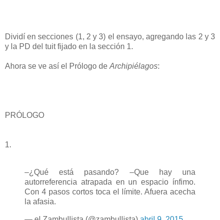
Dividí en secciones (1, 2 y 3) el ensayo, agregando las 2 y 3
y la PD del tuit fijado en la sección 1.
Ahora se ve así el Prólogo de
Archipiélagos
:
PRÓLOGO
1.
–¿Qué está pasando? –Que hay una
autorreferencia atrapada en un espacio ínfimo.
Con 4 pasos cortos toca el límite. Afuera acecha
la afasia.
— el Zambullista (@zambullista)
abril 9, 2015