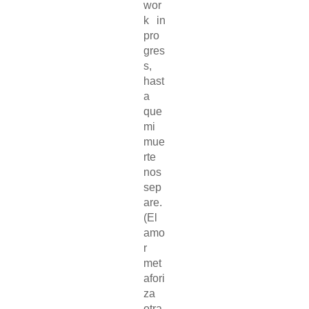
wor
k in
pro
gres
s,
hast
a
que
mi
mue
rte
nos
sep
are.
(El
amo
r
met
afori
za
otra