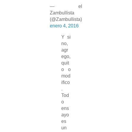
— el
Zambullista
(@Zambullista)
enero 4, 2016
Y si
no,
agr
ego,
quit
o o
mod
ifico
.
Tod
o
ens
ayo
es
un