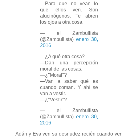
—Para que no vean lo
que ellos ven. Son
alucinógenos. Te abren
los ojos a otra cosa.
— el Zambullista
(@Zambullista)
enero 30,
2016
—¿A qué otra cosa?
—Dan una percepción
moral de las cosas.
—¿"Moral"?
—Van a saber qué es
cuando coman. Y ahí se
van a vestir.
—¿"Vestir"?
— el Zambullista
(@Zambullista)
enero 30,
2016
Adán y Eva ven su desnudez recién cuando ven