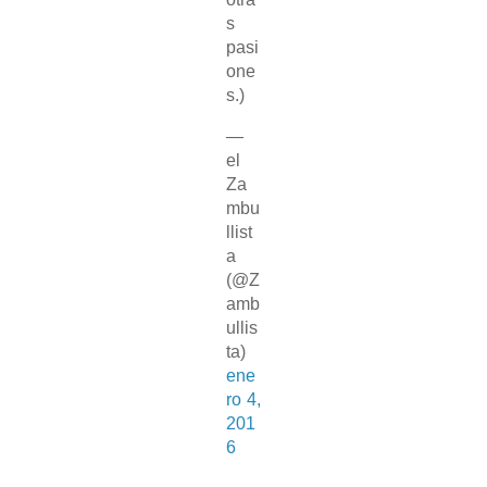
s
pasi
one
s.)
—
el
Za
mbu
llist
a
(@Z
amb
ullis
ta)
ene
ro 4,
201
6