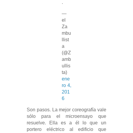
.
—
el
Za
mbu
llist
a
(@Z
amb
ullis
ta)
ene
ro 4,
201
6
Son pasos. La mejor coreografía vale
sólo para el microensayo que
resuelve. Ella es a él lo que un
portero eléctrico al edificio que