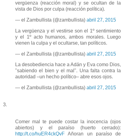
vergüenza (reacción moral) y se ocultan de la
vista de Dios por culpa (reacción política).
— el Zambullista (@zambullista)
abril 27, 2015
La vergüenza y el vestirse son el 1º sentimiento
y el 1º acto humanos, ambos morales. Luego
vienen la culpa y el ocultarse, tan políticos.
— el Zambullista (@zambullista)
abril 27, 2015
La desobediencia hace a Adán y Eva como Dios,
"sabiendo el bien y el mal". Una falta contra la
autoridad –un hecho político– abre esos ojos.
— el Zambullista (@zambullista)
abril 27, 2015
3.
Comer mal te puede costar la inocencia (ojos
abiertos) y el paraíso (huerto cerrado):
http://t.co/huER4ckQvF
Añoran un paraíso de