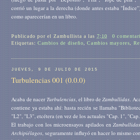
corrió un lugar a la derecha (donde antes estaba "Índice"
como aparecerían en un libro.
Publicado por
el Zambullista
a las
7:10
0 comentar
Etiquetas:
Cambios de diseño
,
Cambios mayores
,
Re
JUEVES, 9 DE JULIO DE 2015
Turbulencias 001 (0.0.0)
Acaba de nacer
Turbulencias
, el libro de
Zambullidas
. Ac
contiene ya estaba ahí: hasta recién se llamaba "Bibliotec
"L2", "L3", etcétera (en vez de los actuales "Cap. 1", "Cap. 
El trabajo con los microensayos apilados en
Zambullidas
Archipiélagos
, seguramente influyó en hacer lo mismo co