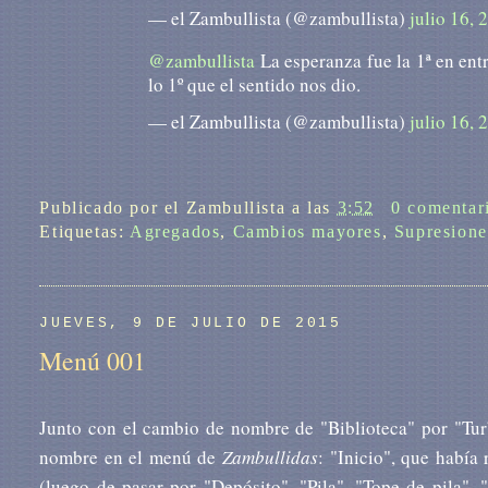
— el Zambullista (@zambullista)
julio 16, 
@zambullista
La esperanza fue la 1ª en entr
lo 1º que el sentido nos dio.
— el Zambullista (@zambullista)
julio 16, 
Publicado por
el Zambullista
a las
3:52
0 comentar
Etiquetas:
Agregados
,
Cambios mayores
,
Supresione
JUEVES, 9 DE JULIO DE 2015
Menú 001
Junto con el cambio de nombre de "Biblioteca" por "Turb
nombre en el menú de
Zambullidas
: "Inicio", que habí
(luego de pasar por "Depósito", "Pila", "Tope de pila", 