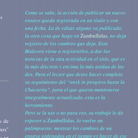
Como se sabe, la acción de publicar un nuevo
es
ensayo queda registrada en un título y con
una fecha. La de editar alguno ya publicado,
la otra cosa que hago en
Zambullidas
, no deja
registro de los cambios que deja. Esta
Bitácora viene a registrarlos, a dar las
noticias de la
otra
actividad en el sitio, que es
la más discreta y encima la más asidua de las
dos. Para el lector que desee hacer completo
su seguimiento del “work in progress hasta la
Chacarita”, para el que quiera mantenerse
integralmente actualizado, esta es la
herramienta.
Pero se la use o no para eso, su trabajo le da
espesor a
Zambullidas
, lo vuelve un
s de
palimpsesto: mostrar los cambios de un
mos"
ensayo ordenados en el tiempo es hacer de ese
y se