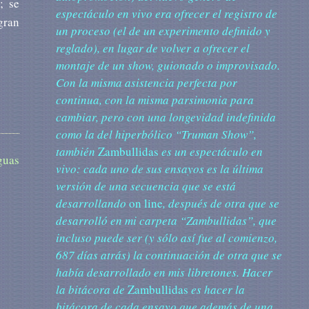
; se
espectáculo en vivo era ofrecer el registro de
gran
un proceso (el de un experimento definido y
reglado), en lugar de volver a ofrecer el
montaje de un show, guionado o improvisado.
Con la misma asistencia perfecta por
continua, con la misma parsimonia para
cambiar, pero con una longevidad indefinida
como la del hiperbólico “Truman Show”,
también
Zambullidas
es un espectáculo en
guas
vivo: cada uno de sus ensayos es la última
versión de una secuencia que se está
desarrollando
on line
, después de otra que se
desarrolló en mi carpeta “Zambullidas”, que
incluso puede ser (y sólo así fue al comienzo,
687 días atrás) la continuación de otra que se
había desarrollado en mis libretones. Hacer
la bitácora de
Zambullidas
es hacer la
bitácora de cada ensayo que además de una