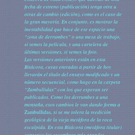
fecha de estreno (publicación) tenga otra u
otras de cambio (edición), como es el caso de
la gran mayoría. En conjunto, es mostrar la
inestabilidad que hace de ese espacio una
“zona de derrumbes” o una mesa de trabajo,
si vemos la película, y una cartelera de
últimas versiones, si vemos la foto.
Las versiones anteriores están en esta
Bitácora, cuyas entradas a partir de hoy
llevarán el título del ensayo modificado y un
número secuencial, como hago en la carpeta
“Zambullidas” con los que esperan ser
publicados. Como los derrumbes a una
montaña, esos cambios le van dando forma a
Zambullidas
, si se me tolera la reedición
geológica de la vieja metáfora de la roca
esculpida. En esta Bitácora (metáfora titular)
conservo los escombros más grandes.