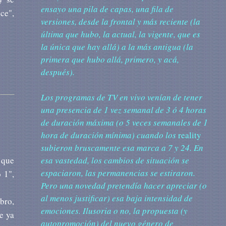
ensayo una pila de capas, una fila de
ce",
versiones, desde la frontal y más reciente (la
última que hubo, la actual, la vigente, que es
la única que hay allá) a la más antigua (la
primera que hubo allá, primero, y acá,
después).
Los
programas de TV en vivo venían de tener
una presencia de 1 vez semanal de 3 ó 4 horas
de duración máxima (o 5 veces semanales de 1
hora de duración mínima) cuando los
reality
subieron bruscamente esa marca a 7 y 24. En
 que
esa vastedad, los cambios de situación se
espaciaron, las permanencias se estiraron.
 1",
Pero una novedad pretendía hacer apreciar (o
al menos justificar) esa baja intensidad de
bro,
emociones. Ilusoria o no, la propuesta (y
e ya
autopromoción) del nuevo género de