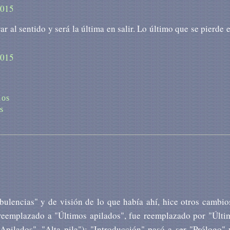
2015
ar al sentido y será la última en salir. Lo último que se pierde 
2015
ios
s
ulencias" y de visión de lo que había ahí, hice otros cambio
a reemplazado a "Últimos apilados", fue reemplazado por "Últi
"Apilados", "Alta pila"); "Introducción" pasó a ser "Prólogo" 