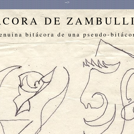
-->
ÁCORA DE ZAMBULL
enuina bitácora de una pseudo-bitáco