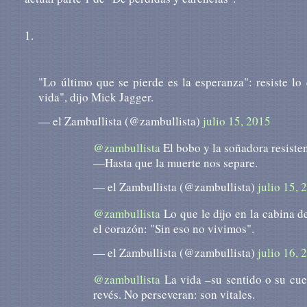
1.
"Lo último que se pierde es la esperanza": resiste lo
vida", dijo Mick Jagger.
— el Zambullista (@zambullista)
julio 15, 2015
@zambullista
El bobo y la soñadora resiste
—Hasta que la muerte nos separe.
— el Zambullista (@zambullista)
julio 15, 
@zambullista
Lo que le dijo en la cabina d
el corazón: "Sin eso no vivimos".
— el Zambullista (@zambullista)
julio 16, 
@zambullista
La vida –su sentido o su cuer
revés. No perseveran: son vitales.