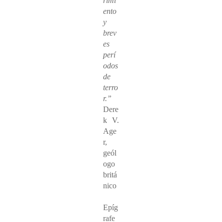
rimi
ento
y
brev
es
perí
odos
de
terro
r.”
Dere
k V.
Age
r,
geól
ogo
britá
nico
Epíg
rafe