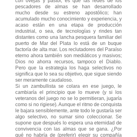
con ovejas y pastor, es que las redes de los
pescadores de almas se han desarrollado
mucho desde su estreno apostólico; han
acumulado mucho conocimiento y experiencia, y
acaso están en una etapa de producción
industrial, o sea, de tecnologías y rindes tan
distantes como una lancha pesquera familiar del
puerto de Mar del Plata lo está de un buque
factoría de alta mar. Los reclutadores del Paraíso
eterno ahora también son mediáticos y masivos;
Dios no ahorra recursos, tampoco el Diablo.
Pero que la estrategia los haga selectivos no
significa que lo sea su objetivo, que sigue siendo
ser meramente caudaloso.
Si un zambullista se colara en ese juego, le
cambiaría el principio que lo mueve (y si los
veteranos del juego no se lo permitieran, jugaría
como si no rigiese). Aunque el ritmo de conquista
le bajara sensiblemente, ante todo le gustaría ser
algo selectivo, no sumar sino coleccionar. Se
supone que después lo espera una eternidad de
convivencia con las almas que se gana. ¿Por
qué no habría de (preferir) elegir su compañía