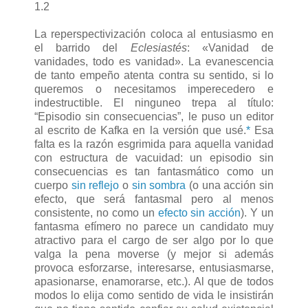
1.2
La reperspectivización coloca al entusiasmo en
el barrido del
Eclesiastés
: «Vanidad de
vanidades, todo es vanidad». La evanescencia
de tanto empeño atenta contra su sentido, si lo
queremos o necesitamos imperecedero e
indestructible. El ninguneo trepa al título:
“Episodio sin consecuencias”, le puso un editor
al escrito de Kafka en la versión que usé.
*
Esa
falta es la razón esgrimida para aquella vanidad
con estructura de vacuidad: un episodio sin
consecuencias es tan fantasmático como un
cuerpo
sin reflejo
o
sin sombra
(o una acción sin
efecto, que será fantasmal pero al menos
consistente, no como un
efecto sin acción
). Y un
fantasma efímero no parece un candidato muy
atractivo para el cargo de ser algo por lo que
valga la pena moverse (y mejor si además
provoca esforzarse, interesarse, entusiasmarse,
apasionarse, enamorarse, etc.). Al que de todos
modos lo elija como sentido de vida le insistirán