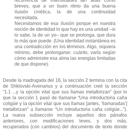
recurrencia de intensidades tan altas como
breves, que a un buen ritmo da una buena
ilusión cinética, la de una continuidad
necesitada.
Necesitamos de esa ilusión porque en nuestra
noción de identidad lo que hay es una unidad –si
lo sabe, la de un yo– que se prolonga, que dura
lo más que puede. (Una identidad instantánea es
una contradicción en los términos. Algo, siquiera
mínimo, debe prolongarse; cuánto, varía según
cómo administre esa alma las energías limitadas
de que dispone).
Desde la madrugada del 16, la sección 2 termina con la cita
de Shklovski-Avenarius y a continuación creé la sección
“1.1 ...y la opción vital que sus llamas metaforizan” (por lo
que la sección 1 pasó de llamarse “Una introductoria caña
coligüe y la opción vital que sus llamas [antes, 'llamaradas']
metaforizan” a llamarse “Un introductoria caña coligüe...”).
La nueva subsección incluye aquellos dos párrafos
anteriores, con modificaciones leves, y dos más,
recuperados (con cambios) del documento de texto donde