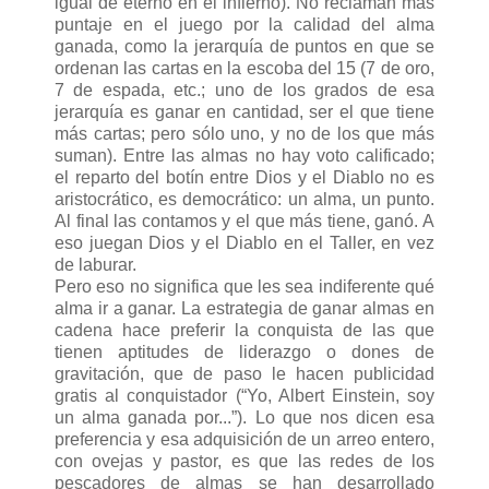
igual de eterno en el infierno). No reclaman más
puntaje en el juego por la calidad del alma
ganada, como la jerarquía de puntos en que se
ordenan las cartas en la escoba del 15 (7 de oro,
7 de espada, etc.; uno de los grados de esa
jerarquía es ganar en cantidad, ser el que tiene
más cartas; pero sólo uno, y no de los que más
suman). Entre las almas no hay voto calificado;
el reparto del botín entre Dios y el Diablo no es
aristocrático, es democrático: un alma, un punto.
Al final las contamos y el que más tiene, ganó. A
eso juegan Dios y el Diablo en el Taller, en vez
de laburar.
Pero eso no significa que les sea indiferente qué
alma ir a ganar. La estrategia de ganar almas en
cadena hace preferir la conquista de las que
tienen aptitudes de liderazgo o dones de
gravitación, que de paso le hacen publicidad
gratis al conquistador (“Yo, Albert Einstein, soy
un alma ganada por...”). Lo que nos dicen esa
preferencia y esa adquisición de un arreo entero,
con ovejas y pastor, es que las redes de los
pescadores de almas se han desarrollado