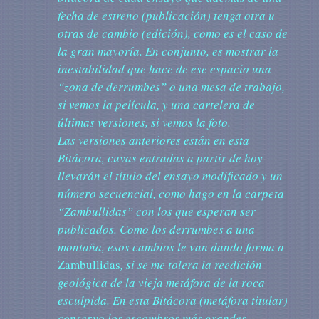
fecha de estreno (publicación) tenga otra u
otras de cambio (edición), como es el caso de
la gran mayoría. En conjunto, es mostrar la
inestabilidad que hace de ese espacio una
“zona de derrumbes” o una mesa de trabajo,
si vemos la película, y una cartelera de
últimas versiones, si vemos la foto.
Las versiones anteriores están en esta
Bitácora, cuyas entradas a partir de hoy
llevarán el título del ensayo modificado y un
número secuencial, como hago en la carpeta
“Zambullidas” con los que esperan ser
publicados. Como los derrumbes a una
montaña, esos cambios le van dando forma a
Zambullidas
, si se me tolera la reedición
geológica de la vieja metáfora de la roca
esculpida. En esta Bitácora (metáfora titular)
conservo los escombros más grandes.