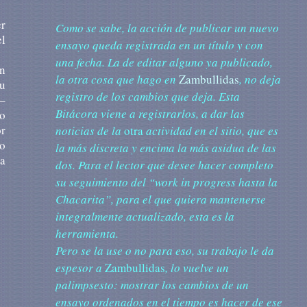
er
Como se sabe, la acción de publicar un nuevo
el
ensayo queda registrada en un título y con
una fecha. La de editar alguno ya publicado,
ón
la otra cosa que hago en
Zambullidas
, no deja
su
registro de los cambios que deja. Esta
 –
Bitácora viene a registrarlos, a dar las
mo
or
noticias de la
otra
actividad en el sitio, que es
do
la más discreta y encima la más asidua de las
na
dos. Para el lector que desee hacer completo
su seguimiento del “work in progress hasta la
Chacarita”, para el que quiera mantenerse
integralmente actualizado, esta es la
herramienta.
Pero se la use o no para eso, su trabajo le da
espesor a
Zambullidas
, lo vuelve un
palimpsesto: mostrar los cambios de un
ensayo ordenados en el tiempo es hacer de ese