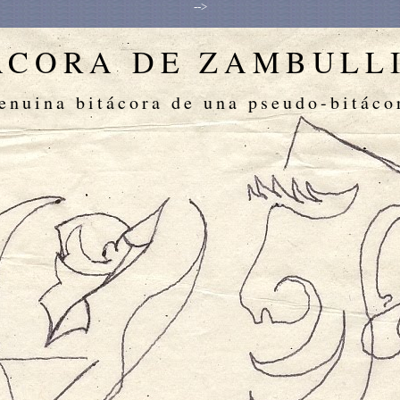
-->
ÁCORA DE ZAMBULL
enuina bitácora de una pseudo-bitáco