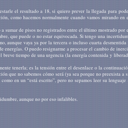
starle el resul­ta­do a 18, si quiero prever la llegada para pod
­ción, como hacemos normal­men­te cuando vamos miran­do en 
a sumar de pisos no regis­tra­dos entre el último mos­tra­do por 
­bre, que puede o no estar equi­vo­ca­da. Si tengo una incerti­du
mo, aunque vaya ya por la tercera o incluso cuarta des­men­ti­da
de energías. O puedo resig­nar­me a proce­sar el cambio de inerc
 el breve tiempo de una urgen­cia (la energía contenida y libera
ente tenerla; es la tensión entre el desen­la­ce o la conti­nua­ci
­ción que no sabemos cómo será (ya sea porque no preexis­ta a 
­ta, como en un “está escrito”, pero no sepa­mos leer su lengua­je
i­dum­bre, aunque no por eso infali­bles.