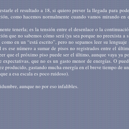
starle el resul­ta­do a 18, si quiero prever la llegada para pod
­ción, como hacemos normal­men­te cuando vamos miran­do en 
ente tenerla; es la tensión entre el desen­la­ce o la conti­nua­ci
­ción que no sabemos cómo será (ya sea porque no preexis­ta a 
­ta, como en un “está escrito”, pero no sepa­mos leer su lengua­je
uál es ese número a sumar de pisos no regis­tra­dos entre el últi
reer que el próxi­mo piso puede ser el úl­timo, aunque vaya ya p
 de expecta­ti­vas, que no es un gasto menor de energías. O pue
vez produ­ci­do, gas­tan­do mucha ener­gía en el breve tiempo de u
, que a esa escala es poco ruidoso).
i­dum­bre, aunque no por eso infali­bles.