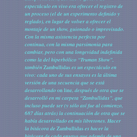
espectáculo en vivo era ofrecer el registro de
un proceso (el de un experimento definido y
reglado), en lugar de volver a ofrecer el
montaje de un show, guionado o improvisado.
Con la misma asistencia perfecta por
continua, con la misma parsimonia para
cambiar, pero con una longevidad indefinida
como la del hiperbólico “Truman Show”,
también
Zambullidas
es un espectáculo en
vivo: cada uno de sus ensayos es la última
versión de una secuencia que se está
desarrollando
on line
, después de otra que se
desarrolló en mi carpeta “Zambullidas”, que
incluso puede ser (y sólo así fue al comienzo,
687 días atrás) la continuación de otra que se
había desarrollado en mis libretones. Hacer
la bitácora de
Zambullidas
es hacer la
bitácora de cada ensayo que además de una