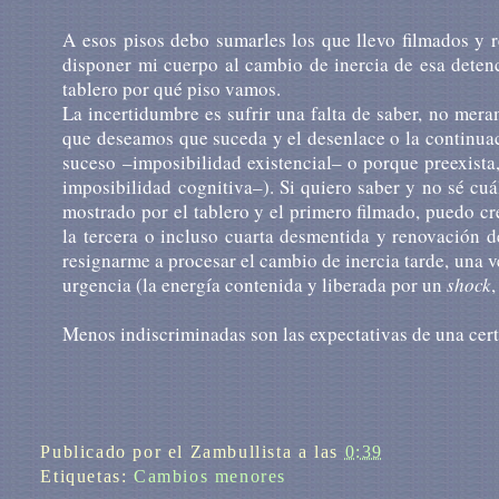
A esos pisos debo sumar­les los que llevo filma­dos y re
disponer mi cuerpo al cambio de inercia de esa deten
tablero por qué piso vamos.
La incer­ti­dum­bre es sufrir una falta de saber, no meram
que desea­mos que suceda y el desenla­ce o la conti­nua
suce­so –imposi­bi­li­dad exis­ten­cial– o porque preexis
imposi­bi­li­dad cogni­ti­va–). Si quiero saber y no sé c
mos­tra­do por el tablero y el primero filmado, puedo c
la tercera o incluso cuarta des­men­ti­da y renova­ción
resig­nar­me a proce­sar el cambio de inercia tarde, una 
urgen­cia (la energía contenida y liberada por un
shock
Menos indiscriminadas son las expec­ta­ti­vas de una cert
Publicado por
el Zambullista
a las
0:39
Etiquetas:
Cambios menores