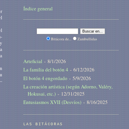
Índice general
er
el
el
m­
Bitácora de...
Zambullidas
 y
ia
da
Arteficial
- 8/1/2026
ón
La familia del botón 4
- 6/12/2026
su
El botón 4 engordado
- 5/9/2026
 –
La creación artística (según Adorno, Valéry,
Hokusai, etc.)
- 12/31/2025
Entusiasmos XVII (Desvíos)
- 8/16/2025
LAS BITÁCORAS