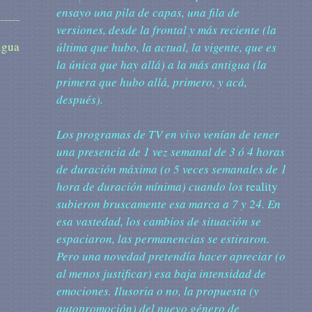
ensayo una pila de capas, una fila de
versiones, desde la frontal y más reciente (la
igua
última que hubo, la actual, la vigente, que es
la única que hay allá) a la más antigua (la
primera que hubo allá, primero, y acá,
después).
Los
programas de TV en vivo venían de tener
una presencia de 1 vez semanal de 3 ó 4 horas
de duración máxima (o 5 veces semanales de 1
hora de duración mínima) cuando los
reality
subieron bruscamente esa marca a 7 y 24. En
esa vastedad, los cambios de situación se
espaciaron, las permanencias se estiraron.
Pero una novedad pretendía hacer apreciar (o
al menos justificar) esa baja intensidad de
emociones. Ilusoria o no, la propuesta (y
autopromoción) del nuevo género de