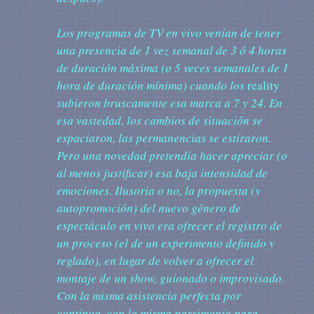
Los
programas de TV en vivo venían de tener
una presencia de 1 vez semanal de 3 ó 4 horas
de duración máxima (o 5 veces semanales de 1
hora de duración mínima) cuando los
reality
subieron bruscamente esa marca a 7 y 24. En
esa vastedad, los cambios de situación se
espaciaron, las permanencias se estiraron.
Pero una novedad pretendía hacer apreciar (o
al menos justificar) esa baja intensidad de
emociones. Ilusoria o no, la propuesta (y
autopromoción) del nuevo género de
espectáculo en vivo era ofrecer el registro de
un proceso (el de un experimento definido y
reglado), en lugar de volver a ofrecer el
montaje de un show, guionado o improvisado.
Con la misma asistencia perfecta por
continua, con la misma parsimonia para