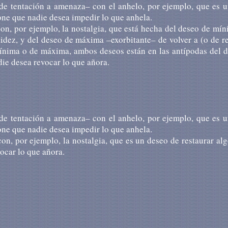
–de ten­ta­ción a ame­na­za– con el an­he­lo, por ejem­plo, que es 
o­ne que nadie desea im­pe­dir lo que an­he­la.
 con, por ejem­plo, la nos­tal­gia, que está hecha del deseo de mí­n
ti­dez, y del deseo de má­xi­ma –exor­bi­tan­te– de vol­ver a (o de r
í­ni­ma o de má­xi­ma, ambos de­seos están en las an­tí­po­das del 
die desea re­vo­car lo que añora.
–de tentación a amenaza– con el anhelo, por ejemplo, que es 
pone que nadie desea impedir lo que anhela.
on, por ejemplo, la nostalgia, que es un deseo de restaurar al
ocar lo que añora.