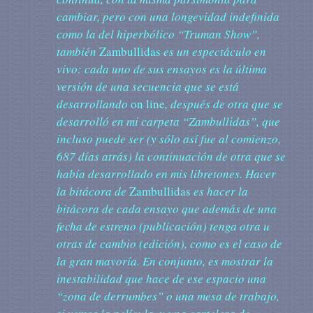
cambiar, pero con una longevidad indefinida
como la del hiperbólico “Truman Show”,
también
Zambullidas
es un espectáculo en
vivo: cada uno de sus ensayos es la última
versión de una secuencia que se está
desarrollando
on line
, después de otra que se
desarrolló en mi carpeta “Zambullidas”, que
incluso puede ser (y sólo así fue al comienzo,
687 días atrás) la continuación de otra que se
había desarrollado en mis libretones. Hacer
la bitácora de
Zambullidas
es hacer la
bitácora de cada ensayo que además de una
fecha de estreno (publicación) tenga otra u
otras de cambio (edición), como es el caso de
la gran mayoría. En conjunto, es mostrar la
inestabilidad que hace de ese espacio una
“zona de derrumbes” o una mesa de trabajo,