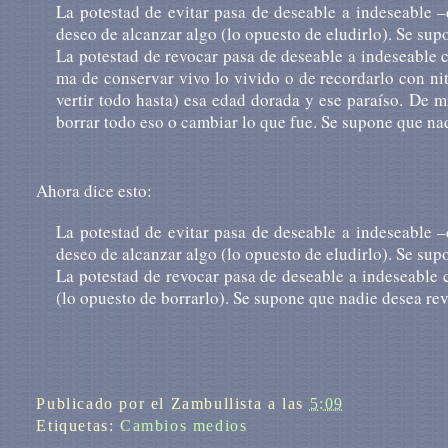
La po­tes­tad de evi­tar pasa de desea­ble a in­de­sea­ble 
deseo de al­can­zar algo (lo opues­to de elu­dir­lo). Se su­p
La po­tes­tad de re­vo­car pasa de desea­ble a in­de­sea­ble
ma de con­ser­var vivo lo vi­vi­do o de re­cor­dar­lo con ni­
ver­tir todo hasta) esa edad do­ra­da y ese pa­raí­so. De m
bo­rrar todo eso o cam­biar lo que fue. Se su­po­ne que na
Ahora dice esto:
La potestad de evitar pasa de deseable a indeseable 
deseo de alcanzar algo (lo opuesto de eludirlo). Se su
La potestad de revocar pasa de deseable a indeseable c
(lo opuesto de borrarlo). Se supone que nadie desea rev
Publicado por
el Zambullista
a las
5:09
Etiquetas:
Cambios medios