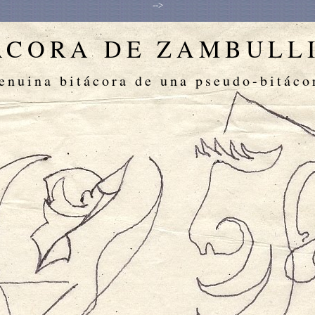
-->
ÁCORA DE ZAMBULL
enuina bitácora de una pseudo-bitáco