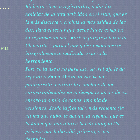
Bitácora viene a registrarlos, a dar las
noticias de la
otra
actividad en el sitio, que es
la más discreta y encima la más asidua de las
dos. Para el lector que desee hacer completo
su seguimiento del “work in progress hasta la
Chacarita”, para el que quiera mantenerse
igua
integralmente actualizado, esta es la
herramienta.
Pero se la use o no para eso, su trabajo le da
espesor a
Zambullidas
, lo vuelve un
palimpsesto: mostrar los cambios de un
ensayo ordenados en el tiempo es hacer de ese
ensayo una pila de capas, una fila de
versiones, desde la frontal y más reciente (la
última que hubo, la actual, la vigente, que es
la única que hay allá) a la más antigua (la
primera que hubo allá, primero, y acá,
después).