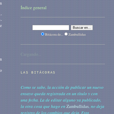
un
Índice general
i­
e­
de
Bitácora de...
Zambullidas
Cargando...
un
go
LAS BITÁCORAS
Como se sabe, la acción de publicar un nuevo
ensayo queda registrada en un título y con
una fecha. La de editar alguno ya publicado,
la otra cosa que hago en
Zambullidas
, no deja
registro de los cambios que deja. Esta