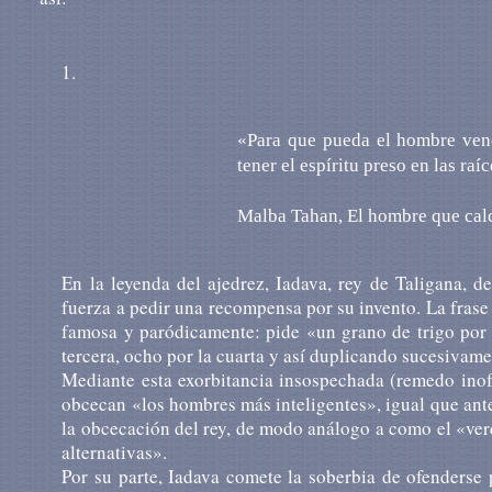
1.
«Para que pueda el hombre vence
tener el espíritu preso en las ra
Malba Tahan, El hombre que calc
En la leyenda del ajedrez, Iadava, rey de Taligana, d
fuerza a pedir una recompensa por su invento. La frase 
famosa y paródicamente: pide «un grano de trigo por la
tercera, ocho por la cuarta y así duplicando sucesivamen
Mediante esta exorbitancia insospechada (remedo inofe
obcecan «los hombres más inteligentes», igual que ante
la obcecación del rey, de modo análogo a como el «verda
alternativas».
Por su parte, Iadava comete la soberbia de ofenderse