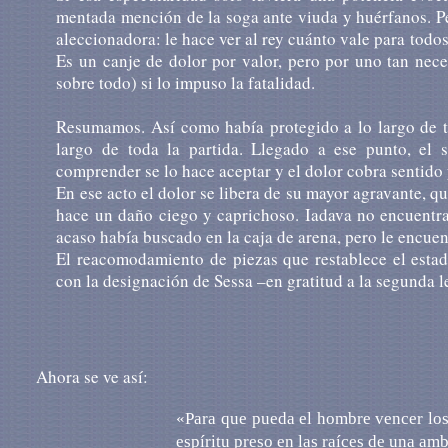
mentada mención de la soga ante viuda y huérfanos. Per
aleccionadora: le hace ver al rey cuánto vale para todos
Es un canje de dolor por valor, pero por uno tan nece
sobre todo) si lo impuso la fatalidad.
Resumamos. Así como había protegido a lo largo de tod
largo de toda la partida. Llegado a ese punto, el s
comprender se lo hace aceptar y el dolor cobra sentido
En ese acto el dolor se libera de su mayor agravante, que
hace un daño ciego y caprichoso. Iadava no encuentra en
acaso había buscado en la caja de arena, pero le encuent
El reacomodamiento de piezas que restablece el estad
con la designación de Sessa –en gratitud a la segunda l
Ahora se ve así:
«Para que pueda el hombre vencer los m
espíritu preso en las raíces de una am