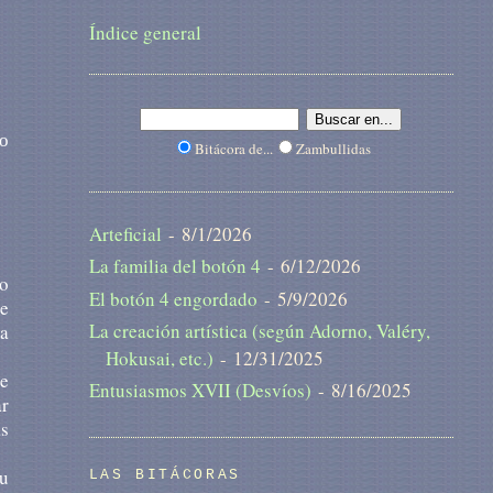
Índice general
so
Bitácora de...
Zambullidas
Arteficial
- 8/1/2026
La familia del botón 4
- 6/12/2026
lo
El botón 4 engordado
- 5/9/2026
ce
La creación artística (según Adorno, Valéry,
la
Hokusai, etc.)
- 12/31/2025
se
Entusiasmos XVII (Desvíos)
- 8/16/2025
ar
as
su
LAS BITÁCORAS