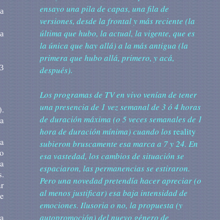
ensayo una pila de capas, una fila de
a
versiones, desde la frontal y más reciente (la
última que hubo, la actual, la vigente, que es
la
la única que hay allá) a la más antigua (la
primera que hubo allá, primero, y acá,
83
después).
Los
programas de TV en vivo venían de tener
una presencia de 1 vez semanal de 3 ó 4 horas
).
de duración máxima (o 5 veces semanales de 1
la
hora de duración mínima) cuando los
reality
ha
subieron bruscamente esa marca a 7 y 24. En
io
esa vastedad, los cambios de situación se
ba
espaciaron, las permanencias se estiraron.
s.
Pero una novedad pretendía hacer apreciar (o
ar
al menos justificar) esa baja intensidad de
le
emociones. Ilusoria o no, la propuesta (y
la
autopromoción) del nuevo género de