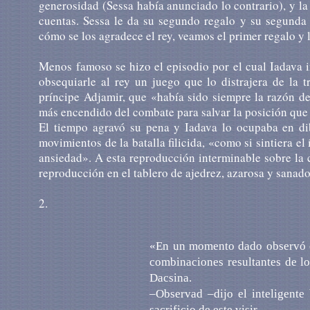
generosidad (Sessa había anunciado lo contrario), y l
cuentas. Sessa le da su segundo regalo y su segunda
cómo se los agradece el rey, veamos el primer regalo y 
Menos famoso se hizo el episodio por el cual Iadava i
obsequiarle al rey un juego que lo distrajera de la t
príncipe Adjamir, que «había sido siempre la razón de 
más encendido del combate para salvar la posición que d
El tiempo agravó su pena y Iadava lo ocupaba en dib
movimientos de la batalla filicida, «como si sintiera e
ansiedad». A esta reproducción interminable sobre la c
reproducción en el tablero de ajedrez, azarosa y sanado
2.
«En un momento dado observó el 
combinaciones resultantes de lo
Dacsina.
–Observad –dijo el inteligente
sacrificio de este visir...