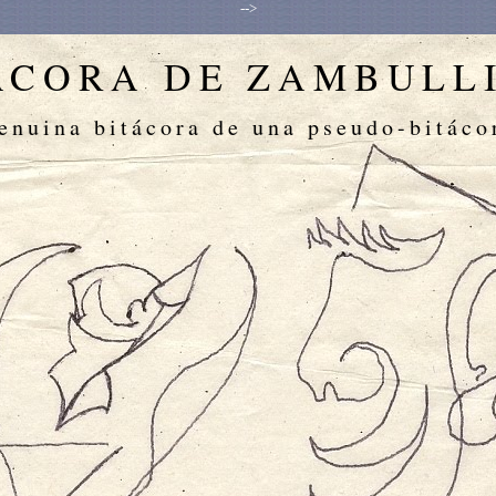
-->
ÁCORA DE ZAMBULL
enuina bitácora de una pseudo-bitáco