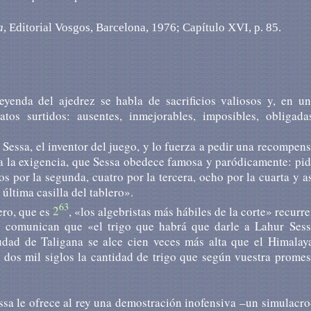
a
, Editorial Vosgos, Barcelona, 1976; Capítulo XVI, p. 85.
yenda del ajedrez se habla de sacrificios valiosos y, en un
tos surtidos: ausentes, inmejorables, imposibles, obligadas
Sessa, el inventor del juego, y lo fuerza a pedir una recompen
e a la exigencia, que Sessa obedece famosa y paródicamente: pi
os por la segunda, cuatro por la tercera, ocho por la cuarta y a
última casilla del tablero».
63
ero, que es
2
, «los algebristas más hábiles de la corte» recurr
le comunican que «el trigo que habrá que darle a Lahur Sess
dad de Taligana se alce cien veces más alta que el Himalaya
 dos mil siglos la cantidad de trigo que según vuestra prome
ssa le ofrece al rey una demostración inofensiva –un simulacr