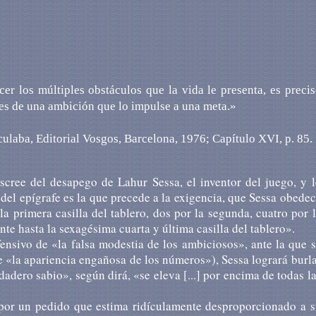
r los múltiples obstáculos que la vida le presenta, es preci
íces de una ambición que lo impulse a una meta.»
ulaba, Editorial Vosgos, Barcelona, 1976; Capítulo XVI, p. 85.
escree del desapego de Lahur Sessa, el inventor del juego, y 
del epígrafe es la que precede a la exigencia, que Sessa obede
 primera casilla del tablero, dos por la segunda, cuatro por 
te hasta la sexagésima cuarta y última casilla del tablero».
nsivo de «la falsa modestia de los ambiciosos», ante la que 
 «la apariencia engañosa de los números»), Sessa logrará burl
dero sabio», según dirá, «se eleva [...] por encima de todas l
 por un pedido que estima ridículamente desproporcionado a 