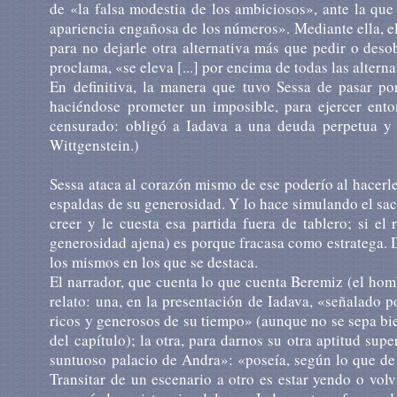
de «la falsa modestia de los ambiciosos», ante la que
apariencia engañosa de los números». Mediante ella, el 
para no dejarle otra alternativa más que pedir o deso
proclama, «se eleva [...] por encima de todas las alterna
En definitiva, la manera que tuvo Sessa de pasar po
haciéndose prometer un imposible, para ejercer ent
censurado: obligó a Iadava a una deuda perpetua y 
Wittgenstein.)
Sessa ataca al corazón mismo de ese poderío al hacerle
espaldas de su generosidad. Y lo hace simulando el sac
creer y le cuesta esa partida fuera de tablero; si e
generosidad ajena) es porque fracasa como estratega.
los mismos en los que se destaca.
El narrador, que cuenta lo que cuenta Beremiz (el homb
relato: una, en la presentación de Iadava, «señalado 
ricos y generosos de su tiempo» (aunque no se sepa bie
del capítulo); la otra, para darnos su otra aptitud supe
suntuoso palacio de Andra»: «poseía, según lo que de é
Transitar de un escenario a otro es estar yendo o vol