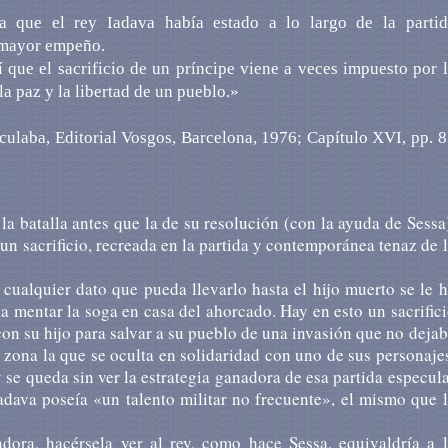
za que el rey Iadava había estado a lo largo de la partid
 mayor empeño.
 que el sacrificio de un príncipe viene a veces impuesto por 
 la paz y la libertad de un pueblo.»
ulaba, Editorial Vosgos, Barcelona, 1976; Capítulo XVI, pp. 
 la batalla antes que la de su resolución (con la ayuda de Sessa
un sacrificio, recreada en la partida y contemporánea tenaz de 
cualquier dato que pueda llevarlo hasta el hijo muerto se le 
ta mentar la soga en casa del ahorcado. Hay en esto un sacrific
con su hijo para salvar a su pueblo de una invasión que no deja
a zona la que se oculta en solidaridad con uno de sus personaje
ey se queda sin ver la estrategia ganadora de esa partida especul
adava poseía «un talento militar no frecuente», el mismo que 
dora, hacérsela ver al rey, como hace Sessa, equivaldría a 