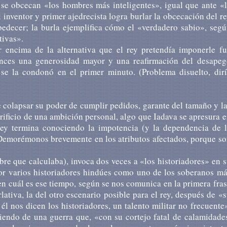
 se obcecan «los hombres más inteligentes», igual que ante «
inventor y primer ajedrecista logra burlar la obcecación del r
bedecer; la burla ejemplifica cómo el «verdadero sabio», seg
tivas».
r encima de la alternativa que el rey pretendía imponerle fu
onces una generosidad mayor y una reafirmación del desapeg
se la condonó en el primer minuto. (Problema disuelto, dirí
 colapsar su poder de cumplir pedidos, garante del tamaño y l
rificio de una ambición personal, algo que Iadava se apresura 
l rey termina conociendo la impotencia (y la dependencia de 
 Demorémonos brevemente en los atributos afectados, porque s
re que calculaba), invoca dos veces a «los historiadores» en 
por varios historiadores hindúes como uno de los soberanos m
n cuál es ese tiempo, según se nos comunica en la primera fra
rlativa, la del otro escenario posible para el rey, después de «
l nos dicen los historiadores, un talento militar no frecuente
viendo de una guerra que, «con su cortejo fatal de calamidade