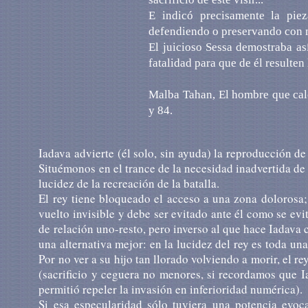
E indicó precisamente la pie
defendiendo o preservando con
El juicioso Sessa demostraba así
fatalidad para que de él resulten
Malba Tahan, El hombre que calc
y 84.
Iadava advierte (él solo, sin ayuda) la reproducción de
Situémonos en el trance de la necesidad inadvertida de 
lucidez de la recreación de la batalla.
El rey tiene bloqueado el acceso a una zona dolorosa; 
vuelto invisible y debe ser evitado ante él como se evi
de relación uno-resto, pero inverso al que hace Iadava 
una alternativa mejor: en la lucidez del rey es toda un
Por no ver a su hijo tan llorado volviendo a morir, el r
(sacrificio y ceguera no menores, si recordamos que I
permitió repeler la invasión en inferioridad numérica).
Si esa especularidad sólo tuviera una potencia evoca