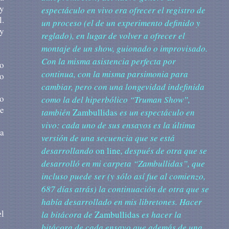
 y
espectáculo en vivo era ofrecer el registro de
l.
un proceso (el de un experimento definido y
(y
reglado), en lugar de volver a ofrecer el
montaje de un show, guionado o improvisado.
Con la misma asistencia perfecta por
lo
continua, con la misma parsimonia para
o
cambiar, pero con una longevidad indefinida
lo
como la del hiperbólico “Truman Show”,
ue
también
Zambullidas
es un espectáculo en
vivo: cada uno de sus ensayos es la última
ta
versión de una secuencia que se está
desarrollando
on line
, después de otra que se
desarrolló en mi carpeta “Zambullidas”, que
incluso puede ser (y sólo así fue al comienzo,
687 días atrás) la continuación de otra que se
había desarrollado en mis libretones. Hacer
la bitácora de
Zambullidas
es hacer la
el
bitácora de cada ensayo que además de una