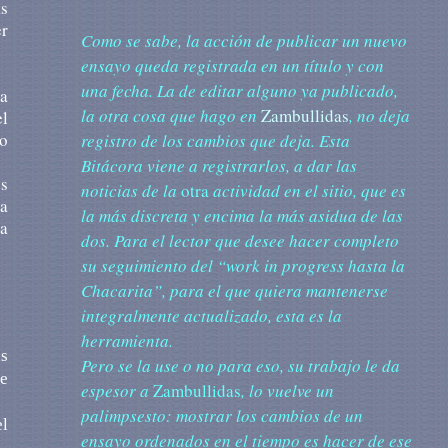
as
r
Como se sabe, la acción de publicar un nuevo
ensayo queda registrada en un título y con
una fecha. La de editar alguno ya publicado,
ra
la otra cosa que hago en
Zambullidas
, no deja
el
lo
registro de los cambios que deja. Esta
Bitácora viene a registrarlos, a dar las
s
noticias de la
otra
actividad en el sitio, que es
la
la más discreta y encima la más asidua de las
ca
dos. Para el lector que desee hacer completo
su seguimiento del “work in progress hasta la
Chacarita”, para el que quiera mantenerse
integralmente actualizado, esta es la
herramienta.
as
Pero se la use o no para eso, su trabajo le da
de
espesor a
Zambullidas
, lo vuelve un
palimpsesto: mostrar los cambios de un
l
ensayo ordenados en el tiempo es hacer de ese