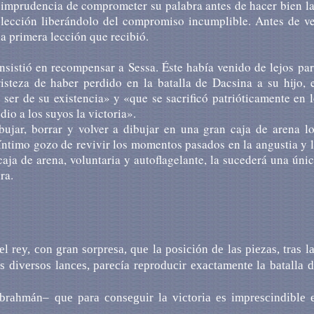
a imprudencia de comprometer su palabra antes de hacer bien l
 lección liberándolo del compromiso incumplible. Antes de ve
la primera lección que recibió.
nsistió en recompensar a Sessa. Éste había venido de lejos pa
risteza de haber perdido en la batalla de Dacsina a su hijo, 
ser de su existencia» y «que se sacrificó patrióticamente en 
io a los suyos la victoria».
ujar, borrar y volver a dibujar en una gran caja de arena lo
l íntimo gozo de revivir los momentos pasados en la angustia y 
aja de arena, voluntaria y autoflagelante, la sucederá una úni
ra.
rey, con gran sorpresa, que la posición de las piezas, tras l
s diversos lances, parecía reproducir exactamente la batalla 
 brahmán– que para conseguir la victoria es imprescindible e