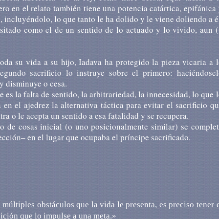
o en el relato también tiene una potencia catártica, epifánica
, incluyéndolo, lo que tanto le ha dolido y le viene doliendo a é
sitado como el de un sentido de lo actuado y lo vivido, aun 
a su vida a su hijo, Iadava ha protegido la pieza vicaria a 
egundo sacrificio lo instruye sobre el primero: haciéndosel
 y disminuye o cesa.
 es la falta de sentido, la arbitrariedad, la innecesidad, lo que 
 el ajedrez la alternativa táctica para evitar el sacrificio q
ra o le acepta un sentido a esa fatalidad y se recupera.
o de cosas inicial (o uno posicionalmente similar) se comple
ección– en el lugar que ocupaba el príncipe sacrificado.
últiples obstáculos que la vida le presenta, es preciso tener 
bición que lo impulse a una meta.»