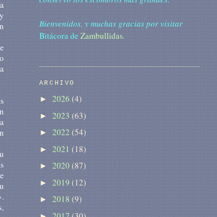
la
ey
Bienvenidos, y muchas gracias por visitar
ún
Bitácora de
Zambullidas
.
e
o
a
ARCHIVO
2026
(4)
►
as
en
2023
(63)
►
la
2022
(54)
on
►
2021
(18)
►
su
ás
2020
(87)
►
se
2019
(12)
►
su
».
2018
(9)
►
s,
2017
(30)
►