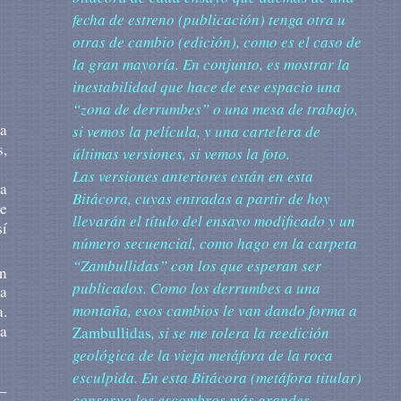
fecha de estreno (publicación) tenga otra u
otras de cambio (edición), como es el caso de
la gran mayoría. En conjunto, es mostrar la
inestabilidad que hace de ese espacio una
“zona de derrumbes” o una mesa de trabajo,
a
si vemos la película, y una cartelera de
,
últimas versiones, si vemos la foto.
Las versiones anteriores están en esta
sa
Bitácora, cuyas entradas a partir de hoy
de
llevarán el título del ensayo modificado y un
sí
número secuencial, como hago en la carpeta
“Zambullidas” con los que esperan ser
en
publicados. Como los derrumbes a una
a
montaña, esos cambios le van dando forma a
.
sa
Zambullidas
, si se me tolera la reedición
geológica de la vieja metáfora de la roca
esculpida. En esta Bitácora (metáfora titular)
o–
conservo los escombros más grandes.