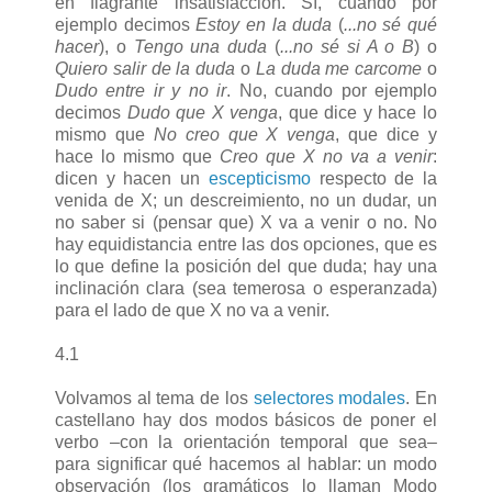
en flagrante insatisfacción. Sí, cuando por
ejemplo decimos
Estoy en la duda
(
...no sé qué
hacer
), o
Tengo una duda
(
...no sé si A o B
) o
Quiero salir de la duda
o
La duda me carcome
o
Dudo entre ir y no ir
. No, cuando por ejemplo
decimos
Dudo que X venga
, que dice y hace lo
mismo que
No creo que X venga
, que dice y
hace lo mismo que
Creo que X no va a venir
:
dicen y hacen un
escepticismo
respecto de la
venida de X; un descreimiento, no un dudar, un
no saber si (pensar que) X va a venir o no. No
hay equidistancia entre las dos opciones, que es
lo que define la posición del que duda; hay una
inclinación clara (sea temerosa o esperanzada)
para el lado de que X no va a venir.
4.1
Volvamos al tema de los
selectores modales
. En
castellano hay dos modos básicos de poner el
verbo –con la orientación temporal que sea–
para significar qué hacemos al hablar: un modo
observación (los gramáticos lo llaman Modo