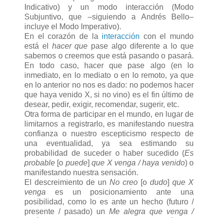
Indicativo) y un modo interacción (Modo
Subjuntivo, que –siguiendo a Andrés Bello–
incluye el Modo Imperativo).
En el corazón de la
interacción
con el mundo
está el
hacer que
pase algo diferente a lo que
sabemos o creemos que está pasando o pasará.
En todo caso, hacer que pase algo (en lo
inmediato, en lo mediato o en lo remoto, ya que
en lo anterior no nos es dado: no podemos hacer
que haya venido X, si no vino) es el fin último de
desear, pedir, exigir, recomendar, sugerir, etc.
Otra forma de participar en el mundo, en lugar de
limitarnos a registrarlo, es manifestando nuestra
confianza o nuestro escepticismo respecto de
una eventualidad, ya sea estimando su
probabilidad de suceder o haber sucedido (
Es
probable
[o
puede
]
que X venga / haya venido
) o
manifestando nuestra sensación.
El descreimiento de un
No creo
[o
dudo
]
que X
venga
es un posicionamiento ante una
posibilidad, como lo es ante un hecho (futuro /
presente / pasado) un
Me alegra que venga /