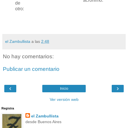
acrónimo.
de
otro:
el Zambullista
a las
2:48
No hay comentarios:
Publicar un comentario
‹
›
Inicio
Ver versión web
Registra
el Zambullista
desde Buenos Aires