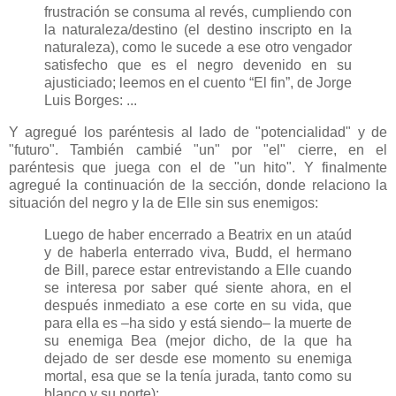
frustración se consuma al revés, cumpliendo con
la naturaleza/destino (el destino inscripto en la
naturaleza), como le sucede a ese otro vengador
satisfecho que es el negro devenido en su
ajusticiado; leemos en el cuento “El fin”, de Jorge
Luis Borges: ...
Y agregué los paréntesis al lado de "potencialidad" y de
"futuro". También cambié "un" por "el" cierre, en el
paréntesis que juega con el de "un hito". Y finalmente
agregué la continuación de la sección, donde relaciono la
situación del negro y la de Elle sin sus enemigos:
Luego de haber encerrado a Beatrix en un ataúd
y de haberla enterrado viva, Budd, el hermano
de Bill, parece estar entrevistando a Elle cuando
se interesa por saber qué siente ahora, en el
después inmediato a ese corte en su vida, que
para ella es –ha sido y está siendo– la muerte de
su enemiga Bea (mejor dicho, de la que ha
dejado de ser desde ese momento su enemiga
mortal, esa que se la tenía jurada, tanto como su
blanco y su norte):