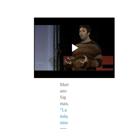
Mari
ano
Sig
man,
“La
máq
uina
que