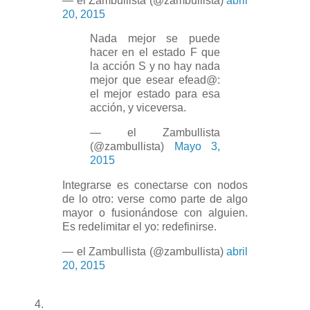
— el Zambullista (@zambullista)
abril
20, 2015
Nada mejor se puede
hacer en el estado F que
la acción S y no hay nada
mejor que esear efead@:
el mejor estado para esa
acción, y viceversa.
— el Zambullista
(@zambullista)
Mayo 3,
2015
Integrarse es conectarse con nodos
de lo otro: verse como parte de algo
mayor o fusionándose con alguien.
Es redelimitar el yo: redefinirse.
— el Zambullista (@zambullista)
abril
20, 2015
4.