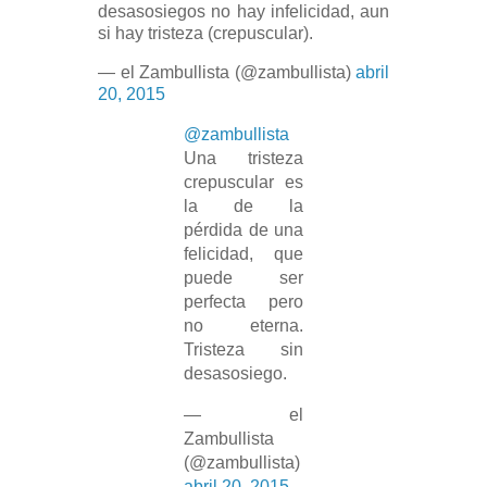
desasosiegos no hay infelicidad, aun
si hay tristeza (crepuscular).
— el Zambullista (@zambullista)
abril
20, 2015
@zambullista
Una tristeza
crepuscular es
la de la
pérdida de una
felicidad, que
puede ser
perfecta pero
no eterna.
Tristeza sin
desasosiego.
— el
Zambullista
(@zambullista)
abril 20, 2015