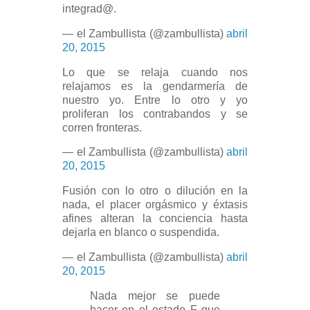
integrad@.
— el Zambullista (@zambullista)
abril
20, 2015
Lo que se relaja cuando nos
relajamos es la gendarmería de
nuestro yo. Entre lo otro y yo
proliferan los contrabandos y se
corren fronteras.
— el Zambullista (@zambullista)
abril
20, 2015
Fusión con lo otro o dilución en la
nada, el placer orgásmico y éxtasis
afines alteran la conciencia hasta
dejarla en blanco o suspendida.
— el Zambullista (@zambullista)
abril
20, 2015
Nada mejor se puede
hacer en el estado F que