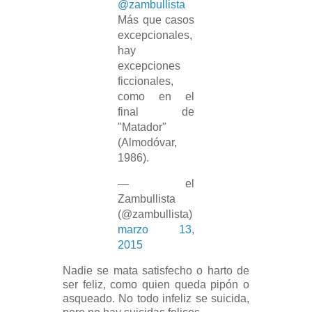
@zambullista
Más que casos
excepcionales,
hay
excepciones
ficcionales,
como en el
final de
"Matador"
(Almodóvar,
1986).
— el
Zambullista
(@zambullista)
marzo 13,
2015
Nadie se mata satisfecho o harto de
ser feliz, como quien queda pipón o
asqueado. No todo infeliz se suicida,