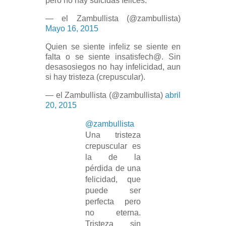
pero no hay suicidas felices.
— el Zambullista (@zambullista)
Mayo 16, 2015
Quien se siente infeliz se siente en
falta o se siente insatisfech@. Sin
desasosiegos no hay infelicidad, aun
si hay tristeza (crepuscular).
— el Zambullista (@zambullista)
abril
20, 2015
@zambullista
Una tristeza
crepuscular es
la de la
pérdida de una
felicidad, que
puede ser
perfecta pero
no eterna.
Tristeza sin