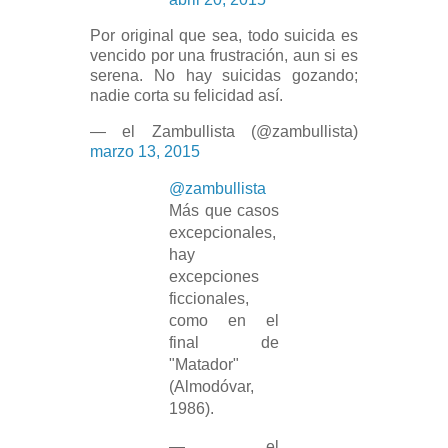
Por original que sea, todo suicida es
vencido por una frustración, aun si es
serena. No hay suicidas gozando;
nadie corta su felicidad así.
— el Zambullista (@zambullista)
marzo 13, 2015
@zambullista
Más que casos
excepcionales,
hay
excepciones
ficcionales,
como en el
final de
"Matador"
(Almodóvar,
1986).
— el