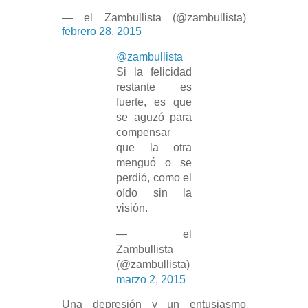
— el Zambullista (@zambullista)
febrero 28, 2015
@zambullista
Si la felicidad
restante es
fuerte, es que
se aguzó para
compensar
que la otra
menguó o se
perdió, como el
oído sin la
visión.
— el
Zambullista
(@zambullista)
marzo 2, 2015
Una depresión y un entusiasmo