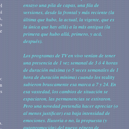
ensayo una pila de capas, una fila de
el
si
versiones, desde la frontal y más reciente (la
s,
última que hubo, la actual, la vigente, que es
s
la única que hay allá) a la más antigua (la
ue
primera que hubo allá, primero, y acá,
después).
Los
programas de TV en vivo venían de tener
una presencia de 1 vez semanal de 3 ó 4 horas
de duración máxima (o 5 veces semanales de 1
hora de duración mínima) cuando los
reality
o:
subieron bruscamente esa marca a 7 y 24. En
un
es
esa vastedad, los cambios de situación se
espaciaron, las permanencias se estiraron.
Pero una novedad pretendía hacer apreciar (o
al menos justificar) esa baja intensidad de
emociones. Ilusoria o no, la propuesta (y
o.
autopromoción) del nuevo género de