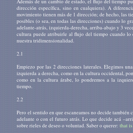
Además de un cambio de estado, el flujo del tiempo pu
dirección específica, sino en cualquiera). A diferenc
movimiento tienen más de 1 dirección; de hecho, las ti
posibles (o sea, en todas las direcciones) cuando lo g
adelante-atrás, izquierda-derecha, arriba-abajo y 3 vec
cultura puede atribuirle al flujo del tiempo cuando l
nuestra tridimensionalidad.
2.1
Empiezo por las 2 direcciones laterales. Elegimos una
izquierda a derecha, como en la cultura occidental, pon
como en la cultura árabe, lo pondremos a la izquierd
tiempo.
2.2
Pero el sentido en que escaneamos no decide también cuá
adelante o con el futuro atrás. Lo que decide acá –ar
sobre rieles de deseo o voluntad. Saber o querer:
that
is