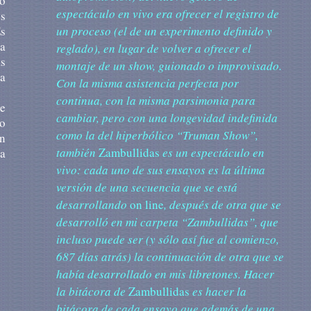
 o
espectáculo en vivo era ofrecer el registro de
es
un proceso (el de un experimento definido y
Es
ia
reglado), en lugar de volver a ofrecer el
ás
montaje de un show, guionado o improvisado.
la
Con la misma asistencia perfecta por
continua, con la misma parsimonia para
ue
cambiar, pero con una longevidad indefinida
no
como la del hiperbólico “Truman Show”,
n
también
Zambullidas
es un espectáculo en
ra
vivo: cada uno de sus ensayos es la última
versión de una secuencia que se está
desarrollando
on line
, después de otra que se
desarrolló en mi carpeta “Zambullidas”, que
incluso puede ser (y sólo así fue al comienzo,
687 días atrás) la continuación de otra que se
había desarrollado en mis libretones. Hacer
la bitácora de
Zambullidas
es hacer la
bitácora de cada ensayo que además de una