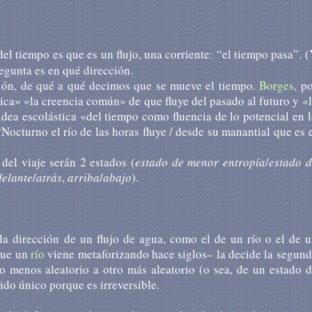
l tiempo es que es un flujo, una corriente: “el tiempo pasa”. 
regunta es en qué dirección.
ción, de qué a qué decimos que se mueve el tiempo.
Borges
, p
gica» «la creencia común» de que fluye del pasado al futuro y «
 idea escolástica «del tiempo como fluencia de lo potencial en 
Nocturno el río de las horas fluye / desde su manantial que es 
 del viaje serán 2 estados (
estado de menor entropía
/
estado d
delante
/
atrás
,
arriba
/
abajo
).
 la dirección de un flujo de agua, como el de un río o el de 
que un
río
viene metaforizando hace siglos– la decide la segun
o menos aleatorio a otro más aleatorio (o sea, de un estado 
ido único porque es irreversible.