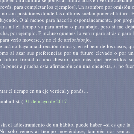
ue en otra cultura se ponga al futuro atrás en vez de adelante
l revés, para completar los ejemplos). Un asombro por omisión 
 no son posiciones donde las culturas suelan poner el futuro. 
fluyendo. O al menos para hacerlo espontáneamente, por prop
para mí el tiempo va para arriba o para abajo, pero si me dej
echa, por ejemplo. E incluso quienes lo ven ir para atrás o para 
para verlo moverse, y no el de arriba/abajo.
ue acá no haya una dirección única y, en el peor de los casos, q
como al azar sus preferencias por un futuro elevado o por u
 futuro frontal o uno diestro, que más que preferidos so
ría poner a prueba esta afirmación con una encuesta, si no fue
tar el tiempo en un eje vertical y ponés…
ambullista)
31 de mayo de 2017
in el adiestramiento de un hábito, puede haber –si es que la
a. No sólo vemos al tiempo moviéndose; también nos vemos