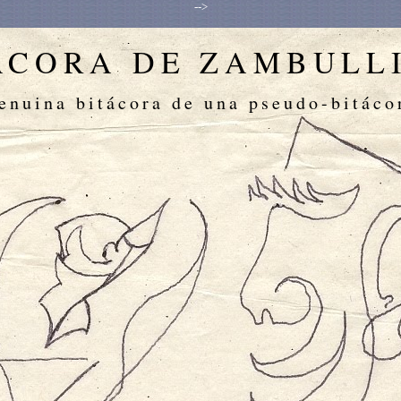
-->
ÁCORA DE ZAMBULL
enuina bitácora de una pseudo-bitáco