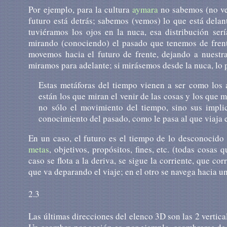
Por ejemplo, para la cultura
aymara
no sabemos (no vem
futuro está detrás; sabemos (vemos) lo que está delant
tuviéramos los ojos en la nuca, esa distribución ser
mirando (conociendo) el pasado que tenemos de frent
movemos hacia el futuro de frente, dejando a nuestra
miramos para adelante; si mirásemos desde la nuca, lo 
Estas metáforas del tiempo vienen a ser como los 
están los que miran el venir de las cosas y los que m
no sólo el movimiento del tiempo, sino sus impli
conocimiento del pasado, como le pasa al que viaja e
En un caso, el futuro es el tiempo de lo desconocido 
metas
, objetivos, propósitos, fines, etc. (todas cosas
caso se flota a la deriva, se sigue la corriente, que c
que va deparando el viaje; en el otro se navega hacia u
2.3
Las últimas direcciones del elenco 3D son las 2 vertic