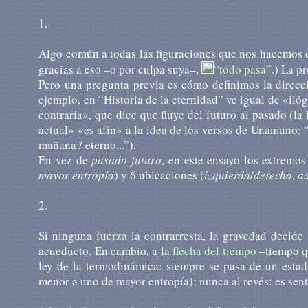
1.
Algo común a todas las figuraciones que nos hacemos de
gracias a eso –o por culpa suya–,
“todo pasa”
.) La p
Pero una pregunta previa es cómo definimos la direc
ejemplo, en “Historia de la eternidad” ve igual de «iló
contraria», que dice que fluye del futuro al pasado (la
actual» «es afín» a la idea de los versos de Unamuno: “
mañana / eterno...”).
En vez de
pasado
-
futuro
, en este ensayo los extremos
mayor entropía
) y 6 ubicaciones (
izquierda
/
derecha
,
a
2.
Si ninguna fuerza la contrarresta, la gravedad decide
acueducto. En cambio, a la
flecha del tiempo
–tiempo 
ley de la termodinámica: siempre se pasa de un estad
menor a uno de mayor entropía); nunca al revés: es sent