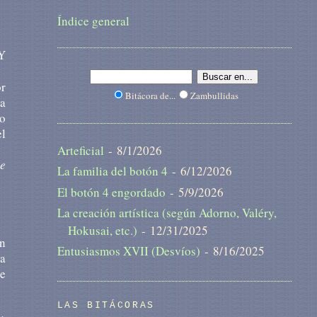
Índice general
(Y
or
Bitácora de...
Zambullidas
la
lo
el
Arteficial
- 8/1/2026
e
La familia del botón 4
- 6/12/2026
El botón 4 engordado
- 5/9/2026
La creación artística (según Adorno, Valéry,
Hokusai, etc.)
- 12/31/2025
un
Entusiasmos XVII (Desvíos)
- 8/16/2025
da
de
LAS BITÁCORAS