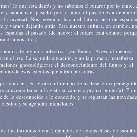
os) lo que está detrás y no sabemos el futuro: por lo tanto, 
e y sabemos el pasado: por lo tanto, el pasado está delante (
ía la inversa). Nos movemos hacia el futuro, pero de espalda
e y vamos dejando atrás. Para nuestra cultura, en cambio, no
s espaldas el pasado (de nuevo: el futuro está delante porq
pondríamos atrás).
asientos de algunos colectivos (en Buenos Aires, al menos):
iran el irse. La segunda situación, y no la primera, metaforiza
caciones gnoseológicas: el desconocimiento del futuro y el
n uno de esos asientos que miran para atrás.
por conocer; en el otro, el tiempo de lo deseado o perseguid
 que conviene tener a la vista si vamos a probar puntería). En 
orre de lo desconocido a lo conocido, y se registran las novedad
n destino y se agendan intenciones.
ales. Las introduzco con 2 ejemplos de sendas clases de asombr