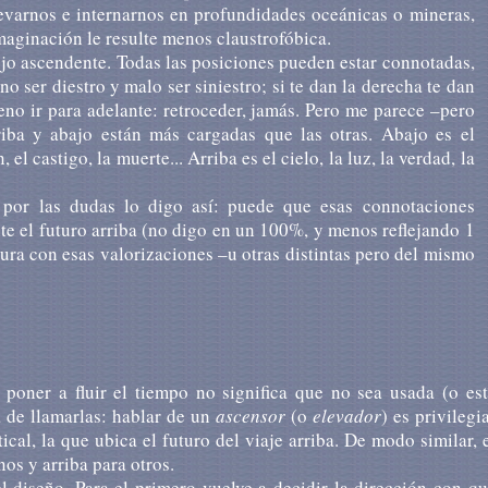
evarnos e internarnos en profundidades oceánicas o mineras,
aginación le resulte menos claustrofóbica.
ujo ascendente. Todas las posiciones pueden estar connotadas,
o ser diestro y malo ser siniestro; si te dan la derecha te dan
eno ir para adelante: retroceder, jamás. Pero me parece –pero
iba y abajo están más cargadas que las otras. Abajo es el
el castigo, la muerte... Arriba es el cielo, la luz, la verdad, la
o por las dudas lo digo así: puede que esas connotaciones
e el futuro arriba (no digo en un 100%, y menos reflejando 1
ura con esas valorizaciones –u otras distintas pero del mismo
poner a fluir el tiempo no significa que no sea usada (o es
a de llamarlas: hablar de un
ascensor
(o
elevador
) es privilegi
cal, la que ubica el futuro del viaje arriba. De modo similar, 
os y arriba para otros.
l diseño. Para el primero vuelve a decidir la dirección con q