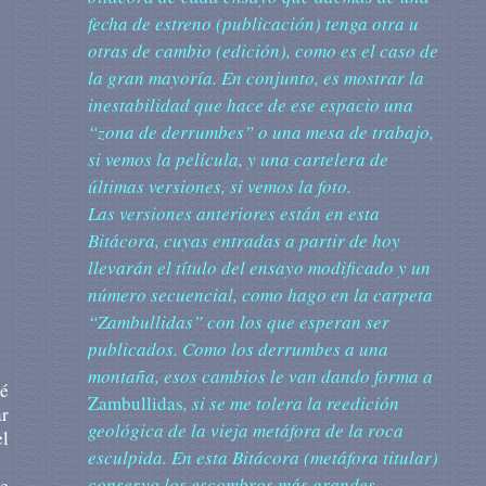
fecha de estreno (publicación) tenga otra u
otras de cambio (edición), como es el caso de
la gran mayoría. En conjunto, es mostrar la
inestabilidad que hace de ese espacio una
“zona de derrumbes” o una mesa de trabajo,
si vemos la película, y una cartelera de
últimas versiones, si vemos la foto.
Las versiones anteriores están en esta
Bitácora, cuyas entradas a partir de hoy
llevarán el título del ensayo modificado y un
número secuencial, como hago en la carpeta
“Zambullidas” con los que esperan ser
publicados. Como los derrumbes a una
montaña, esos cambios le van dando forma a
té
Zambullidas
, si se me tolera la reedición
ar
geológica de la vieja metáfora de la roca
el
esculpida. En esta Bitácora (metáfora titular)
conservo los escombros más grandes.
ue