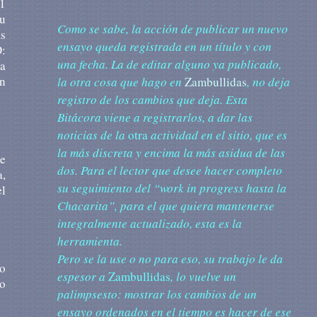
 1
su
Como se sabe, la acción de publicar un nuevo
as
ensayo queda registrada en un título y con
D:
una fecha. La de editar alguno ya publicado,
na
en
la otra cosa que hago en
Zambullidas
, no deja
registro de los cambios que deja. Esta
Bitácora viene a registrarlos, a dar las
noticias de la
otra
actividad en el sitio, que es
la más discreta y encima la más asidua de las
de
dos. Para el lector que desee hacer completo
a,
su seguimiento del “work in progress hasta la
el
Chacarita”, para el que quiera mantenerse
integralmente actualizado, esta es la
herramienta.
Pero se la use o no para eso, su trabajo le da
ro
espesor a
Zambullidas
, lo vuelve un
 o
palimpsesto: mostrar los cambios de un
ensayo ordenados en el tiempo es hacer de ese