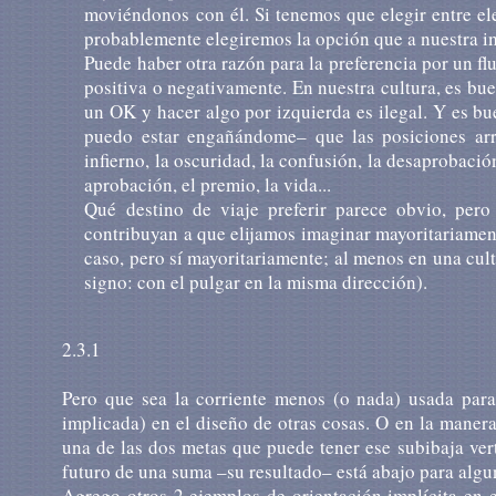
moviéndonos con él. Si tenemos que elegir entre el
probablemente elegiremos la opción que a nuestra im
Puede haber otra razón para la preferencia por un fl
positiva o negativamente. En nuestra cultura, es buen
un OK y hacer algo por izquierda es ilegal. Y es bu
puedo estar engañándome– que las posiciones arr
infierno, la oscuridad, la confusión, la desaprobación, 
aprobación, el premio, la vida...
Qué destino de viaje preferir parece obvio, per
contribuyan a que elijamos imaginar mayoritariament
caso, pero sí mayoritariamente; al menos en una cult
signo: con el pulgar en la misma dirección).
2.3.1
Pero que sea la corriente menos (o nada) usada para 
implicada) en el diseño de otras cosas. O en la maner
una de las dos metas que puede tener ese subibaja verti
futuro de una suma –su resultado– está abajo para algun
Agrego otros 2 ejemplos de orientación implícita en e