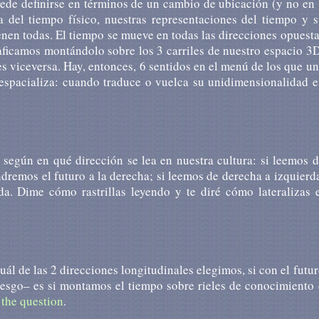
ede definirse en términos de un cambio de ubicación (y no en
ia del tiempo físico, nuestras representaciones del tiempo y 
enen todas. El tiempo se mueve en todas las direcciones opuest
raficamos montándolo sobre los 3 carriles de nuestro espacio 3
es viceversa. Hay, entonces, 6 sentidos en el menú de los que u
o espacializa: cuando traduce o vuelca su unidimensionalidad 
 según en qué dirección se lea en nuestra cultura: si leemos 
dremos el futuro a la derecha; si leemos de derecha a izquierd
a. Dime cómo rastrillas leyendo y te diré cómo lateralizas 
l de las 2 direcciones longitudinales elegimos, si con el futu
riesgo– es si montamos el tiempo sobre rieles de conocimiento
the
question
.