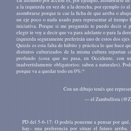
Un asombro por acción es, por ejemplo, asombrarse de q
a la izquierda en vez de a la derecha, por ejemplo (o a
asombrarse porque te cae la ficha de que arriba o abajo
un eje poco o nada usado para representar al tiempo 
iniciativa. Porque si me preguntás te puedo decir si 
elegir te voy a decir que va para adelante o para la der
izquierda seguramente preferirán uno de estos dos ejes 
Quizás es esta falta de hábito y práctica lo que hace q
distintos culturizados de la misma cultura repartan 
profundo (cosa que no pasa, en Occidente, con un
inadvertidamente obligatorios: saben a naturales). Pod
porque va a quedar todo en 0%:
*
Con un dibujo tenés que represen
— el Zambullista (@Z
PD del 5-6-17: O podría ponerme a pensar por qué, s
hay– una preferencia por situar el futuro arrib