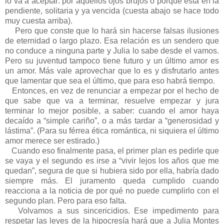
lo va a aceptar: por aquellos ojos brujos o porque está en la
pendiente, solitaria y ya vencida (cuesta abajo se hace todo
muy cuesta arriba).
Pero que conste que lo hará sin hacerse falsas ilusiones
de eternidad o largo plazo. Esa relación es un sendero que
no conduce a ninguna parte y Julia lo sabe desde el vamos.
Pero su juventud tampoco tiene futuro y un último amor es
un amor. Más vale aprovechar que lo es y disfrutarlo antes
que lamentar que sea el último, que para eso habrá tiempo.
Entonces, en vez de renunciar a empezar por el hecho de
que sabe que va a terminar, resuelve empezar y jura
terminar lo mejor posible, a saber: cuando el amor haya
decaído a “simple cariño”, o a más tardar a “generosidad y
lástima”. (Para su férrea ética romántica, ni siquiera el último
amor merece ser estirado.)
Cuando eso finalmente pasa, el primer plan es pedirle que
se vaya y el segundo es irse a “vivir lejos los años que me
quedan”, segura de que si hubiera sido por ella, habría dado
siempre más. El juramento queda cumplido cuando
reacciona a la noticia de por qué no puede cumplirlo con el
segundo plan. Pero para eso falta.
Volvamos a sus sincericidios. Ese impedimento para
respetar las leyes de la hipocresía hará que a Julia Montes