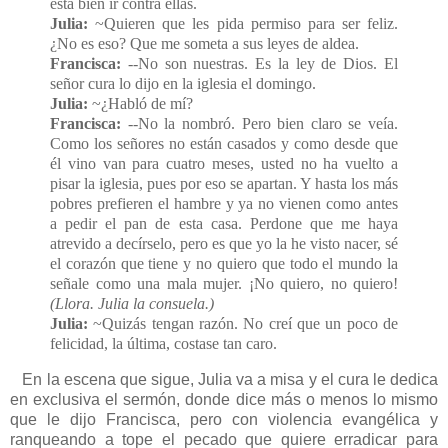
está bien ir contra ellas.
Julia:
~Quieren que les pida permiso para ser feliz.
¿No es eso? Que me someta a sus leyes de aldea.
Francisca:
--No son nuestras. Es la ley de Dios. El
señor cura lo dijo en la iglesia el domingo.
Julia:
~¿Habló de mí?
Francisca:
--No la nombró. Pero bien claro se veía.
Como los señores no están casados y como desde que
él vino van para cuatro meses, usted no ha vuelto a
pisar la iglesia, pues por eso se apartan. Y hasta los más
pobres prefieren el hambre y ya no vienen como antes
a pedir el pan de esta casa. Perdone que me haya
atrevido a decírselo, pero es que yo la he visto nacer, sé
el corazón que tiene y no quiero que todo el mundo la
señale como una mala mujer. ¡No quiero, no quiero!
(Llora. Julia la consuela.)
Julia:
~Quizás tengan razón. No creí que un poco de
felicidad, la última, costase tan caro.
En la escena que sigue, Julia va a misa y el cura le dedica
en exclusiva el sermón, donde dice más o menos lo mismo
que le dijo Francisca, pero con violencia evangélica y
ranqueando a tope el pecado que quiere erradicar para