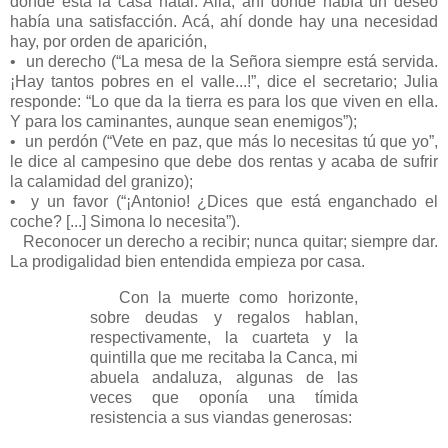
donde está la casa natal. Allá, ahí donde había un deseo
había una satisfacción. Acá, ahí donde hay una necesidad
hay, por orden de aparición,
• un derecho (“La mesa de la Señora siempre está servida.
¡Hay tantos pobres en el valle...!”, dice el secretario; Julia
responde: “Lo que da la tierra es para los que viven en ella.
Y para los caminantes, aunque sean enemigos”);
• un perdón (“Vete en paz, que más lo necesitas tú que yo”,
le dice al campesino que debe dos rentas y acaba de sufrir
la calamidad del granizo);
• y un favor (“¡Antonio! ¿Dices que está enganchado el
coche? [...] Simona lo necesita”).
Reconocer un derecho a recibir; nunca quitar; siempre dar.
La prodigalidad bien entendida empieza por casa.
Con la muerte como horizonte,
sobre deudas y regalos hablan,
respectivamente, la cuarteta y la
quintilla que me recitaba la Canca, mi
abuela andaluza, algunas de las
veces que oponía una tímida
resistencia a sus viandas generosas: