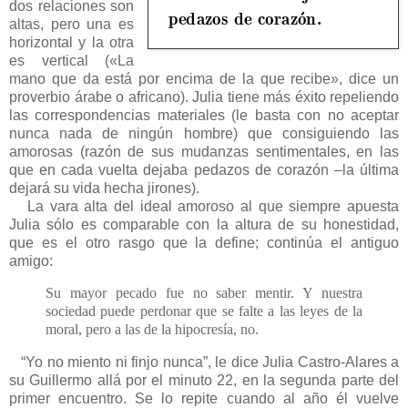
dos relaciones son
altas, pero una es
horizontal y la otra
es vertical («La
mano que da está por encima de la que recibe», dice un
proverbio árabe o africano). Julia tiene más éxito repeliendo
las correspondencias materiales (le basta con no aceptar
nunca nada de ningún hombre) que consiguiendo las
amorosas (razón de sus mudanzas sentimentales, en las
que en cada vuelta dejaba pedazos de corazón –la última
dejará su vida hecha jirones).
La vara alta del ideal amoroso al que siempre apuesta
Julia sólo es comparable con la altura de su honestidad,
que es el otro rasgo que la define; continúa el antiguo
amigo:
Su mayor pecado fue no saber mentir. Y nuestra
sociedad puede perdonar que se falte a las leyes de la
moral, pero a las de la hipocresía, no.
“Yo no miento ni finjo nunca”, le dice Julia Castro-Alares a
su Guillermo allá por el minuto 22, en la segunda parte del
primer encuentro. Se lo repite cuando al año él vuelve