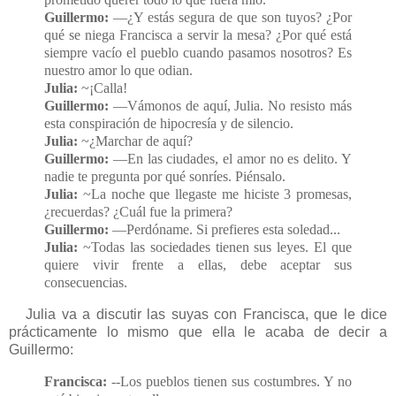
Guillermo:
—¿Y estás segura de que son tuyos? ¿Por
qué se niega Francisca a servir la mesa? ¿Por qué está
siempre vacío el pueblo cuando pasamos nosotros? Es
nuestro amor lo que odian.
Julia:
~¡Calla!
Guillermo:
—Vámonos de aquí, Julia. No resisto más
esta conspiración de hipocresía y de silencio.
Julia:
~¿Marchar de aquí?
Guillermo:
—En las ciudades, el amor no es delito. Y
nadie te pregunta por qué sonríes. Piénsalo.
Julia:
~La noche que llegaste me hiciste 3 promesas,
¿recuerdas? ¿Cuál fue la primera?
Guillermo:
—Perdóname. Si prefieres esta soledad...
Julia:
~Todas las sociedades tienen sus leyes. El que
quiere vivir frente a ellas, debe aceptar sus
consecuencias.
Julia va a discutir las suyas con Francisca, que le dice
prácticamente lo mismo que ella le acaba de decir a
Guillermo:
Francisca:
--Los pueblos tienen sus costumbres. Y no