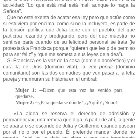
actividad: “Lo que está mal está mal, aunque lo haga la
Señora”.
Que no esté exenta de acatar esa ley pero que actúe como
si estuviera por encima, como si no la incluyera, es parte de
la tensión política que Julia tiene con el pueblo, del que
participa rezando y prodigando, pero del que muestra no
sentirse parte cuando de su felicidad personal se trata (le
protestará a Francisca porque “quieren que les pida permiso
para ser feliz” y “que me someta a sus leyes de aldea”).
Si Francisca es la voz de la casa (dominio doméstico) y el
cura la de Dios (dominio vital), la
vox populi
(dominio
comunitario) son las dos comadres que ven pasar a la feliz
pareja y murmuran su historia en el umbral:
Mujer 1:
─Dicen que esta vez ha venido para
quedarse.
Mujer 2:
─¿Para quedarse dónde? ¿¡Aquí!? ¡Nooo!
«La aldea se reserva el derecho de admisión y
permanencia», una remera que diga. A partir de ahí, la gente
se aparta o se esconde de Julia y Guillermo cuando pasean
por el río o por el pueblo. Él pretende mandar donde no