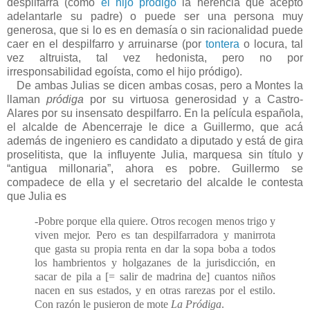
despilfarra (como
el hijo pródigo
la herencia que aceptó
adelantarle su padre) o puede ser una persona muy
generosa, que si lo es en demasía o sin racionalidad puede
caer en el despilfarro y arruinarse (por
tontera
o locura, tal
vez altruista, tal vez hedonista, pero no por
irresponsabilidad egoísta, como el hijo pródigo).
De ambas Julias se dicen ambas cosas, pero a Montes la
llaman
pródiga
por su virtuosa generosidad y a Castro-
Alares por su insensato despilfarro. En la película española,
el alcalde de Abencerraje le dice a Guillermo, que acá
además de ingeniero es candidato a diputado y está de gira
proselitista, que la influyente Julia, marquesa sin título y
“antigua millonaria”, ahora es pobre. Guillermo se
compadece de ella y el secretario del alcalde le contesta
que Julia es
-Pobre porque ella quiere. Otros recogen menos trigo y
viven mejor. Pero es tan despilfarradora y manirrota
que gasta su propia renta en dar la sopa boba a todos
los hambrientos y holgazanes de la jurisdicción, en
sacar de pila a [= salir de madrina de] cuantos niños
nacen en sus estados, y en otras rarezas por el estilo.
Con razón le pusieron de mote
La Pródiga
.