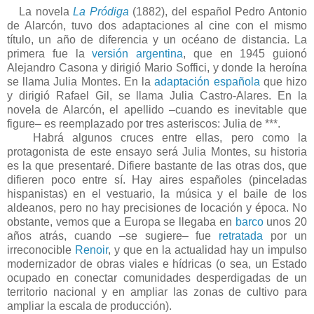
La novela
La Pródiga
(1882), del español Pedro Antonio
de Alarcón, tuvo dos adaptaciones al cine con el mismo
título, un año de diferencia y un océano de distancia. La
primera fue la
versión argentina
, que en 1945 guionó
Alejandro Casona y dirigió Mario Soffici, y donde la heroína
se llama Julia Montes. En la
adaptación española
que hizo
y dirigió Rafael Gil, se llama Julia Castro-Alares. En la
novela de Alarcón, el apellido –cuando es inevitable que
figure– es reemplazado por tres asteriscos: Julia de ***.
Habrá algunos cruces entre ellas, pero como la
protagonista de este ensayo será Julia Montes, su historia
es la que presentaré. Difiere bastante de las otras dos, que
difieren poco entre sí. Hay aires españoles (pinceladas
hispanistas) en el vestuario, la música y el baile de los
aldeanos, pero no hay precisiones de locación y época. No
obstante, vemos que a Europa se llegaba en
barco
unos 20
años atrás, cuando –se sugiere– fue
retratada
por un
irreconocible
Renoir
, y que en la actualidad hay un impulso
modernizador de obras viales e hídricas (o sea, un Estado
ocupado en conectar comunidades desperdigadas de un
territorio nacional y en ampliar las zonas de cultivo para
ampliar la escala de producción).