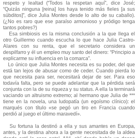
respeto y lealtad (“Todos la respetan aquí”, dice José;
“Quizás ninguna [reina] los haya tenido más fieles [a sus
súbditos]”, dice Julia Montes desde lo alto de su caballo).
(¿No es raro que ese paraíso armonioso y pródigo tenga
tantos pobres?)
Esa simbiosis es la misma conclusión a la que llega el
otro Guillermo cuando escucha lo que hace Julia Castro-
Alares con su renta, que el secretario considera un
despilfarro y él un empleo muy santo del dinero: “Principio a
explicarme su influencia en la comarca”.
Lo único que Julia Montes necesita es su poder, del que
está tan lejos de abusar como de ceder. Cuando pierda lo
que necesita para ser, necesitará dejar de ser. Para eso
todavía falta, pero se puede adelantar que la pérdida será
conjunta con la de su riqueza y su status. A ella la terminará
vaciando un altruismo extremo; al hermano que Julia de ***
tiene en la novela, una ludopatía (un egoísmo clínico): el
marqués con título «se pegó un tiro en Francia cuando
perdió al juego el último maravedí».
Su fortuna la destinó a ella y sus amantes en Europa,
antes, y la destina ahora a la gente necesitada de la aldea