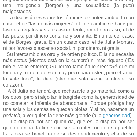
una inteligencia (Borges) y una sexualidad (la puta)
malgastadas.
La discusión es sobre los términos del intercambio. En un
caso, el de “las demás mujeres”, el intercambio se hace por
favores, regalos y status ascendente; en el otro caso, el de
las putas, por dinero contante y sonante. En un tercer caso,
el de Borges, gratis. En un cuarto caso, el de Julia Montes,
ni por favores o ascenso social, ni por dinero, ni gratis.
Su intercambio es otro y de orden político. Ella no necesita
más status (Montes está en la cumbre) ni más riqueza (“Es
mío el valle entero”); Guillermo también lo cree: “Sé que mi
fortuna y mi nombre son muy poco para usted, pero el amor
lo vale todo”, le dice (otro que sólo viene a ofrecer su
corazón).
A él Julia no tendrá que rechazarle algo material, como a
los otros, pero sí algo tan intangible como la generosidad de
no cometer la infamia de abandonarla. Porque pródiga hay
una sola y lxs demás se quedan piolas. Y si no, hacemos un
potlatch
, a ver quién la tiene más grande (a la
generosidad
).
La disputa por ser quien da, que es la disputa por ser
quien domina, la tiene con sus amantes, no con su pueblo.
La aldea se beneficia de su desprendimiento y ella de su