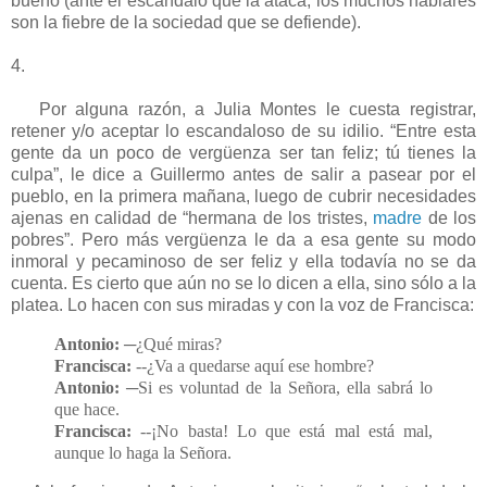
bueno (ante el escándalo que la ataca, los muchos hablares
son la fiebre de la sociedad que se defiende).
4.
Por alguna razón, a Julia Montes le cuesta registrar,
retener y/o aceptar lo escandaloso de su idilio. “Entre esta
gente da un poco de vergüenza ser tan feliz; tú tienes la
culpa”, le dice a Guillermo antes de salir a pasear por el
pueblo, en la primera mañana, luego de cubrir necesidades
ajenas en calidad de “hermana de los tristes,
madre
de los
pobres”. Pero más vergüenza le da a esa gente su modo
inmoral y pecaminoso de ser feliz y ella todavía no se da
cuenta. Es cierto que aún no se lo dicen a ella, sino sólo a la
platea. Lo hacen con sus miradas y con la voz de Francisca:
Antonio:
─¿Qué miras?
Francisca:
--¿Va a quedarse aquí ese hombre?
Antonio:
─Si es voluntad de la Señora, ella sabrá lo
que hace.
Francisca:
--¡No basta! Lo que está mal está mal,
aunque lo haga la Señora.