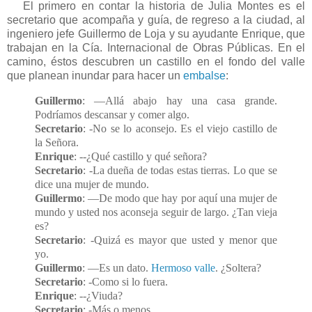
El primero en contar la historia de Julia Montes es el
secretario que acompaña y guía, de regreso a la ciudad, al
ingeniero jefe Guillermo de Loja y su ayudante Enrique, que
trabajan en la Cía. Internacional de Obras Públicas. En el
camino, éstos descubren un castillo en el fondo del valle
que planean inundar para hacer un
embalse
:
Guillermo
: —Allá abajo hay una casa grande.
Podríamos descansar y comer algo.
Secretario
: -No se lo aconsejo. Es el viejo castillo de
la Señora.
Enrique
: --¿Qué castillo y qué señora?
Secretario
: -La dueña de todas estas tierras. Lo que se
dice una mujer de mundo.
Guillermo
: —De modo que hay por aquí una mujer de
mundo y usted nos aconseja seguir de largo. ¿Tan vieja
es?
Secretario
: -Quizá es mayor que usted y menor que
yo.
Guillermo
: —Es un dato.
Hermoso valle
. ¿Soltera?
Secretario
: -Como si lo fuera.
Enrique
: --¿Viuda?
Secretario
: -Más o menos.