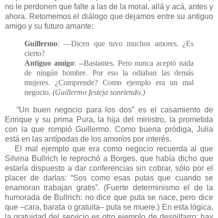
no le perdonen que falte a las de la moral, allá y acá, antes y
ahora. Retomemos el diálogo que dejamos entre su antiguo
amigo y su futuro amante:
Guillermo
: —Dicen que tuvo muchos amores. ¿Es
cierto?
Antiguo amigo
: --Bastantes. Pero nunca aceptó nada
de ningún hombre. Por eso la odiaban las demás
mujeres. ¿Comprende? Como ejemplo era un mal
negocio.
(Guillermo festeja sonriendo.)
“Un buen negocio para los dos” es el casamiento de
Enrique y su prima Pura, la hija del ministro, la prometida
con la que rompió Guillermo. Como buena pródiga, Julia
está en las antípodas de los amoríos por interés.
El mal ejemplo que era como negocio recuerda al que
Silvina Bullrich le reprochó a Borges, que había dicho que
estaría dispuesto a dar conferencias sin cobrar, sólo por el
placer de darlas: “Sos como esas putas que cuando se
enamoran trabajan gratis”. (Fuerte determinismo el de la
humorada de Bullrich: no dice que puta se nace, pero dice
que –cara, barata o gratuita– puta se muere.) En esta lógica,
la gratuidad del servicio es otro ejemplo de despilfarro: hay