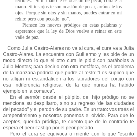
terribles: “Si tu mano te es ocasión de pecar, córtate la
mano. Si tus ojos te son ocasión de pecar, arráncate los
ojos. Porque sin ojos y sin manos, puedes entrar en mi
reino; pero con pecado, no”.
Piensen los nuevos pródigos en estas palabras y
esperemos que la ley de Dios vuelva a reinar en este
valle de paz.
Como Julia Castro-Alares no va al cura, el cura va a Julia
Castro-Alares. La encuentra con Guillermo y les pide de un
modo directo lo que el otro cura le pidió con parábolas a
Julia Montes; para decirlo con otra metáfora, es el problema
de la manzana podrida que pudre al resto: “Les suplico que
no aflijan ni escandalicen a los labradores del cortijo con
esa indiferencia religiosa, de la que nunca ha habido
ejemplo en la comarca”.
En el sermón desde el púlpito, del hijo pródigo no se
menciona su despilfarro, sino su regreso “de las ciudades
del pecado” y el perdón de su padre. Es un trato: vos traés el
arrepentimiento y nosotros ponemos el olvido. Para que lo
aceptes, querida pródiga, te cuento que de lo contrario te
espera el peor castigo por el peor pecado.
Pero el cura se equivoca o miente con lo que “escrito