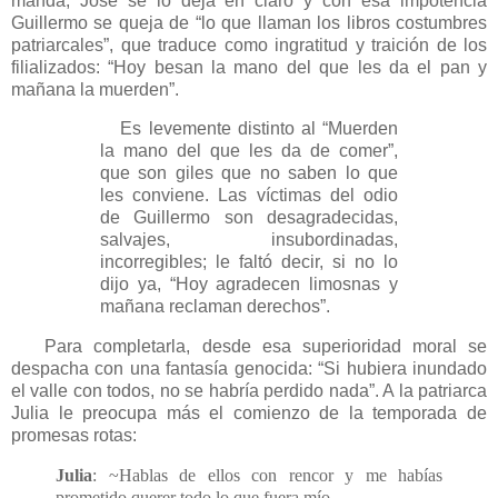
manda, José se lo deja en claro y con esa impotencia
Guillermo se queja de “lo que llaman los libros costumbres
patriarcales”, que traduce como ingratitud y traición de los
filializados: “Hoy besan la mano del que les da el pan y
mañana la muerden”.
Es levemente distinto al “Muerden
la mano del que les da de comer”,
que son giles que no saben lo que
les conviene. Las víctimas del odio
de Guillermo son desagradecidas,
salvajes, insubordinadas,
incorregibles; le faltó decir, si no lo
dijo ya, “Hoy agradecen limosnas y
mañana reclaman derechos”.
Para completarla, desde esa superioridad moral se
despacha con una fantasía genocida: “Si hubiera inundado
el valle con todos, no se habría perdido nada”. A la patriarca
Julia le preocupa más el comienzo de la temporada de
promesas rotas:
Julia
: ~Hablas de ellos con rencor y me habías
prometido querer todo lo que fuera mío.