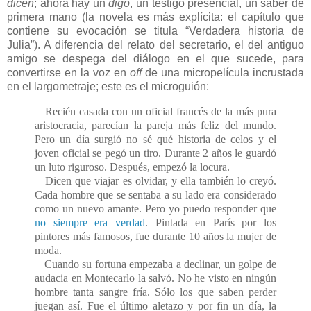
dicen
; ahora hay un
digo
, un testigo presencial, un saber de
primera mano (la novela es más explícita: el capítulo que
contiene su evocación se titula “Verdadera historia de
Julia”). A diferencia del relato del secretario, el del antiguo
amigo se despega del diálogo en el que sucede, para
convertirse en la voz en
off
de una micropelícula incrustada
en el largometraje; este es el microguión:
Recién casada con un oficial francés de la más pura
aristocracia, parecían la pareja más feliz del mundo.
Pero un día surgió no sé qué historia de celos y el
joven oficial se pegó un tiro. Durante 2 años le guardó
un luto riguroso. Después, empezó la locura.
Dicen que viajar es olvidar, y ella también lo creyó.
Cada hombre que se sentaba a su lado era considerado
como un nuevo amante. Pero yo puedo responder que
no siempre era verdad
. Pintada en París por los
pintores más famosos, fue durante 10 años la mujer de
moda.
Cuando su fortuna empezaba a declinar, un golpe de
audacia en Montecarlo la salvó. No he visto en ningún
hombre tanta sangre fría. Sólo los que saben perder
juegan así. Fue el último aletazo y por fin un día, la