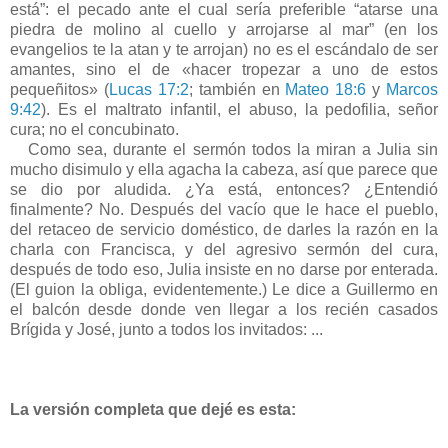
está”: el pecado ante el cual sería preferible “atarse una
piedra de molino al cuello y arrojarse al mar” (en los
evangelios te la atan y te arrojan) no es el escándalo de ser
amantes, sino el de «hacer tropezar a uno de estos
pequeñitos» (
Lucas 17:2
; también en
Mateo 18:6
y
Marcos
9:42
). Es el maltrato infantil, el abuso, la pedofilia, señor
cura; no el concubinato.
Como sea, durante el sermón todos la miran a Julia sin
mucho disimulo y ella agacha la cabeza, así que parece que
se dio por aludida. ¿Ya está, entonces? ¿Entendió
finalmente? No. Después del vacío que le hace el pueblo,
del retaceo de servicio doméstico, de darles la razón en la
charla con Francisca, y del agresivo sermón del cura,
después de todo eso, Julia insiste en no darse por enterada.
(El guion la obliga, evidentemente.) Le dice a Guillermo en
el balcón desde donde ven llegar a los recién casados
Brígida y José, junto a todos los invitados: ...
La versión completa que dejé es esta: