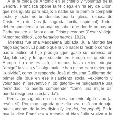
A la fe ciega de Antonio en el criterio y “voluntad de la
Señora”, Francisca opone la fe ciega en “la ley de Dios”,
que nos iguala para abajo: a nadie se le permite compartir
techo y lecho no bendecidos por la Iglesia, esposa de
Cristo, Hijo de Dios (la sagrada familia espiritual). Todos
deben someterse a su aval «y saber que donde no hay un
Padrenuestro, el Amor es un Cristo pecador» (César Vallejo,
“Amor prohibido”,
Los heraldos negros
, 1919).
Mientras fue una Magdalena jubilada, Julia Montes fue
“algo sagrado”. El pueblo que la vio nacer la recibió como el
padre bíblico al hijo pródigo (que gastó su herencia en
Magdalenas) y lo que sucedió en Europa se quedó en
Europa. Lo que es acá, al menos hasta recién, ningún
"amigo" la visita y “si algo malo le han dicho, será mejor que
lo olvide”, como le responde José al chusma Guillermo del
primer día (que en ese aislamiento social –expiatorio y
voluntario: ni preventivo ni obligatorio– ve malgastarse una
feminidad: no puede comprender “cómo una mujer así
puede resignarse a esta vida”).
Pero algo sagrado no es necesariamente algo divino (al
revés, sí). Por muy sagrada que ella sea, está por debajo,
precisamente, de la ley divina (y
lex dei, lex populi
). Es lo
que le dice Francisca a Antonio ni bien Julia vuelve a la