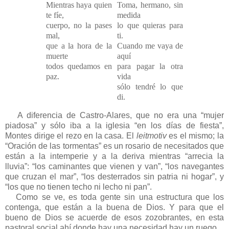
Mientras haya quien
Toma, hermano, sin
te fíe,
medida
cuerpo, no la pases
lo que quieras para
mal,
ti.
que a la hora de la
Cuando me vaya de
muerte
aquí
todos quedamos en
para pagar la otra
paz.
vida
sólo tendré lo que
di.
A diferencia de Castro-Alares, que no era una “mujer
piadosa” y sólo iba a la iglesia “en los días de fiesta”,
Montes dirige el rezo en la casa. El
leitmotiv
es el mismo; la
“Oración de las tormentas” es un rosario de necesitados que
están a la intemperie y a la deriva mientras “arrecia la
lluvia”: “los caminantes que vienen y van”, “los navegantes
que cruzan el mar”, “los desterrados sin patria ni hogar”, y
“los que no tienen techo ni lecho ni pan”.
Como se ve, es toda gente sin una estructura que los
contenga, que están a la buena de Dios. Y para que el
bueno de Dios se acuerde de esos zozobrantes, en esta
pastoral social ahí donde hay una necesidad hay un ruego.