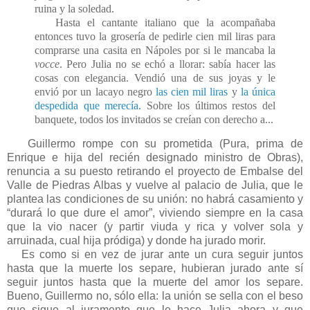
ruina y la soledad.
Hasta el cantante italiano que la acompañaba
entonces tuvo la grosería de pedirle cien mil liras para
comprarse una casita en Nápoles por si le mancaba la
vocce
. Pero Julia no se echó a llorar: sabía hacer las
cosas con elegancia. Vendió una de sus joyas y le
envió por un lacayo negro
las cien mil liras
y
la única
despedida que merecía
. Sobre los últimos restos del
banquete, todos los invitados se creían con derecho a...
Guillermo rompe con su prometida (Pura, prima de
Enrique e hija del recién designado ministro de Obras),
renuncia a su puesto retirando el proyecto de Embalse del
Valle de Piedras Albas y vuelve al palacio de Julia, que le
plantea las condiciones de su unión: no habrá casamiento y
“durará lo que dure el amor”, viviendo siempre en la casa
que la vio nacer (y partir viuda y rica y volver sola y
arruinada, cual hija pródiga) y donde ha jurado morir.
Es como si en vez de jurar ante un cura seguir juntos
hasta que la muerte los separe, hubieran jurado ante sí
seguir juntos hasta que la muerte del amor los separe.
Bueno, Guillermo no, sólo ella: la unión se sella con el beso
que sigue al juramento que le hace Julia ahora y que