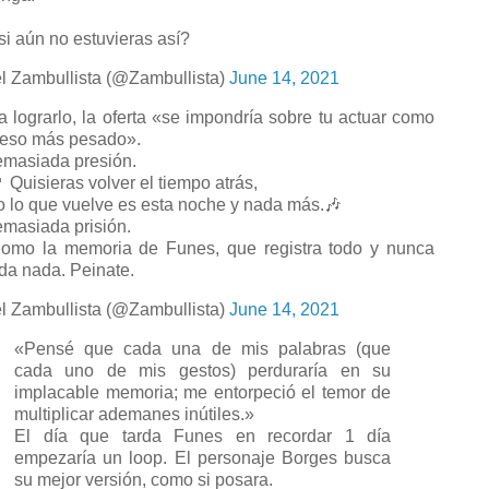
si aún no estuvieras así?
l Zambullista (@Zambullista)
June 14, 2021
a lograrlo, la oferta «se impondría sobre tu actuar como
peso más pesado».
masiada presión.
 Quisieras volver el tiempo atrás,
o lo que vuelve es esta noche y nada más.🎶
masiada prisión.
mo la memoria de Funes, que registra todo y nunca
ida nada. Peinate.
l Zambullista (@Zambullista)
June 14, 2021
«Pensé que cada una de mis palabras (que
cada uno de mis gestos) perduraría en su
implacable memoria; me entorpeció el temor de
multiplicar ademanes inútiles.»
El día que tarda Funes en recordar 1 día
empezaría un loop. El personaje Borges busca
su mejor versión, como si posara.