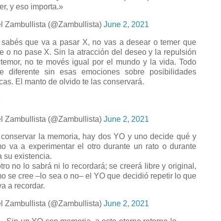
er, y eso importa.»
l Zambullista (@Zambullista)
June 2, 2021
 sabés que va a pasar X, no vas a desear o temer que
e o no pase X. Sin la atracción del deseo y la repulsión
 temor, no te movés igual por el mundo y la vida. Todo
e diferente sin esas emociones sobre posibilidades
ticas. El manto de olvido te las conservará.
»
l Zambullista (@Zambullista)
June 2, 2021
 conservar la memoria, hay dos YO y uno decide qué y
o va a experimentar el otro durante un rato o durante
a su existencia.
tro no lo sabrá ni lo recordará; se creerá libre y original,
o se cree –lo sea o no– el YO que decidió repetir lo que
va a recordar.
l Zambullista (@Zambullista)
June 2, 2021