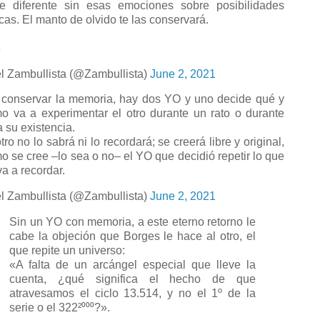
e diferente sin esas emociones sobre posibilidades
ticas. El manto de olvido te las conservará.
»
l Zambullista (@Zambullista)
June 2, 2021
 conservar la memoria, hay dos YO y uno decide qué y
o va a experimentar el otro durante un rato o durante
a su existencia.
tro no lo sabrá ni lo recordará; se creerá libre y original,
o se cree –lo sea o no– el YO que decidió repetir lo que
va a recordar.
l Zambullista (@Zambullista)
June 2, 2021
Sin un YO con memoria, a este eterno retorno le
cabe la objeción que Borges le hace al otro, el
que repite un universo:
«A falta de un arcángel especial que lleve la
cuenta, ¿qué significa el hecho de que
atravesamos el ciclo 13.514, y no el 1º de la
serie o el 322²⁰⁰⁰?».