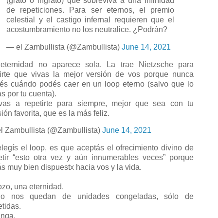
(grato o ingrato) que sobreviva a una infinidad
de repeticiones. Para ser eternos, el premio
celestial y el castigo infernal requieren que el
acostumbramiento no los neutralice. ¿Podrán?
— el Zambullista (@Zambullista)
June 14, 2021
eternidad no aparece sola. La trae Nietzsche para
irte que vivas la mejor versión de vos porque nunca
és cuándo podés caer en un loop eterno (salvo que lo
as por tu cuenta).
vas a repetirte para siempre, mejor que sea con tu
ión favorita, que es la más feliz.
l Zambullista (@Zambullista)
June 14, 2021
elegís el loop, es que aceptás el ofrecimiento divino de
etir “esto otra vez y aún innumerables veces” porque
ás muy bien dispuestx hacia vos y la vida.
zo, una eternidad.
o nos quedan de unidades congeladas, sólo de
etidas.
nga.