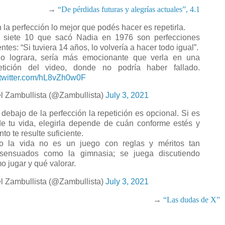
→
“De pérdidas futuras y alegrías actuales”, 4.1
 la perfección lo mejor que podés hacer es repetirla.
 siete 10 que sacó Nadia en 1976 son perfecciones
ntes: “Si tuviera 14 años, lo volvería a hacer todo igual”.
lo lograra, sería más emocionante que verla en una
etición del video, donde no podría haber fallado.
.twitter.com/hL8vZh0w0F
l Zambullista (@Zambullista)
July 3, 2021
 debajo de la perfección la repetición es opcional. Si es
de tu vida, elegirla depende de cuán conforme estés y
to te resulte suficiente.
o la vida no es un juego con reglas y méritos tan
sensuados como la gimnasia; se juega discutiendo
o jugar y qué valorar.
l Zambullista (@Zambullista)
July 3, 2021
→
“Las dudas de X”