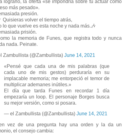
a lograrlo, la oferta «se impondría sobre tu actuar como
peso más pesado».
masiada presión.
 Quisieras volver el tiempo atrás,
o lo que vuelve es esta noche y nada más.🎶
masiada prisión.
mo la memoria de Funes, que registra todo y nunca
ida nada. Peinate.
l Zambullista (@Zambullista)
June 14, 2021
«Pensé que cada una de mis palabras (que
cada uno de mis gestos) perduraría en su
implacable memoria; me entorpeció el temor de
multiplicar ademanes inútiles.»
El día que tarda Funes en recordar 1 día
empezaría un loop. El personaje Borges busca
su mejor versión, como si posara.
— el Zambullista (@Zambullista)
June 14, 2021
en vez de una pregunta hay una orden y la da un
onio, el consejo cambia: