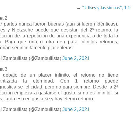
→
“Ulises y las sirenas”, 1.1
a 2
2ª partes nunca fueron buenas (aun si fueron idénticas),
ses y Nietzsche puede que desistan del 2º retorno, la
etición de la repetición de una experiencia o de toda la
a. Para que una u otra den para infinitos retornos,
erían ser infinitamente placenteras.
l Zambullista (@Zambullista)
June 2, 2021
a 3
 debajo de un placer infinito, el retorno no tiene
rantizada la eternidad. Con 1 retorno puede
gnosticarse felicidad, pero no para siempre. Desde la 2ª
etición empieza a gastarse el gusto, si no es infinito –si
es, tarda eso en gastarse y hay eterno retorno.
l Zambullista (@Zambullista)
June 2, 2021