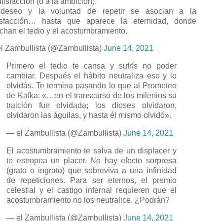
atisfacción (o a la ambición).
deseo y la voluntad de repetir se asocian a la
isfacción… hasta que aparece la eternidad, donde
chan el tedio y el acostumbramiento.
l Zambullista (@Zambullista)
June 14, 2021
Primero el tedio te cansa y sufrís no poder
cambiar. Después el hábito neutraliza eso y lo
olvidás. Te termina pasando lo que al Prometeo
de Kafka: «…en el transcurso de los milenios su
traición fue olvidada; los dioses olvidaron,
olvidaron las águilas, y hasta él mismo olvidó».
— el Zambullista (@Zambullista)
June 14, 2021
El acostumbramiento te salva de un displacer y
te estropea un placer. No hay efecto sorpresa
(grato o ingrato) que sobreviva a una infinidad
de repeticiones. Para ser eternos, el premio
celestial y el castigo infernal requieren que el
acostumbramiento no los neutralice. ¿Podrán?
— el Zambullista (@Zambullista)
June 14, 2021