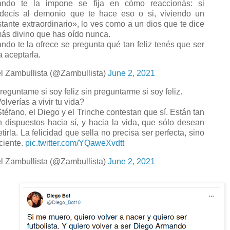
ndo te la impone se fija en cómo reaccionás: si
decís al demonio que te hace eso o si, viviendo un
stante extraordinario», lo ves como a un dios que te dice
más divino que has oído nunca.
ndo te la ofrece se pregunta qué tan feliz tenés que ser
a aceptarla.
l Zambullista (@Zambullista)
June 2, 2021
eguntame si soy feliz sin preguntarme si soy feliz.
olverías a vivir tu vida?
Stéfano, el Diego y el Trinche contestan que sí. Están tan
n dispuestos hacia sí, y hacia la vida, que sólo desean
tirla. La felicidad que sella no precisa ser perfecta, sino
iciente.
pic.twitter.com/YQaweXvdtt
l Zambullista (@Zambullista)
June 2, 2021