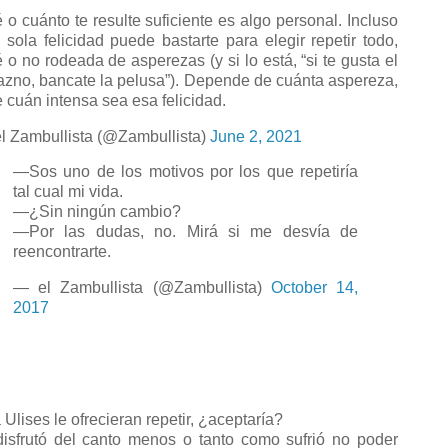
 o cuánto te resulte suficiente es algo personal. Incluso
 sola felicidad puede bastarte para elegir repetir todo,
é o no rodeada de asperezas (y si lo está, “si te gusta el
azno, bancate la pelusa”). Depende de cuánta aspereza,
e cuán intensa sea esa felicidad.
l Zambullista (@Zambullista)
June 2, 2021
—Sos uno de los motivos por los que repetiría
tal cual mi vida.
—¿Sin ningún cambio?
—Por las dudas, no. Mirá si me desvía de
reencontrarte.
— el Zambullista (@Zambullista)
October 14,
2017
 Ulises le ofrecieran repetir, ¿aceptaría?
disfrutó del canto menos o tanto como sufrió no poder