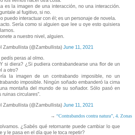
 los vemos hacer otra cosa.
a es la imagen de una interacción, no una interacción.
untale al fugitivo, si no.
 puedo interactuar con él; es un personaje de novela.
acto. Sería como si alguien que lee u oye esto quisiera
larnos.
nete a nuestro nivel, alguien.
l Zambullista (@Zambullista)
June 11, 2021
 pedís peras al olmo.
 si diera? ¿Si pudiera contrabandearse una flor de un
l a otro?
ría la imagen de un contrabando imposible, no un
trabando imposible. Ningún soñado embanderó la cima
una montaña del mundo de su soñador. Sólo pasó en
 ruinas circulares”.
l Zambullista (@Zambullista)
June 11, 2021
→
“Contrabandos contra natura”, 4. Zonas
lvamos. ¿Sabés qué retornante puede cambiar lo que
e y le pasa en el día que le toca repetir?