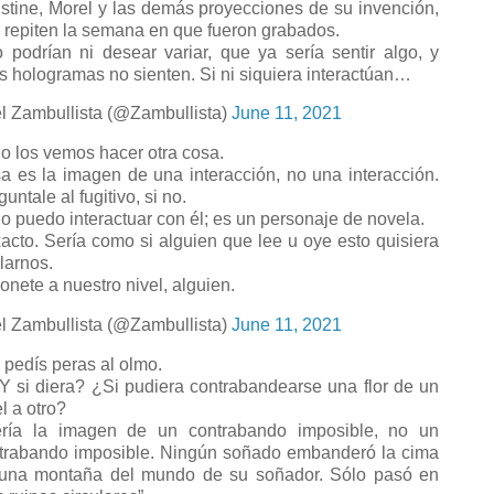
stine, Morel y las demás proyecciones de su invención,
 repiten la semana en que fueron grabados.
 podrían ni desear variar, que ya sería sentir algo, y
s hologramas no sienten. Si ni siquiera interactúan…
l Zambullista (@Zambullista)
June 11, 2021
 los vemos hacer otra cosa.
a es la imagen de una interacción, no una interacción.
untale al fugitivo, si no.
 puedo interactuar con él; es un personaje de novela.
acto. Sería como si alguien que lee u oye esto quisiera
larnos.
nete a nuestro nivel, alguien.
l Zambullista (@Zambullista)
June 11, 2021
 pedís peras al olmo.
 si diera? ¿Si pudiera contrabandearse una flor de un
l a otro?
ría la imagen de un contrabando imposible, no un
trabando imposible. Ningún soñado embanderó la cima
una montaña del mundo de su soñador. Sólo pasó en