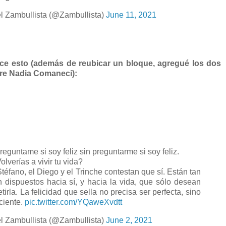
l Zambullista (@Zambullista)
June 11, 2021
ce esto (además de reubicar un bloque, agregué los dos
bre Nadia Comaneci):
eguntame si soy feliz sin preguntarme si soy feliz.
olverías a vivir tu vida?
Stéfano, el Diego y el Trinche contestan que sí. Están tan
n dispuestos hacia sí, y hacia la vida, que sólo desean
tirla. La felicidad que sella no precisa ser perfecta, sino
iciente.
pic.twitter.com/YQaweXvdtt
l Zambullista (@Zambullista)
June 2, 2021