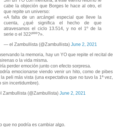
Sin un YO con memoria, a este eterno retorno le
cabe la objeción que Borges le hace al otro, el
que repite un universo:
«A falta de un arcángel especial que lleve la
cuenta, ¿qué significa el hecho de que
atravesamos el ciclo 13.514, y no el 1º de la
serie o el 322²⁰⁰⁰?».
— el Zambullista (@Zambullista)
June 2, 2021
servando la memoria, hay un YO que repite el recital de
 sirenas o la vida misma.
ría perder emoción junto con efecto sorpresa.
odría emocionarse viendo venir un hito, como de pibes
 la peli más vista (una expectativa que no tuvo la 1ª vez,
o sin incertidumbre).
l Zambullista (@Zambullista)
June 2, 2021
 que no podría es cambiar algo.