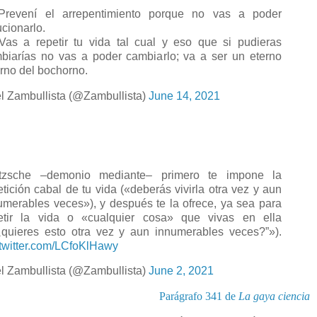
Prevení el arrepentimiento porque no vas a poder
ucionarlo.
 Vas a repetir tu vida tal cual y eso que si pudieras
biarías no vas a poder cambiarlo; va a ser un eterno
orno del bochorno.
l Zambullista (@Zambullista)
June 14, 2021
tzsche –demonio mediante– primero te impone la
etición cabal de tu vida («deberás vivirla otra vez y aun
umerables veces»), y después te la ofrece, ya sea para
etir la vida o «cualquier cosa» que vivas en ella
¿quieres esto otra vez y aun innumerables veces?”»).
.twitter.com/LCfoKlHawy
l Zambullista (@Zambullista)
June 2, 2021
Parágrafo 341 de
La gaya ciencia