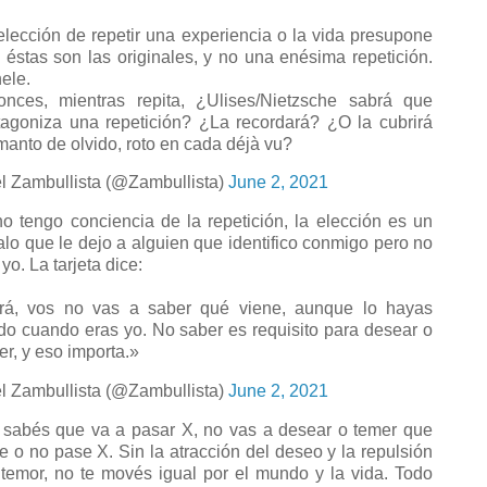
elección de repetir una experiencia o la vida presupone
 éstas son las originales, y no una enésima repetición.
ele.
onces, mientras repita, ¿Ulises/Nietzsche sabrá que
tagoniza una repetición? ¿La recordará? ¿O la cubrirá
manto de olvido, roto en cada déjà vu?
l Zambullista (@Zambullista)
June 2, 2021
no tengo conciencia de la repetición, la elección es un
alo que le dejo a alguien que identifico conmigo pero no
yo. La tarjeta dice:
rá, vos no vas a saber qué viene, aunque lo hayas
ido cuando eras yo. No saber es requisito para desear o
er, y eso importa.»
l Zambullista (@Zambullista)
June 2, 2021
 sabés que va a pasar X, no vas a desear o temer que
e o no pase X. Sin la atracción del deseo y la repulsión
 temor, no te movés igual por el mundo y la vida. Todo