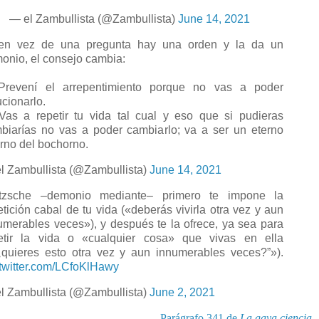
— el Zambullista (@Zambullista)
June 14, 2021
en vez de una pregunta hay una orden y la da un
onio, el consejo cambia:
Prevení el arrepentimiento porque no vas a poder
ucionarlo.
 Vas a repetir tu vida tal cual y eso que si pudieras
biarías no vas a poder cambiarlo; va a ser un eterno
orno del bochorno.
l Zambullista (@Zambullista)
June 14, 2021
tzsche –demonio mediante– primero te impone la
etición cabal de tu vida («deberás vivirla otra vez y aun
umerables veces»), y después te la ofrece, ya sea para
etir la vida o «cualquier cosa» que vivas en ella
¿quieres esto otra vez y aun innumerables veces?”»).
.twitter.com/LCfoKlHawy
l Zambullista (@Zambullista)
June 2, 2021
Parágrafo 341 de
La gaya ciencia