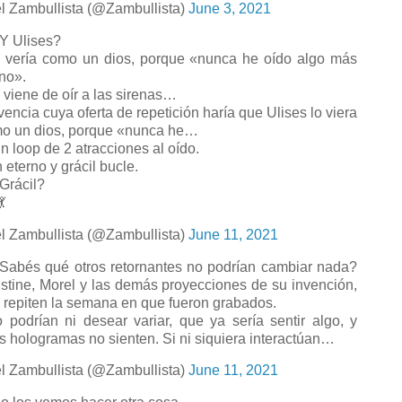
l Zambullista (@Zambullista)
June 3, 2021
 Ulises?
 vería como un dios, porque «nunca he oído algo más
ino».
viene de oír a las sirenas…
vencia cuya oferta de repetición haría que Ulises lo viera
o un dios, porque «nunca he…
 loop de 2 atracciones al oído.
 eterno y grácil bucle.
rácil?

l Zambullista (@Zambullista)
June 11, 2021
abés qué otros retornantes no podrían cambiar nada?
stine, Morel y las demás proyecciones de su invención,
 repiten la semana en que fueron grabados.
 podrían ni desear variar, que ya sería sentir algo, y
s hologramas no sienten. Si ni siquiera interactúan…
l Zambullista (@Zambullista)
June 11, 2021