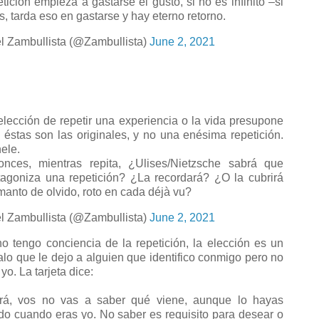
etición empieza a gastarse el gusto, si no es infinito –si
es, tarda eso en gastarse y hay eterno retorno.
l Zambullista (@Zambullista)
June 2, 2021
elección de repetir una experiencia o la vida presupone
 éstas son las originales, y no una enésima repetición.
ele.
onces, mientras repita, ¿Ulises/Nietzsche sabrá que
tagoniza una repetición? ¿La recordará? ¿O la cubrirá
manto de olvido, roto en cada déjà vu?
l Zambullista (@Zambullista)
June 2, 2021
no tengo conciencia de la repetición, la elección es un
alo que le dejo a alguien que identifico conmigo pero no
yo. La tarjeta dice:
rá, vos no vas a saber qué viene, aunque lo hayas
ido cuando eras yo. No saber es requisito para desear o