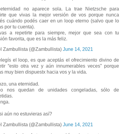
eternidad no aparece sola. La trae Nietzsche para
irte que vivas la mejor versión de vos porque nunca
és cuándo podés caer en un loop eterno (salvo que lo
as por tu cuenta).
vas a repetirte para siempre, mejor que sea con tu
ión favorita, que es la más feliz.
l Zambullista (@Zambullista)
June 14, 2021
elegís el loop, es que aceptás el ofrecimiento divino de
etir “esto otra vez y aún innumerables veces” porque
ás muy bien dispuestx hacia vos y la vida.
zo, una eternidad.
o nos quedan de unidades congeladas, sólo de
etidas.
nga.
si aún no estuvieras así?
l Zambullista (@Zambullista)
June 14, 2021