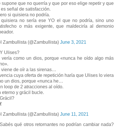
 supone que no querría y que por eso elige repetir y que
 es señal de satisfacción.
ro si quisiera no podría.
 quisiera no sería ese YO el que no podría, sino uno
atisfecho o más exigente, que maldeciría al demonio
peador.
l Zambullista (@Zambullista)
June 3, 2021
 Ulises?
 vería como un dios, porque «nunca he oído algo más
ino».
viene de oír a las sirenas…
vencia cuya oferta de repetición haría que Ulises lo viera
o un dios, porque «nunca he…
 loop de 2 atracciones al oído.
 eterno y grácil bucle.
rácil?

l Zambullista (@Zambullista)
June 11, 2021
abés qué otros retornantes no podrían cambiar nada?