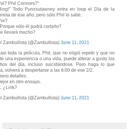
hil? Phil Connors?”
ing!” Todo Punxsutawney entra en loop el Día de la
mota de ese año, pero sólo Phil lo sabe.
or?
orque sólo él podrá cortarlo?
e llevará mucho?
l Zambullista (@Zambullista)
June 11, 2021
si toda la película. Phil, que no eligió repetir y que no
ite una experiencia o una vida, puede alterar a gusto los
hos del día, incluso suicidándose. Pero haga lo que
a, volverá a despertarse a las 6:00 de ese 2/2.
iero detalles.
jor en otro ensayo.
. ¿Link?
l Zambullista (@Zambullista)
June 11, 2021