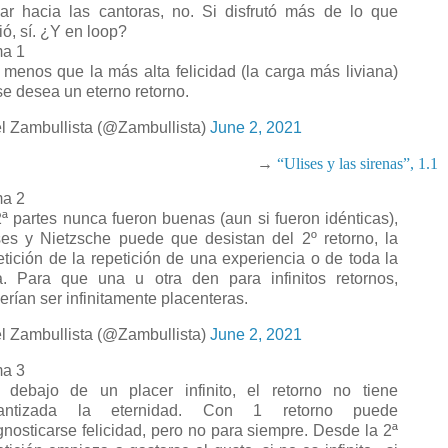
ar hacia las cantoras, no. Si disfrutó más de lo que
ió, sí. ¿Y en loop?
a 1
 menos que la más alta felicidad (la carga más liviana)
se desea un eterno retorno.
l Zambullista (@Zambullista)
June 2, 2021
→
“Ulises y las sirenas”, 1.1
a 2
2ª partes nunca fueron buenas (aun si fueron idénticas),
ses y Nietzsche puede que desistan del 2º retorno, la
etición de la repetición de una experiencia o de toda la
a. Para que una u otra den para infinitos retornos,
erían ser infinitamente placenteras.
l Zambullista (@Zambullista)
June 2, 2021
a 3
 debajo de un placer infinito, el retorno no tiene
rantizada la eternidad. Con 1 retorno puede
gnosticarse felicidad, pero no para siempre. Desde la 2ª