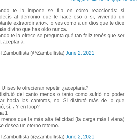
ndo te la impone se fija en cómo reaccionás: si
decís al demonio que te hace eso o si, viviendo un
stante extraordinario», lo ves como a un dios que te dice
más divino que has oído nunca.
ndo te la ofrece se pregunta qué tan feliz tenés que ser
a aceptarla.
l Zambullista (@Zambullista)
June 2, 2021
 Ulises le ofrecieran repetir, ¿aceptaría?
disfrutó del canto menos o tanto como sufrió no poder
ar hacia las cantoras, no. Si disfrutó más de lo que
ió, sí. ¿Y en loop?
a 1
 menos que la más alta felicidad (la carga más liviana)
se desea un eterno retorno.
l Zambullista (@Zambullista)
June 2, 2021