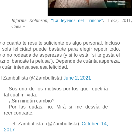
Informe Robinson
,
“La leyenda del Trinche”
. T5E3, 2011,
Canal+
 o cuánto te resulte suficiente es algo personal. Incluso
 sola felicidad puede bastarte para elegir repetir todo,
é o no rodeada de asperezas (y si lo está, “si te gusta el
azno, bancate la pelusa”). Depende de cuánta aspereza,
e cuán intensa sea esa felicidad.
l Zambullista (@Zambullista)
June 2, 2021
—Sos uno de los motivos por los que repetiría
tal cual mi vida.
—¿Sin ningún cambio?
—Por las dudas, no. Mirá si me desvía de
reencontrarte.
— el Zambullista (@Zambullista)
October 14,
2017