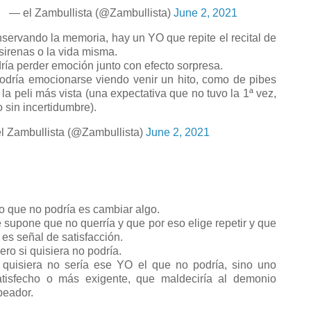
— el Zambullista (@Zambullista)
June 2, 2021
servando la memoria, hay un YO que repite el recital de
 sirenas o la vida misma.
ría perder emoción junto con efecto sorpresa.
odría emocionarse viendo venir un hito, como de pibes
 la peli más vista (una expectativa que no tuvo la 1ª vez,
o sin incertidumbre).
l Zambullista (@Zambullista)
June 2, 2021
 que no podría es cambiar algo.
 supone que no querría y que por eso elige repetir y que
 es señal de satisfacción.
ro si quisiera no podría.
 quisiera no sería ese YO el que no podría, sino uno
atisfecho o más exigente, que maldeciría al demonio
peador.