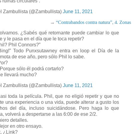
 ruinas circulares”.
l Zambullista (@Zambullista)
June 11, 2021
→
“Contrabandos contra natura”, 4. Zonas
lvamos. ¿Sabés qué retornante puede cambiar lo que
e y le pasa en el día que le toca repetir?
hil? Phil Connors?”
ing!” Todo Punxsutawney entra en loop el Día de la
mota de ese año, pero sólo Phil lo sabe.
or?
orque sólo él podrá cortarlo?
e llevará mucho?
l Zambullista (@Zambullista)
June 11, 2021
si toda la película. Phil, que no eligió repetir y que no
ite una experiencia o una vida, puede alterar a gusto los
hos del día, incluso suicidándose. Pero haga lo que
a, volverá a despertarse a las 6:00 de ese 2/2.
iero detalles.
jor en otro ensayo.
. ¿Link?