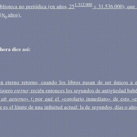
1.312.000
blioteca no periódica (en años, 25
÷ 31.536.000), que 
 (ℵ
años).
o
hora dice así:
un eterno retorno, cuando los libros pasan de ser únicos a e
viajero
eterno
; recién entonces los segundos de antigüedad babé
e
ab aeterno
» (¿por qué el «corolario inmediato» de esto «e
 es el límite de una infinitud actual: la de segundos, días o año