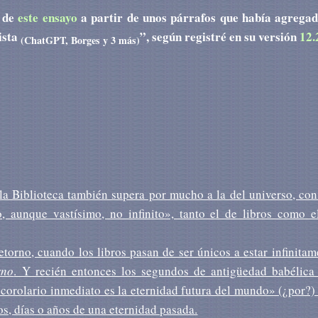
3 de
este ensayo
a partir de unos párrafos que había agregad
ista
”, según registré en su versión
12.
(ChatGPT, Borges y 3 más)
la Biblioteca también supera por mucho a la del universo, con
 aunque vastísimo, no infinito», tanto el de libros como e
etorno, cuando los libros pasan de ser únicos a estar infinitam
rno
. Y recién entonces los segundos de antigüedad babélica
corolario inmediato es la eternidad futura del mundo» (¿por?) 
os, días o años de una eternidad pasada.