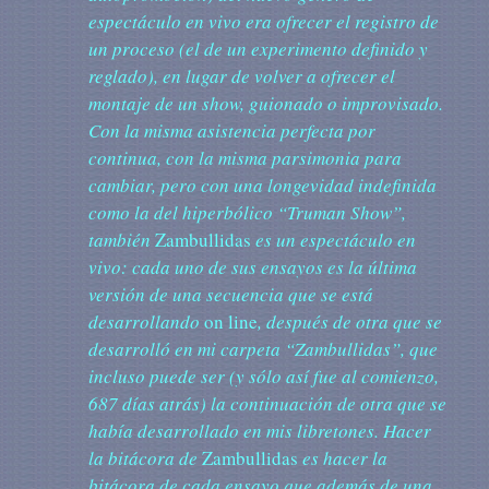
espectáculo en vivo era ofrecer el registro de
un proceso (el de un experimento definido y
reglado), en lugar de volver a ofrecer el
montaje de un show, guionado o improvisado.
Con la misma asistencia perfecta por
continua, con la misma parsimonia para
cambiar, pero con una longevidad indefinida
como la del hiperbólico “Truman Show”,
también
Zambullidas
es un espectáculo en
vivo: cada uno de sus ensayos es la última
versión de una secuencia que se está
desarrollando
on line
, después de otra que se
desarrolló en mi carpeta “Zambullidas”, que
incluso puede ser (y sólo así fue al comienzo,
687 días atrás) la continuación de otra que se
había desarrollado en mis libretones. Hacer
la bitácora de
Zambullidas
es hacer la
bitácora de cada ensayo que además de una