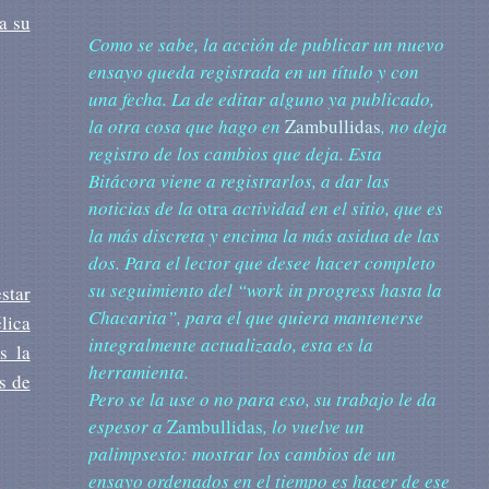
a su
Como se sabe, la acción de publicar un nuevo
ensayo queda registrada en un título y con
una fecha. La de editar alguno ya publicado,
la otra cosa que hago en
Zambullidas
, no deja
registro de los cambios que deja. Esta
Bitácora viene a registrarlos, a dar las
noticias de la
otra
actividad en el sitio, que es
la más discreta y encima la más asidua de las
dos. Para el lector que desee hacer completo
su seguimiento del “work in progress hasta la
star
Chacarita”, para el que quiera mantenerse
lica
integralmente actualizado, esta es la
s la
herramienta.
s de
Pero se la use o no para eso, su trabajo le da
espesor a
Zambullidas
, lo vuelve un
palimpsesto: mostrar los cambios de un
ensayo ordenados en el tiempo es hacer de ese