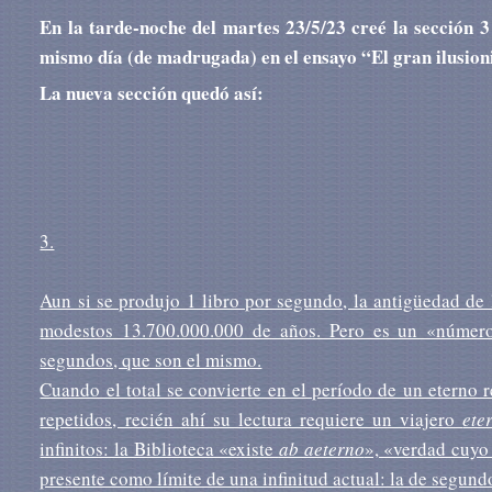
En la tarde-noche del martes 23/5/23 creé la sección 
mismo día (de madrugada) en el ensayo “El gran ilusion
La nueva sección quedó así:
3.
Aun si se produjo 1 libro por segundo, la antigüedad de 
modestos 13.700.000.000 de años. Pero es un «número,
segundos, que son el mismo.
Cuando el total se convierte en el período de un eterno r
repetidos, recién ahí su lectura requiere un viajero
ete
infinitos: la Biblioteca «existe
ab aeterno
», «verdad cuyo 
presente como límite de una infinitud actual: la de segund