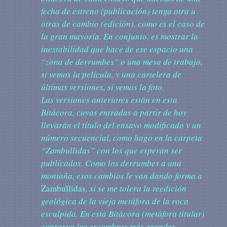
fecha de estreno (publicación) tenga otra u
otras de cambio (edición), como es el caso de
la gran mayoría. En conjunto, es mostrar la
inestabilidad que hace de ese espacio una
“zona de derrumbes” o una mesa de trabajo,
si vemos la película, y una cartelera de
últimas versiones, si vemos la foto.
Las versiones anteriores están en esta
Bitácora, cuyas entradas a partir de hoy
llevarán el título del ensayo modificado y un
número secuencial, como hago en la carpeta
“Zambullidas” con los que esperan ser
publicados. Como los derrumbes a una
montaña, esos cambios le van dando forma a
Zambullidas
, si se me tolera la reedición
geológica de la vieja metáfora de la roca
esculpida. En esta Bitácora (metáfora titular)
conservo los escombros más grandes.