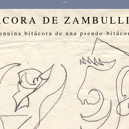
-->
ÁCORA DE ZAMBULL
enuina bitácora de una pseudo-bitáco