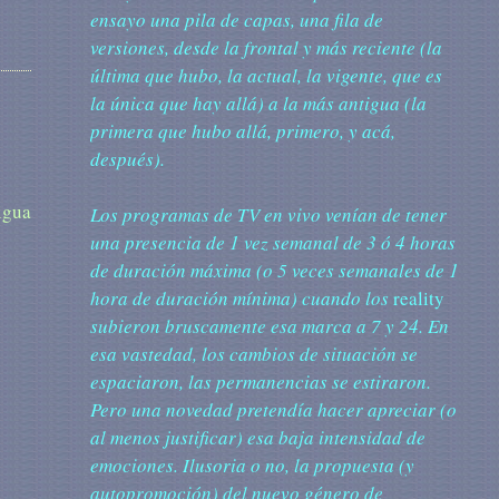
ensayo una pila de capas, una fila de
versiones, desde la frontal y más reciente (la
última que hubo, la actual, la vigente, que es
la única que hay allá) a la más antigua (la
primera que hubo allá, primero, y acá,
después).
igua
Los
programas de TV en vivo venían de tener
una presencia de 1 vez semanal de 3 ó 4 horas
de duración máxima (o 5 veces semanales de 1
hora de duración mínima) cuando los
reality
subieron bruscamente esa marca a 7 y 24. En
esa vastedad, los cambios de situación se
espaciaron, las permanencias se estiraron.
Pero una novedad pretendía hacer apreciar (o
al menos justificar) esa baja intensidad de
emociones. Ilusoria o no, la propuesta (y
autopromoción) del nuevo género de