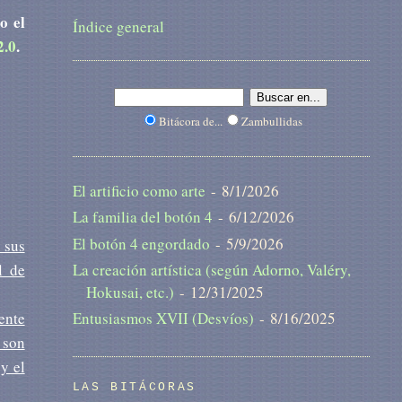
o el
Índice general
2.0
.
Bitácora de...
Zambullidas
El artificio como arte
- 8/1/2026
La familia del botón 4
- 6/12/2026
El botón 4 engordado
- 5/9/2026
 sus
La creación artística (según Adorno, Valéry,
l de
Hokusai, etc.)
- 12/31/2025
ente
Entusiasmos XVII (Desvíos)
- 8/16/2025
 son
y el
LAS BITÁCORAS