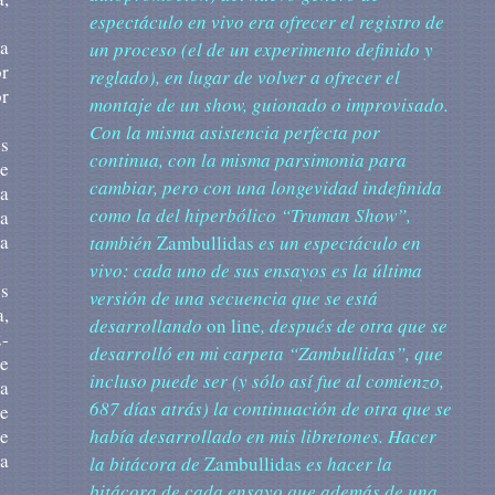
espectáculo en vivo era ofrecer el registro de
na
un proceso (el de un experimento definido y
or
reglado), en lugar de volver a ofrecer el
or
montaje de un show, guionado o improvisado.
Con la misma asistencia perfecta por
es
continua, con la misma parsimonia para
de
cambiar, pero con una longevidad indefinida
a
como la del hiperbólico “Truman Show”,
la
la
también
Zambullidas
es un espectáculo en
vivo: cada uno de sus ensayos es la última
es
versión de una secuencia que se está
a,
desarrollando
on line
, después de otra que se
2-
desarrolló en mi carpeta “Zambullidas”, que
le
incluso puede ser (y sólo así fue al comienzo,
la
687 días atrás) la continuación de otra que se
de
había desarrollado en mis libretones. Hacer
de
ta
la bitácora de
Zambullidas
es hacer la
bitácora de cada ensayo que además de una