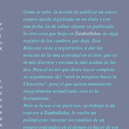
Como se sabe, la acción de publicar un nuevo
ensayo queda registrada en un título y con
se
una fecha. La de editar alguno ya publicado,
4º
la otra cosa que hago en
Zambullidas
, no deja
3.
registro de los cambios que deja. Esta
as
Bitácora viene a registrarlos, a dar las
 X
noticias de la
otra
actividad en el sitio, que es
la más discreta y encima la más asidua de las
dos. Para el lector que desee hacer completo
su seguimiento del “work in progress hasta la
a:
Chacarita”, para el que quiera mantenerse
es
integralmente actualizado, esta es la
ué
herramienta.
ra
Pero se la use o no para eso, su trabajo le da
na
in
espesor a
Zambullidas
, lo vuelve un
ón
palimpsesto: mostrar los cambios de un
en
ensayo ordenados en el tiempo es hacer de ese