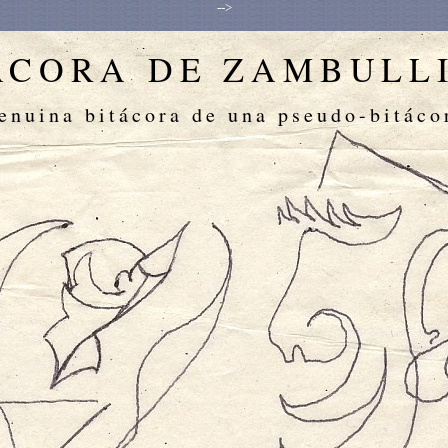
-->
ÁCORA DE ZAMBULL
enuina bitácora de una pseudo-bitáco