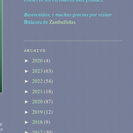
Bienvenidos, y muchas gracias por visitar
Bitácora de
Zambullidas
.
ARCHIVO
2026
(4)
►
2023
(63)
►
2022
(54)
►
2021
(18)
►
2020
(87)
►
2019
(12)
►
2018
(9)
►
se
4º
2017
(30)
►