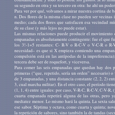
su segundo en otra y su tercero en otra: he ahí un pode
Para ver por qué, volvamos a mirar nuestra cortina de ba
n. Dos flores de la misma clase no pueden ser vecinas 
medio; cada dos flores que satisfacen esa vecindad mí
de su clase (y más lejos no puede estar).
Las mismas relaciones puede producir el movimiento d
empanadas es absolutamente contingente: fue el que fue
los 3!-1=5 restantes: C- R-V o R-C-V o V-C-R o R
necesidad– es que si X empieza comiendo una empanada
compulsión está en las antípodas de la impreferencia);
tercera debe ser de roquefort, y viceversa.
Para comer las seis empanadas que quedan hay dos pos
primeras (“que, repetido, sería un orden” necesario) o 
de 3 empanadas, y una distancia constante (2, 2, 2) ent
3, cual marcha militar). En el otro caso, el período ti
(1, 1, 4) entre iguales: por caso, V-R-C, R-C-V, C-V-R, 
cuarta empanada repetirá alguna de las otras, pero y
mediatez menor. Lo mismo hará la quinta. La sexta sale
ese sabor. Séptima y octava, como cuarta y quinta; nove
la repetición de sabores, sino también la de tandas (sec