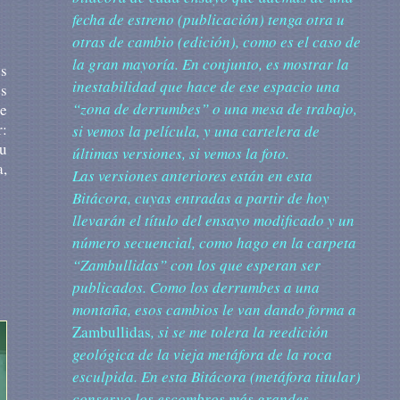
fecha de estreno (publicación) tenga otra u
otras de cambio (edición), como es el caso de
la gran mayoría. En conjunto, es mostrar la
s
inestabilidad que hace de ese espacio una
es
“zona de derrumbes” o una mesa de trabajo,
de
:
si vemos la película, y una cartelera de
u
últimas versiones, si vemos la foto.
a,
Las versiones anteriores están en esta
Bitácora, cuyas entradas a partir de hoy
llevarán el título del ensayo modificado y un
número secuencial, como hago en la carpeta
“Zambullidas” con los que esperan ser
publicados. Como los derrumbes a una
montaña, esos cambios le van dando forma a
Zambullidas
, si se me tolera la reedición
geológica de la vieja metáfora de la roca
esculpida. En esta Bitácora (metáfora titular)
conservo los escombros más grandes.