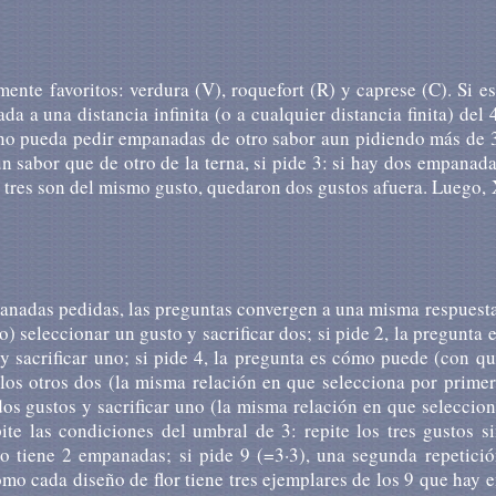
te favoritos: verdura (V), roquefort (R) y caprese (C). Si e
a a una distancia infinita (o a cualquier distancia finita) del 
X no pueda pedir empanadas de otro sabor aun pidiendo más de 
sabor que de otro de la terna, si pide 3: si hay dos empanad
s tres son del mismo gusto, quedaron dos gustos afuera. Luego,
anadas pedidas, las preguntas convergen a una misma respuest
) seleccionar un gusto y sacrificar dos; si pide 2, la pregunta 
y sacrificar uno; si pide 4, la pregunta es cómo puede (con q
r los otros dos (la misma relación en que selecciona por prime
os gustos y sacrificar uno (la misma relación en que seleccio
ite las condiciones del umbral de 3: repite los tres gustos s
to tiene 2 empanadas; si pide 9 (=3·3), una segunda repetici
o cada diseño de flor tiene tres ejemplares de los 9 que hay 