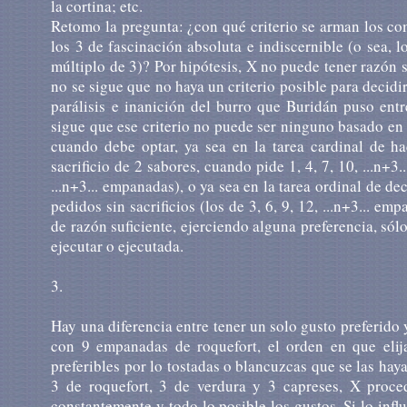
la cortina; etc.
Retomo la pregunta: ¿con qué criterio se arman los co
los 3 de fascinación absoluta e indiscernible (o sea
múltiplo de 3)? Por hipótesis, X no puede tener razón s
no se sigue que no haya un criterio posible para decidir
parálisis e inanición del burro que Buridán puso en
sigue que ese criterio no puede ser ninguno basado en p
cuando debe optar, ya sea en la tarea cardinal de h
sacrificio de 2 sabores, cuando pide 1, 4, 7, 10, ...n+3
...n+3... empanadas), o ya sea en la tarea ordinal de d
pedidos sin sacrificios (los de 3, 6, 9, 12, ...n+3... 
de razón suficiente, ejerciendo alguna preferencia, sól
ejecutar o ejecutada.
3.
Hay una diferencia entre tener un solo gusto preferido
con 9 empanadas de roquefort, el orden en que eli
preferibles por lo tostadas o blancuzcas que se las hay
3 de roquefort, 3 de verdura y 3 capreses, X proced
constantemente y todo lo posible los gustos. Si lo infl