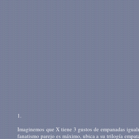
1.
Imaginemos que X tiene 3 gustos de empanadas igualmen
fanatismo parejo es máximo, ubica a su trilogía empata