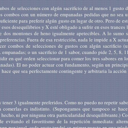
mbos de selecciones con algún sacrificio de al menos 1 gusto 
, los combos con un número de empanadas pedidas que no sea 
uficiente para preferir algún gusto en lugar de otro. Pero de es
 esos desequilibrios y X esté obligado a sufrir en esos trances 
tre dos montones de heno igualmente apetecibles. A lo sumo s
referencias. Fuera de esa restricción, nada le impide a X actu
acer combos de selecciones de gustos con algún sacrificio (u
... empanadas; o un sacrificio de 1 sabor, cuando pide 2, 5, 8, 1
ecidir en qué orden seleccionar para comer los tres sabores en l
empanadas). El no poder actuar con fundamento, según un princip
o hace que sea perfectamente contingente y arbitraria la acción
 y tener 3 igualmente preferidos. Como no puedo no repetir sab
ja comerlas es indistinto. (Supongamos que tampoco se hace
a hecho, ni por ninguna otra particularidad desequilibrante.) C
e evitando el favoritismo de la repetición inmediata: altern
uyen por igual, cada gusto tendrá su primer puesto en una tríad