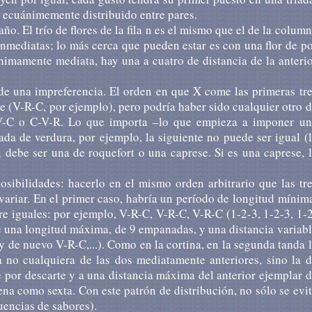
r ecuánimemente distribuido entre pares.
ño. El trío de flores de la fila n es el mismo que el de la colum
inmediatas; lo más cerca que pueden estar es con una flor de p
nimamente mediata, hay una a cuatro de distancia de la anteri
e una impreferencia. El orden en que X come las primeras tr
 (V-R-C, por ejemplo), pero podría haber sido cualquier otro 
-V-C o C-V-R. Lo que importa –lo que empieza a imponer un
 de verdura, por ejemplo, la siguiente no puede ser igual (
 debe ser una de roquefort o una caprese. Si es una caprese, 
ibilidades: hacerlo en el mismo orden arbitrario que las tr
variar. En el primer caso, habría un período de longitud mínim
re iguales: por ejemplo, V-R-C, V-R-C, V-R-C (1-2-3, 1-2-3, 1-
ene una longitud máxima, de 9 empanadas, y una distancia variab
(y de nuevo V-R-C,...). Como en la cortina, en la segunda tanda 
a no cualquiera de las dos mediatamente anteriores, sino la 
 por descarte y a una distancia máxima del anterior ejemplar 
na como sexta. Con este patrón de distribución, no sólo se evi
uencias de sabores).