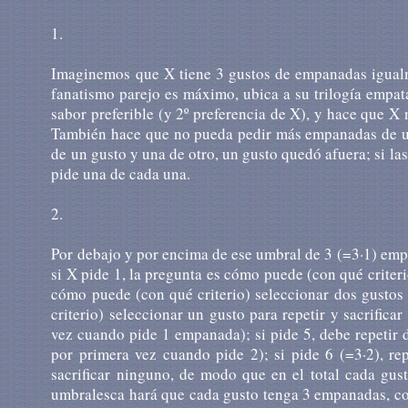
1.
Imaginemos que X tiene 3 gustos de empanadas igualmen
fanatismo parejo es máximo, ubica a su trilogía empatad
sabor preferible (y 2º preferencia de X), y hace que 
También hace que no pueda pedir más empanadas de un 
de un gusto y una de otro, un gusto quedó afuera; si la
pide una de cada una.
2.
Por debajo y por encima de ese umbral de 3 (=3·1) emp
si X pide 1, la pregunta es cómo puede (con qué criterio
cómo puede (con qué criterio) seleccionar dos gustos 
criterio) seleccionar un gusto para repetir y sacrifica
vez cuando pide 1 empanada); si pide 5, debe repetir d
por primera vez cuando pide 2); si pide 6 (=3·2), rep
sacrificar ninguno, de modo que en el total cada gus
umbralesca hará que cada gusto tenga 3 empanadas, com