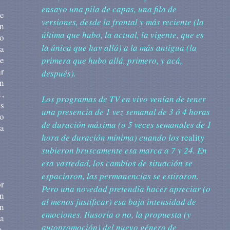
ensayo una pila de capas, una fila de
de
versiones, desde la frontal y más reciente (la
un
última que hubo, la actual, la vigente, que es
to
la única que hay allá) a la más antigua (la
la
e
primera que hubo allá, primero, y acá,
ar
después).
n
1,
Los
programas de TV en vivo venían de tener
os
una presencia de 1 vez semanal de 3 ó 4 horas
io
de duración máxima (o 5 veces semanales de 1
 a
hora de duración mínima) cuando los
reality
subieron bruscamente esa marca a 7 y 24. En
esa vastedad, los cambios de situación se
espaciaron, las permanencias se estiraron.
or
Pero una novedad pretendía hacer apreciar (o
n
al menos justificar) esa baja intensidad de
on
emociones. Ilusoria o no, la propuesta (y
a
autopromoción) del nuevo género de
a,