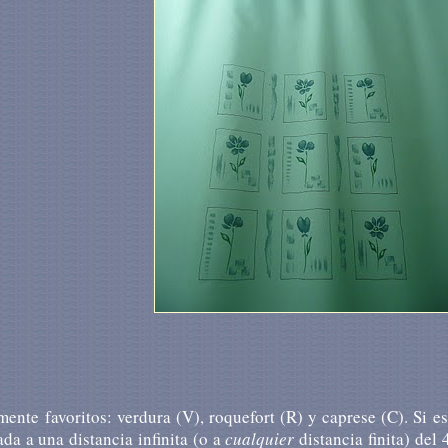
te favoritos: verdura (V), roquefort (R) y caprese (C). Si e
da a una distancia infinita (o a
cualquier
distancia finita) del 