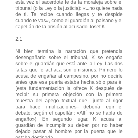
esta vez el sacerdote le da la moraleja sobre el
tribunal (o la Ley o la justicia): «...no quiere nada
de ti. Te recibe cuando llegas y te despide
cuando te vas», como el guardián al paisano y el
capellán de la prisión al acusado Josef K.
2.1
Ni bien termina la narración que pretendía
desengañarlo sobre el tribunal, K se engaña
sobre el guardián que está ante la Ley. Las dos
faltas que le achaca son omisiones. Primero lo
acusa de engañar al campesino, por no decirle
antes que esa puerta estaba hecha sólo para él
(esta fundamentación la ofrece K después de
recibir su primera objeción con la primera
muestra del apego textual que –junto al rigor
para hacer implicaciones– debería regir el
debate, según el capellán: «Allí no se habla de
engaño»). En segundo lugar, K acusa al
guardián de incumplir su deber, por no haber
dejado pasar al hombre por la puerta que le
estaba destinada.