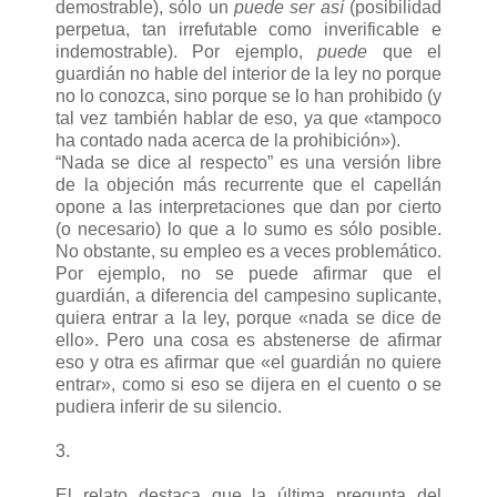
demostrable), sólo un
puede ser así
(posibilidad
perpetua, tan irrefutable como inverificable e
indemostrable). Por ejemplo,
puede
que el
guardián no hable del interior de la ley no porque
no lo conozca, sino porque se lo han prohibido (y
tal vez también hablar de eso, ya que «tampoco
ha contado nada acerca de la prohibición»).
“Nada se dice al respecto” es una versión libre
de la objeción más recurrente que el capellán
opone a las interpretaciones que dan por cierto
(o necesario) lo que a lo sumo es sólo posible.
No obstante, su empleo es a veces problemático.
Por ejemplo, no se puede afirmar que el
guardián, a diferencia del campesino suplicante,
quiera entrar a la ley, porque «nada se dice de
ello». Pero una cosa es abstenerse de afirmar
eso y otra es afirmar que «el guardián no quiere
entrar», como si eso se dijera en el cuento o se
pudiera inferir de su silencio.
3.
El relato destaca que la última pregunta del