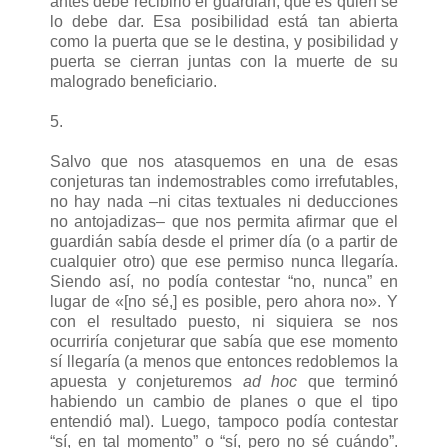
antes debe recibirlo el guardián, que es quien se
lo debe dar. Esa posibilidad está tan abierta
como la puerta que se le destina, y posibilidad y
puerta se cierran juntas con la muerte de su
malogrado beneficiario.
5.
Salvo que nos atasquemos en una de esas
conjeturas tan indemostrables como irrefutables,
no hay nada –ni citas textuales ni deducciones
no antojadizas– que nos permita afirmar que el
guardián sabía desde el primer día (o a partir de
cualquier otro) que ese permiso nunca llegaría.
Siendo así, no podía contestar “no, nunca” en
lugar de «[no sé,] es posible, pero ahora no». Y
con el resultado puesto, ni siquiera se nos
ocurriría conjeturar que sabía que ese momento
sí llegaría (a menos que entonces redoblemos la
apuesta y conjeturemos
ad hoc
que terminó
habiendo un cambio de planes o que el tipo
entendió mal). Luego, tampoco podía contestar
“sí, en tal momento” o “sí, pero no sé cuándo”.