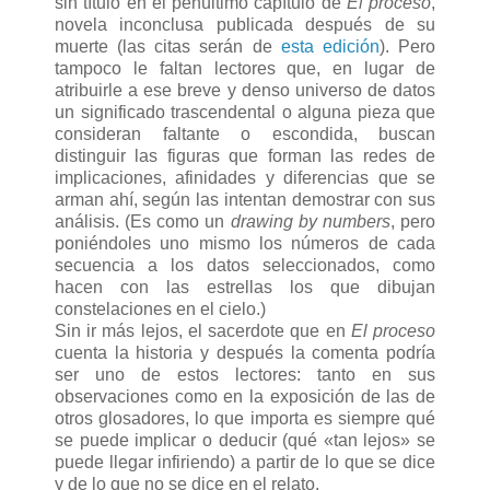
sin título en el penúltimo capítulo de
El proceso
,
novela inconclusa publicada después de su
muerte (las citas serán de
esta edición
). Pero
tampoco le faltan lectores que, en lugar de
atribuirle a ese breve y denso universo de datos
un significado trascendental o alguna pieza que
consideran faltante o escondida, buscan
distinguir las figuras que forman las redes de
implicaciones, afinidades y diferencias que se
arman ahí, según las intentan demostrar con sus
análisis. (Es como un
drawing by numbers
, pero
poniéndoles uno mismo los números de cada
secuencia a los datos seleccionados, como
hacen con las estrellas los que dibujan
constelaciones en el cielo.)
Sin ir más lejos, el sacerdote que en
El proceso
cuenta la historia y después la comenta podría
ser uno de estos lectores: tanto en sus
observaciones como en la exposición de las de
otros glosadores, lo que importa es siempre qué
se puede implicar o deducir (qué «tan lejos» se
puede llegar infiriendo) a partir de lo que se dice
y de lo que no se dice en el relato.