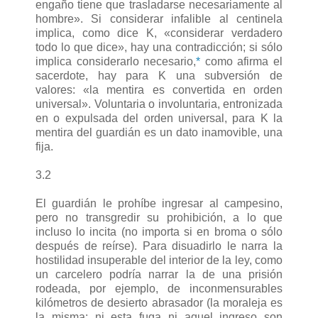
engaño tiene que trasladarse necesariamente al
hombre». Si considerar infalible al centinela
implica, como dice K, «considerar verdadero
todo lo que dice», hay una contradicción; si sólo
implica considerarlo necesario,
*
como afirma el
sacerdote, hay para K una subversión de
valores: «la mentira es convertida en orden
universal». Voluntaria o involuntaria, entronizada
en o expulsada del orden universal, para K la
mentira del guardián es un dato inamovible, una
fija.
3.2
El guardián le prohíbe ingresar al campesino,
pero no transgredir su prohibición, a lo que
incluso lo incita (no importa si en broma o sólo
después de reírse). Para disuadirlo le narra la
hostilidad insuperable del interior de la ley, como
un carcelero podría narrar la de una prisión
rodeada, por ejemplo, de inconmensurables
kilómetros de desierto abrasador (la moraleja es
la misma: ni esta fuga ni aquel ingreso son