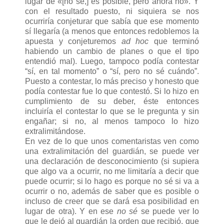
lugar de «[no sé,] es posible, pero ahora no». Y
con el resultado puesto, ni siquiera se nos
ocurriría conjeturar que sabía que ese momento
sí llegaría (a menos que entonces redoblemos la
apuesta y conjeturemos
ad hoc
que terminó
habiendo un cambio de planes o que el tipo
entendió mal). Luego, tampoco podía contestar
“sí, en tal momento” o “sí, pero no sé cuándo”.
Puesto a contestar, lo más preciso y honesto que
podía contestar fue lo que contestó. Si lo hizo en
cumplimiento de su deber, éste entonces
incluiría el contestar lo que se le pregunta y sin
engañar; si no, al menos tampoco lo hizo
extralimitándose.
En vez de lo que unos comentaristas ven como
una extralimitación del guardián, se puede ver
una declaración de desconocimiento (si supiera
que algo va a ocurrir, no me limitaría a decir que
puede ocurrir; si lo hago es porque no sé si va a
ocurrir o no, además de saber que es posible o
incluso de creer que se dará esa posibilidad en
lugar de otra). Y en ese
no sé
se puede ver lo
que le dejó al guardián la orden que recibió, que