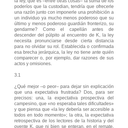
la ley, que es –entre otras cosas– la suma de los
poderíos que la custodian, tendría que ofrecerle
una razón junto con imponerle una prohibición a
un individuo ya mucho menos poderoso que su
último y menos poderoso guardián fronterizo, su
gendarme? Como el capellán antes de
descender del púlpito al encuentro de K, la ley
necesita pronunciarse desde cierta distancia
para no olvidar su rol. Establecida o confirmada
esa brecha jerárquica, la ley no tiene ante quién
comparecer o, por ejemplo, dar razones de sus
actos y omisiones.
3.1
¿Qué mejor –o peor– para dejar sin explicación
que una expectativa frustrada? Dos, para ser
precisos: una, la expectativa prospectiva del
campesino, que «no esperaba tales dificultades»
y que piensa que «la ley debería ser accesible a
todos en todo momento»; la otra, la expectativa
retrospectiva de los lectores de la historia y del
oyente K, que ni bien se enteran, en el remate,