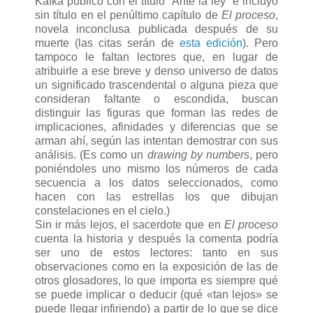
Kafka publicó con el título “Ante la ley” e incluyó
sin título en el penúltimo capítulo de
El proceso
,
novela inconclusa publicada después de su
muerte (las citas serán de
esta edición
). Pero
tampoco le faltan lectores que, en lugar de
atribuirle a ese breve y denso universo de datos
un significado trascendental o alguna pieza que
consideran faltante o escondida, buscan
distinguir las figuras que forman las redes de
implicaciones, afinidades y diferencias que se
arman ahí, según las intentan demostrar con sus
análisis. (Es como un
drawing by numbers
, pero
poniéndoles uno mismo los números de cada
secuencia a los datos seleccionados, como
hacen con las estrellas los que dibujan
constelaciones en el cielo.)
Sin ir más lejos, el sacerdote que en
El proceso
cuenta la historia y después la comenta podría
ser uno de estos lectores: tanto en sus
observaciones como en la exposición de las de
otros glosadores, lo que importa es siempre qué
se puede implicar o deducir (qué «tan lejos» se
puede llegar infiriendo) a partir de lo que se dice