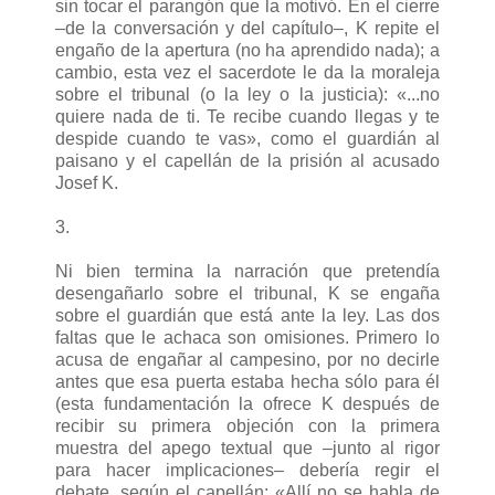
sin tocar el parangón que la motivó. En el cierre
–de la conversación y del capítulo–, K repite el
engaño de la apertura (no ha aprendido nada); a
cambio, esta vez el sacerdote le da la moraleja
sobre el tribunal (o la ley o la justicia): «...no
quiere nada de ti. Te recibe cuando llegas y te
despide cuando te vas», como el guardián al
paisano y el capellán de la prisión al acusado
Josef K.
3.
Ni bien termina la narración que pretendía
desengañarlo sobre el tribunal, K se engaña
sobre el guardián que está ante la ley. Las dos
faltas que le achaca son omisiones. Primero lo
acusa de engañar al campesino, por no decirle
antes que esa puerta estaba hecha sólo para él
(esta fundamentación la ofrece K después de
recibir su primera objeción con la primera
muestra del apego textual que –junto al rigor
para hacer implicaciones– debería regir el
debate, según el capellán: «Allí no se habla de