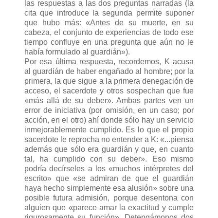
las respuestas a las dos preguntas narradas (la
cita que introduce la segunda permite suponer
que hubo más: «Antes de su muerte, en su
cabeza, el conjunto de experiencias de todo ese
tiempo confluye en una pregunta que aún no le
había formulado al guardián»).
Por esa última respuesta, recordemos, K acusa
al guardián de haber engañado al hombre; por la
primera, la que sigue a la primera denegación de
acceso, el sacerdote y otros sospechan que fue
«más allá de su deber». Ambas partes ven un
error de iniciativa (por omisión, en un caso; por
acción, en el otro) ahí donde sólo hay un servicio
inmejorablemente cumplido. Es lo que el propio
sacerdote le reprocha no entender a K: «...piensa
además que sólo era guardián y que, en cuanto
tal, ha cumplido con su deber». Eso mismo
podría decírseles a los «muchos intérpretes del
escrito» que «se admiran de que el guardián
haya hecho simplemente esa alusión» sobre una
posible futura admisión, porque desentona con
alguien que «parece amar la exactitud y cumple
rigurosamente su función». Detengámonos dos