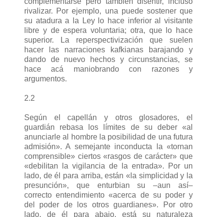
complementarse pero también disentir, incluso
rivalizar. Por ejemplo, una puede sostener que
su atadura a la Ley lo hace inferior al visitante
libre y de espera voluntaria; otra, que lo hace
superior. La reperspectivización que suelen
hacer las narraciones kafkianas barajando y
dando de nuevo hechos y circunstancias, se
hace acá maniobrando con razones y
argumentos.
2.2
Según el capellán y otros glosadores, el
guardián rebasa los límites de su deber «al
anunciarle al hombre la posibilidad de una futura
admisión». A semejante inconducta la «tornan
comprensible» ciertos «rasgos de carácter» que
«debilitan la vigilancia de la entrada». Por un
lado, de él para arriba, están «la simplicidad y la
presunción», que enturbian su –aun así–
correcto entendimiento «acerca de su poder y
del poder de los otros guardianes». Por otro
lado, de él para abajo, está su naturaleza