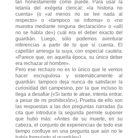
tan honestamente como puede. Para usar la
letanía del exégeta clerical: «la historia no
cuenta» (o «al menos no se lee nada al
respecto» o «tampoco se informa» o «no
muestra mediante ninguna declaración» o «allí
no se habla de») cuál era el deber exacto del
guardián. Luego, sólo podemos aventurar
inferencias a partir de lo que sí cuenta. El
capellán arriesga la suya, con especial cautela:
«Parece que, en aquella época, su único deber
era rechazar al hombre».
Pero ese rechazo no es lo único que le vemos
hacer escrupulosa y sistemáticamente al
guardián: tampoco deja nunca de satisfacer la
curiosidad del campesino, por la que incluso lo
llega a desafiar («Si tanto te atrae, intenta entrar,
a pesar de mi prohibición»). Prueba de ello son
las respuestas a las dos preguntas narradas (la
cita que introduce la segunda permite suponer
que hubo más: «Antes de su muerte, en su
cabeza, el conjunto de experiencias de todo ese
tiempo confluye en una pregunta que aún no le
había formulado al guardián»).