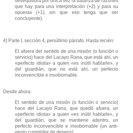
desequilibra por única vez la balanza de razones
que hay para una interpretación (+2) y para su
opuesta (+1), sin que eso tenga que ser
concluyente).
4) Parte I, sección 4, penúltimo párrafo. Hasta recién:
El afuera del sentido de una misión (o función o
servicio) hace del Lacayo Rana, que está ahí, un
«perfecto idiota» a quien «es inútil hablarle», y
del guardián, que no está ahí, un perfecto
inconvencible e insobornable.
Desde ahora:
El sentido de una misión (o función o servicio)
hace del Lacayo Rana, que quedó afuera, un
«perfecto idiota» a quien «es inútil hablarle», y
del guardián, que se mantiene adentro, un
perfecto inconvencible e insobornable (un anti-
genio cumplidor de deseos).