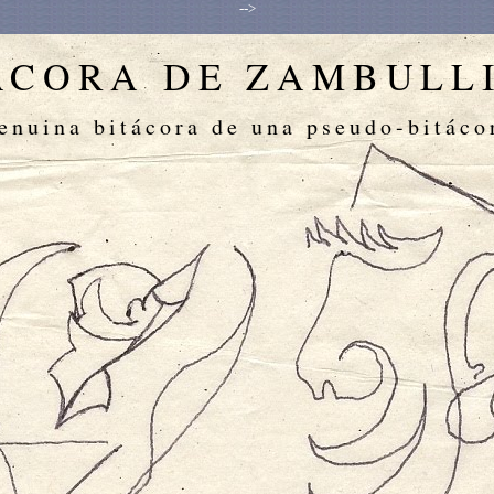
-->
ÁCORA DE ZAMBULL
enuina bitácora de una pseudo-bitáco