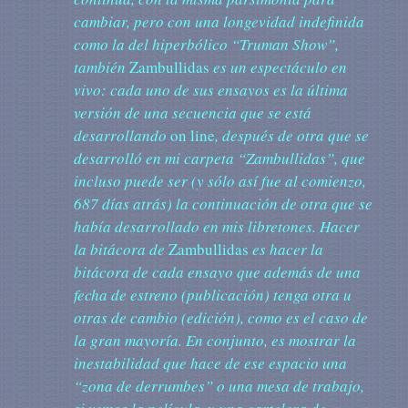
cambiar, pero con una longevidad indefinida
como la del hiperbólico “Truman Show”,
también
Zambullidas
es un espectáculo en
vivo: cada uno de sus ensayos es la última
versión de una secuencia que se está
desarrollando
on line
, después de otra que se
desarrolló en mi carpeta “Zambullidas”, que
incluso puede ser (y sólo así fue al comienzo,
687 días atrás) la continuación de otra que se
había desarrollado en mis libretones. Hacer
la bitácora de
Zambullidas
es hacer la
bitácora de cada ensayo que además de una
fecha de estreno (publicación) tenga otra u
otras de cambio (edición), como es el caso de
la gran mayoría. En conjunto, es mostrar la
inestabilidad que hace de ese espacio una
“zona de derrumbes” o una mesa de trabajo,