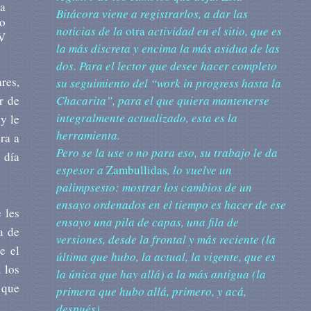
la
Bitácora viene a registrarlos, a dar las
to
noticias de la
otra
actividad en el sitio, que es
V
la más discreta y encima la más asidua de las
dos. Para el lector que desee hacer completo
res,
su seguimiento del “work in progress hasta la
Chacarita”, para el que quiera mantenerse
r de
integralmente actualizado, esta es la
y le
herramienta.
ra a
Pero se la use o no para eso, su trabajo le da
 día
espesor a
Zambullidas
, lo vuelve un
palimpsesto: mostrar los cambios de un
ensayo ordenados en el tiempo es hacer de ese
 les
ensayo una pila de capas, una fila de
a de
versiones, desde la frontal y más reciente (la
e el
última que hubo, la actual, la vigente, que es
 los
la única que hay allá) a la más antigua (la
 que
primera que hubo allá, primero, y acá,
después).