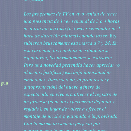
Los
programas de TV en vivo venían de tener
una presencia de 1 vez semanal de 3 ó 4 horas
de duración máxima (o 5 veces semanales de 1
hora de duración mínima) cuando los
reality
subieron bruscamente esa marca a 7 y 24. En
esa vastedad, los cambios de situación se
espaciaron, las permanencias se estiraron.
Pero una novedad pretendía hacer apreciar (o
al menos justificar) esa baja intensidad de
emociones. Ilusoria o no, la propuesta (y
igua
autopromoción) del nuevo género de
espectáculo en vivo era ofrecer el registro de
un proceso (el de un experimento definido y
reglado), en lugar de volver a ofrecer el
montaje de un show, guionado o improvisado.
Con la misma asistencia perfecta por
continua, con la misma parsimonia para