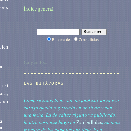
or).
Índice general
Bitácora de...
Zambullidas
uien
Cargando...
en
LAS BITÁCORAS
n si
osa;
Como se sabe, la acción de publicar un nuevo
s un
ensayo queda registrada en un título y con
una fecha. La de editar alguno ya publicado,
ha
la otra cosa que hago en
Zambullidas
, no deja
un
registro de los cambios que deja. Esta