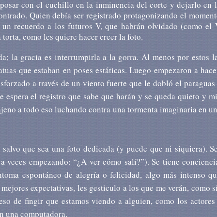
posar con el cuchillo en la inminencia del corte y dejarlo en 
contrado. Quien debía ser registrado protagonizando el momen
o un recuerdo a los futuros V, que habrán olvidado (como el 
torta, como les quiere hacer creer la foto.
da; la gracia es interrumpirla a la gorra. Al menos por estos la
statuas que estaban en poses estáticas. Luego empezaron a hace
forzado a través de un viento fuerte que le dobló el paraguas 
ue espera el registro que sabe que harán y se queda quieto y mi
r ajeno a todo eso luchando contra una tormenta imaginaria en un
, salvo que sea una foto dedicada (y puede que ni siquiera). Se
y a veces empezando: “¿A ver cómo salí?”). Se tiene concienci
ntoma espontáneo de alegría o felicidad, algo más intenso qu
mejores expectativas, les gesticulo a los que me verán, como si
 eso de fingir que estamos viendo a alguien, como los actores
en una computadora.