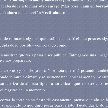
– acaba de ir a formar otro ensayo (“La pose”, aún en borrad
edó ahora de la sección 3 retitulada):
dea de retratar a alguien que está posando. Y el que posa es alg
medida de lo posible– controlando cómo.
 a mostrar, que va a pasar a ser pública. Entregamos una imag
hayamos preparado.
ara (o no) y sonríe (o no). Y se nota que está posando tambié
donde se mira a cámara y se sostiene una lapicera ajena y mentir
caracteriza de alumno típico a un chico –que en este caso e
 el registro de un momento.
ortar la torta en su fiesta de casamiento, piensa que ahí se 
 suspendido lo que duró posar para la foto. Puedo dar fe de 