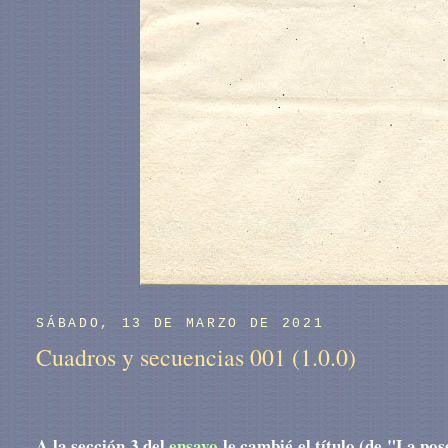
SÁBADO, 13 DE MARZO DE 2021
Cuadros y secuencias 001 (1.0.0)
A la sección 3 del
ensayo
le cambié el título (de "La pos