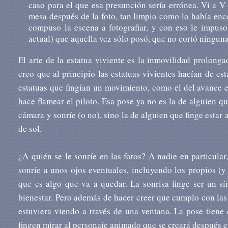
caso para el que esa presunción sería errónea. Vi a V 
mesa después de la foto, tan limpio como lo había en
compuso la escena a fotografiar, y con eso le impus
actual) que aquella vez sólo posó, que no cortó ninguna 
El arte de la estatua viviente es la inmovilidad prolonga
creo que al principio las estatuas vivientes hacían de e
estatuas que fingían un movimiento, como el del avance es
hace flamear el piloto. Esa pose ya no es la de alguien q
cámara y sonríe (o no), sino la de alguien que finge esta
de sol.
¿A quién se le sonríe en las fotos? A nadie en particular
sonríe a unos ojos eventuales, incluyendo los propios (
que es algo que va a quedar. La sonrisa finge ser un sí
bienestar. Pero además de hacer creer que cumplo con las 
estuviera viendo a través de una ventana. La pose tiene
fingen mirar al personaje animado que se creará después 