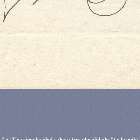
e" a "Una singularidad y dos o tres pluralidades") y le quité