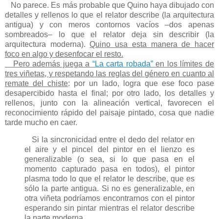
No parece. Es más probable que Quino haya dibujado con
detalles y rellenos lo que el relator describe (la arquitectura
antigua) y con meros contornos vacíos –dos apenas
sombreados– lo que el relator deja sin describir (la
arquitectura moderna).
Quino usa esta manera de hacer
foco en algo y desenfocar el resto.
Pero además juega a
“La carta robada”
en los límites de
tres viñetas, y respetando las reglas del género en cuanto al
remate del chiste
: por un lado, logra que ese foco pase
desapercibido hasta el final; por otro lado, los detalles y
rellenos, junto con la alineación vertical, favorecen el
reconocimiento rápido del paisaje pintado, cosa que nadie
tarde mucho en caer.
Si la sincronicidad entre el dedo del relator en
el aire y el pincel del pintor en el lienzo es
generalizable (o sea, si lo que pasa en el
momento capturado pasa en todos), el pintor
plasma todo lo que el relator le describe, que es
sólo la parte antigua. Si no es generalizable, en
otra viñeta podríamos encontrarnos con el pintor
esperando sin pintar mientras el relator describe
la parte moderna.