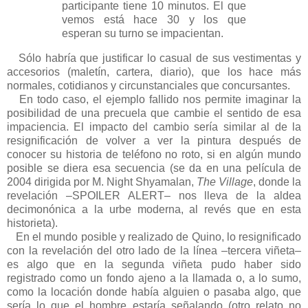
participante tiene 10 minutos. El que
vemos está hace 30 y los que
esperan su turno se impacientan.
Sólo habría que justificar lo casual de sus vestimentas y
accesorios (maletín, cartera, diario), que los hace más
normales, cotidianos y circunstanciales que concursantes.
En todo caso, el ejemplo fallido nos permite imaginar la
posibilidad de una precuela que cambie el sentido de esa
impaciencia. El impacto del cambio sería similar al de la
resignificación de volver a ver la pintura después de
conocer su historia de teléfono no roto, si en algún mundo
posible se diera esa secuencia (se da en una película de
2004 dirigida por M. Night Shyamalan,
The Village
, donde la
revelación –SPOILER ALERT– nos lleva de la aldea
decimonónica a la urbe moderna, al revés que en esta
historieta).
En el mundo posible y realizado de Quino, lo resignificado
con la revelación del otro lado de la línea –tercera viñeta–
es algo que en la segunda viñeta pudo haber sido
registrado como un fondo ajeno a la llamada o, a lo sumo,
como la locación donde había alguien o pasaba algo, que
sería lo que el hombre estaría señalando (otro relato no