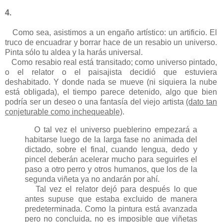
4.
Como sea, asistimos a un engaño artístico: un artificio. El
truco de encuadrar y borrar hace de un resabio un universo.
Pinta sólo tu aldea y la harás universal.
Como resabio real está transitado; como universo pintado,
o el relator o el paisajista decidió que estuviera
deshabitado. Y donde nada se mueve (ni siquiera la nube
está obligada), el tiempo parece detenido, algo que bien
podría ser un deseo o una fantasía del viejo artista
(dato tan
conjeturable como inchequeable)
.
O tal vez el universo pueblerino empezará a
habitarse luego de la larga fase no animada del
dictado, sobre el final, cuando lengua, dedo y
pincel deberán acelerar mucho para seguirles el
paso a otro perro y otros humanos, que los de la
segunda viñeta ya no andarán por ahí.
Tal vez el relator dejó para después lo que
antes supuse que estaba excluido de manera
predeterminada. Como la pintura está avanzada
pero no concluida, no es imposible que viñetas