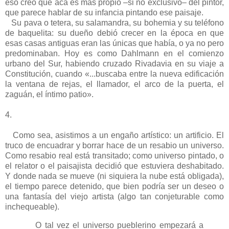
eso creo que acá es más propio –si no exclusivo– del pintor,
que parece hablar de su infancia pintando ese paisaje.
Su pava o tetera, su salamandra, su bohemia y su teléfono
de baquelita: su dueño debió crecer en la época en que
esas casas antiguas eran las únicas que había, o ya no pero
predominaban. Hoy es como Dahlmann en el comienzo
urbano del Sur, habiendo cruzado Rivadavia en su viaje a
Constitución, cuando «...buscaba entre la nueva edificación
la ventana de rejas, el llamador, el arco de la puerta, el
zaguán, el íntimo patio».
4.
Como sea, asistimos a un engaño artístico: un artificio. El
truco de encuadrar y borrar hace de un resabio un universo.
Como resabio real está transitado; como universo pintado, o
el relator o el paisajista decidió que estuviera deshabitado.
Y donde nada se mueve (ni siquiera la nube está obligada),
el tiempo parece detenido, que bien podría ser un deseo o
una fantasía del viejo artista (algo tan conjeturable como
inchequeable).
O tal vez el universo pueblerino empezará a