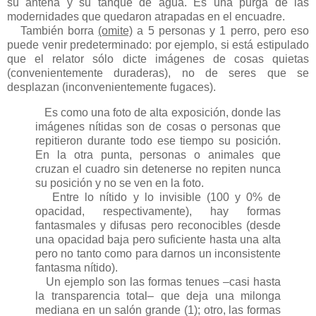
su antena y su tanque de agua. Es una purga de las
modernidades que quedaron atrapadas en el encuadre.
También borra
(omite)
a 5 personas y 1 perro, pero eso
puede venir predeterminado: por ejemplo, si está estipulado
que el relator sólo dicte imágenes de cosas quietas
(convenientemente duraderas), no de seres que se
desplazan (inconvenientemente fugaces).
Es como una foto de alta exposición, donde las
imágenes nítidas son de cosas o personas que
repitieron durante todo ese tiempo su posición.
En la otra punta, personas o animales que
cruzan el cuadro sin detenerse no repiten nunca
su posición y no se ven en la foto.
Entre lo nítido y lo invisible (100 y 0% de
opacidad, respectivamente), hay formas
fantasmales y difusas pero reconocibles (desde
una opacidad baja pero suficiente hasta una alta
pero no tanto como para darnos un inconsistente
fantasma nítido).
Un ejemplo son las formas tenues –casi hasta
la transparencia total– que deja una milonga
mediana en un salón grande (1); otro, las formas