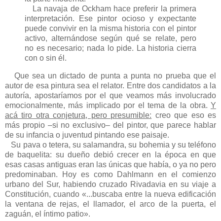
La navaja de Ockham hace preferir la primera
interpretación. Ese pintor ocioso y expectante
puede convivir en la misma historia con el pintor
activo, alternándose según qué se relate, pero
no es necesario; nada lo pide. La historia cierra
con o sin él.
Que sea un dictado de punta a punta no prueba que el
autor de esa pintura sea el relator. Entre dos candidatos a la
autoría, apostaríamos por el que veamos más involucrado
emocionalmente, más implicado por el tema de la obra.
Y
acá tiro otra conjetura, pero presumible:
creo que eso es
más propio –si no exclusivo– del pintor, que parece hablar
de su infancia o juventud pintando ese paisaje.
Su pava o tetera, su salamandra, su bohemia y su teléfono
de baquelita: su dueño debió crecer en la época en que
esas casas antiguas eran las únicas que había, o ya no pero
predominaban. Hoy es como Dahlmann en el comienzo
urbano del Sur, habiendo cruzado Rivadavia en su viaje a
Constitución, cuando «...buscaba entre la nueva edificación
la ventana de rejas, el llamador, el arco de la puerta, el
zaguán, el íntimo patio».