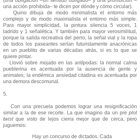
(una obligación –un sentido obligado– y una prohibición –
una acción prohibida– te dicen por dónde y cómo circular).
Quino dibuja de modo minimalista el entorno más
complejo y de modo maximalista el entorno más simple.
Para mayor simplicidad, la pintura silencia 5 voces, 1
ladrido y 1 señalética. Y también para mayor verosimilitud,
porque la salida recreativa del perro, la señal vial y la ropa
de todos los paseantes serían futuristamente anacrónicas
en un pueblito de varias décadas atrás, si es lo que se
quiere pintar.
Llovió sobre mojado en las antípodas: la normal calma
pueblerina es acentuada por la ausencia de gente y
animales; la endémica ansiedad citadina es acentuada por
una demora descomunal.
5.
Con una precuela podemos lograr una resignificación
similar a la de ese recorte. La que imagino da un pre
plot
twist
que visto de lejos cierra mejor que de cerca, pero
juguemos:
Hay un concurso de dictados. Cada