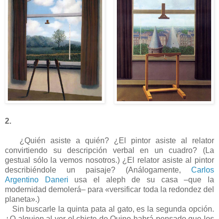
2.
¿Quién asiste a quién? ¿El pintor asiste al relator
convirtiendo su descripción verbal en un cuadro? (La
gestual sólo la vemos nosotros.) ¿El relator asiste al pintor
describiéndole un paisaje? (Análogamente,
Carlos
Argentino Daneri
usa el aleph de su casa –que la
modernidad demolerá– para «versificar toda la redondez del
planeta».)
Sin buscarle la quinta pata al gato, es la segunda opción.
¿O alguien al ver el chiste de Quino habrá pensado que los