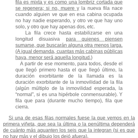
fila es mixta y es como una lombriz cortada que
se regenera; si no, muere y
la nueva fila nace
cuando alguien ve que en esa cabina ocupada
no hay nadie esperando, y otro ve que hay uno
solo, y otro que hay apenas dos, etc.
La fila crece hasta estabilizarse en una
longitud disuasiva
para quienes piensen
sumarse, que buscarán alguna otra menos larga.
(A igual demanda, cuantas más cabinas públicas
haya, menor será aquella longitud.)
A partir de ese momento, para todos, desde el
que llegó primero hasta el que llegó último, la
duración exorbitante de la llamada es la
duración exorbitante de la inmovilidad de la fila
(algún múltiplo de la inmovilidad esperada, la
“normal”, si es una hipérbole conmensurable). Y
fila que para (durante mucho tiempo), fila que
cierra.
Si una de esas filas normales fuese la que vemos en la
primera viñeta, que sea la última o la penúltima dependerá
de cuánto más aguanten los seis que la integran (si es que
no hay más y el dibujo los dejó afuera).