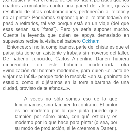
cuadros acumulados contra una pared del atelier, quizás
resultado de otras colaboraciones, pertenecían al relator y
no al pintor? Podríamos suponer que el relator todavía no
pasó a retirarlos, tal vez porque está en un viaje (del que
esas serían sus "fotos"). Pero ya sería suponer mucho.
Cuenta la leyenda que quien se apoya demasiado en
supuestos recibe la visita del barbero
Ockham
.
Entonces: si no la complicamos, parte del chiste es que el
paisajista tiene un asistente y trabaja sin moverse del taller.
De haberlo conocido, Carlos Argentino Daneri hubiera
emprendido con este bohemio modernicida otra
«vindicación del hombre moderno», para quien «el acto de
viajar era inútil» porque todo lo resolvía «en su gabinete de
estudio, como si dijéramos en la torre albarrana de una
ciudad, provisto de teléfonos...».
A veces no sólo somos eso de lo que
funcionamos, sino también lo contrario. El pintor
es no moderno por lo que pinta (puede que
también por cómo pinta, con qué estilo) y es
moderno por lo que hace para pintar (o sea, por
su modo de producción, si le creemos a Daneri).