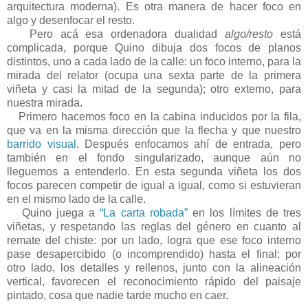
arquitectura moderna). Es otra manera de hacer foco en
algo y desenfocar el resto.
Pero acá esa ordenadora dualidad
algo/resto
está
complicada, porque Quino dibuja dos focos de planos
distintos, uno a cada lado de la calle: un foco interno, para la
mirada del relator (ocupa una sexta parte de la primera
viñeta y casi la mitad de la segunda); otro externo, para
nuestra mirada.
Primero hacemos foco en la cabina inducidos por la fila,
que va en la misma dirección que la flecha y que nuestro
barrido visual
. Después enfocamos ahí de entrada, pero
también en el fondo singularizado, aunque aún no
lleguemos a entenderlo. En esta segunda viñeta los dos
focos parecen competir de igual a igual, como si estuvieran
en el mismo lado de la calle.
Quino juega a
“La carta robada”
en los límites de tres
viñetas, y respetando las reglas del género en cuanto al
remate del chiste: por un lado, logra que ese foco interno
pase desapercibido (o incomprendido) hasta el final; por
otro lado, los detalles y rellenos, junto con la alineación
vertical, favorecen el reconocimiento rápido del paisaje
pintado, cosa que nadie tarde mucho en caer.