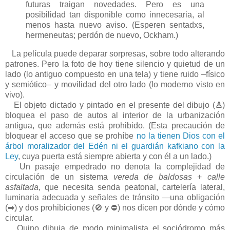
futuras traigan novedades. Pero es una
posibilidad tan disponible como innecesaria, al
menos hasta nuevo aviso. (Esperen sentadxs,
hermeneutas; perdón de nuevo, Ockham.)
La película puede deparar sorpresas, sobre todo alterando
patrones. Pero la foto de hoy tiene silencio y quietud de un
lado (lo antiguo compuesto en una tela) y tiene ruido –físico
y semiótico– y movilidad del otro lado (lo moderno visto en
vivo).
El objeto dictado y pintado en el presente del dibujo (
♙
)
bloquea el paso de autos al interior de la urbanización
antigua, que además está prohibido. (Esta precaución de
bloquear el acceso que se prohíbe
no la tienen Dios con el
árbol moralizador del Edén ni el guardián kafkiano con la
Ley
, cuya puerta está siempre abierta y con él a un lado.)
Un pasaje empedrado no denota la complejidad de
circulación de un sistema
vereda de baldosas
+
calle
asfaltada
, que necesita senda peatonal, cartelería lateral,
luminaria adecuada y señales de tránsito —una obligación
(➡) y dos prohibiciones (🚫 y ⛔) nos dicen por dónde y cómo
circular.
Quino dibuja de modo minimalista el sociódromo más