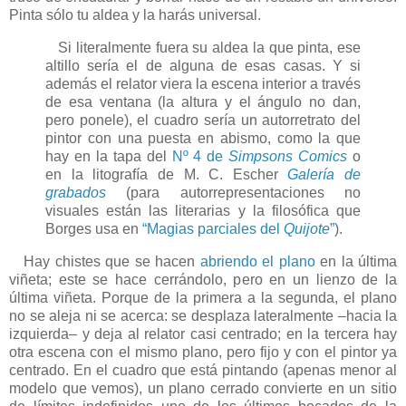
Pinta sólo tu aldea y la harás universal.
Si literalmente fuera su aldea la que pinta, ese
altillo sería el de alguna de esas casas. Y si
además el relator viera la escena interior a través
de esa ventana (la altura y el ángulo no dan,
pero ponele), el cuadro sería un autorretrato del
pintor con una puesta en abismo, como la que
hay en la tapa del
Nº 4 de
Simpsons Comics
o
en la litografía de M. C. Escher
Galería de
grabados
(para autorrepresentaciones no
visuales están las literarias y la filosófica que
Borges usa en
“Magias parciales del
Quijote
”
).
Hay chistes que se hacen
abriendo el plano
en la última
viñeta; este se hace cerrándolo, pero en un lienzo de la
última viñeta. Porque de la primera a la segunda, el plano
no se aleja ni se acerca: se desplaza lateralmente –hacia la
izquierda– y deja al relator casi centrado; en la tercera hay
otra escena con el mismo plano, pero fijo y con el pintor ya
centrado. En el cuadro que está pintando (apenas menor al
modelo que vemos), un plano cerrado convierte en un sitio