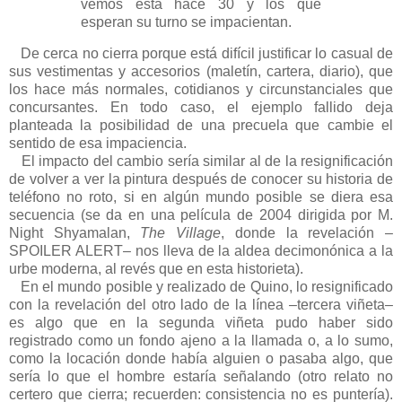
vemos está hace 30 y los que
esperan su turno se impacientan.
De cerca no cierra porque está difícil justificar lo casual de
sus vestimentas y accesorios (maletín, cartera, diario), que
los hace más normales, cotidianos y circunstanciales que
concursantes. En todo caso, el ejemplo fallido deja
planteada la posibilidad de una precuela que cambie el
sentido de esa impaciencia.
El impacto del cambio sería similar al de la resignificación
de volver a ver la pintura después de conocer su historia de
teléfono no roto, si en algún mundo posible se diera esa
secuencia (se da en una película de 2004 dirigida por M.
Night Shyamalan,
The Village
, donde la revelación –
SPOILER ALERT– nos lleva de la aldea decimonónica a la
urbe moderna, al revés que en esta historieta).
En el mundo posible y realizado de Quino, lo resignificado
con la revelación del otro lado de la línea –tercera viñeta–
es algo que en la segunda viñeta pudo haber sido
registrado como un fondo ajeno a la llamada o, a lo sumo,
como la locación donde había alguien o pasaba algo, que
sería lo que el hombre estaría señalando (otro relato no
certero que cierra; recuerden: consistencia no es puntería).