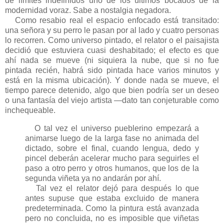
de límites indefinidos uno de los últimos bocados de la
modernidad voraz. Sabe a nostalgia negadora.
Como resabio real el espacio enfocado está transitado:
una señora y su perro le pasan por al lado y cuatro personas
lo recorren. Como universo pintado, el relator o el paisajista
decidió que estuviera cuasi deshabitado; el efecto es que
ahí nada se mueve (ni siquiera la nube, que si no fue
pintada recién, habrá sido pintada hace varios minutos y
está en la misma ubicación). Y donde nada se mueve, el
tiempo parece detenido, algo que bien podría ser un deseo
o una fantasía del viejo artista —dato tan conjeturable como
inchequeable.
O tal vez el universo pueblerino empezará a
animarse luego de la larga fase no animada del
dictado, sobre el final, cuando lengua, dedo y
pincel deberán acelerar mucho para seguirles el
paso a otro perro y otros humanos, que los de la
segunda viñeta ya no andarán por ahí.
Tal vez el relator dejó para después lo que
antes supuse que estaba excluido de manera
predeterminada. Como la pintura está avanzada
pero no concluida, no es imposible que viñetas