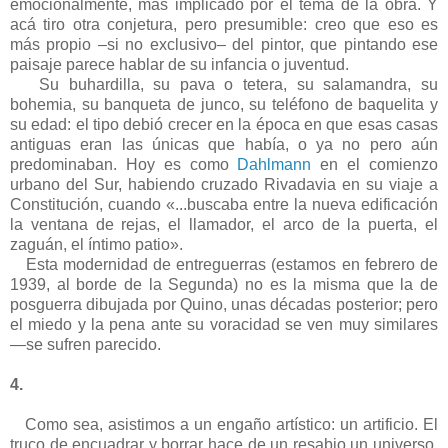
emocionalmente, más implicado por el tema de la obra. Y
acá tiro otra conjetura, pero presumible: creo que eso es
más propio –si no exclusivo– del pintor, que pintando ese
paisaje parece hablar de su infancia o juventud.
Su buhardilla, su pava o tetera, su salamandra, su
bohemia, su banqueta de junco, su teléfono de baquelita y
su edad: el tipo debió crecer en la época en que esas casas
antiguas eran las únicas que había, o ya no pero aún
predominaban. Hoy es como
Dahlmann
en el comienzo
urbano del Sur, habiendo cruzado Rivadavia en su viaje a
Constitución, cuando «...buscaba entre la nueva edificación
la ventana de rejas, el llamador, el arco de la puerta, el
zaguán, el íntimo patio».
Esta modernidad de entreguerras (estamos en febrero de
1939, al borde de la Segunda) no es la misma que la de
posguerra dibujada por Quino, unas décadas posterior; pero
el miedo y la pena ante su voracidad se ven muy similares
—se sufren parecido.
4.
Como sea, asistimos a un engaño artístico: un artificio. El
truco de encuadrar y borrar hace de un resabio un universo.