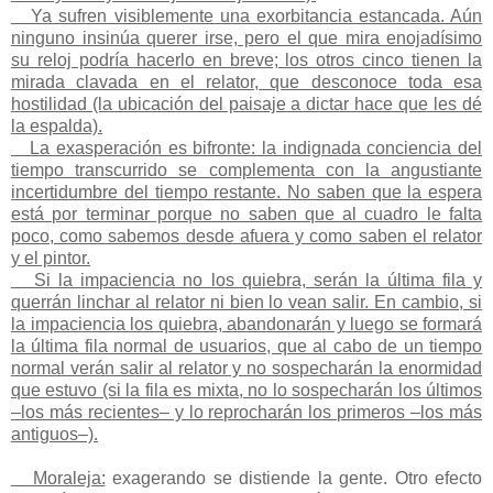
Ya sufren visiblemente una exorbitancia estancada. Aún
ninguno insinúa querer irse, pero el que mira enojadísimo
su reloj podría hacerlo en breve; los otros cinco tienen la
mirada clavada en el relator, que desconoce toda esa
hostilidad (la ubicación del paisaje a dictar hace que les dé
la espalda).
La exasperación es bifronte: la indignada conciencia del
tiempo transcurrido se complementa con la angustiante
incertidumbre del tiempo restante. No saben que la espera
está por terminar porque no saben que al cuadro le falta
poco, como sabemos desde afuera y como saben el relator
y el pintor.
Si la impaciencia no los quiebra, serán la última fila y
querrán linchar al relator ni bien lo vean salir. En cambio, si
la impaciencia los quiebra, abandonarán y luego se formará
la última fila normal de usuarios, que al cabo de un tiempo
normal verán salir al relator y no sospecharán la enormidad
que estuvo (si la fila es mixta, no lo sospecharán los últimos
–los más recientes– y lo reprocharán los primeros –los más
antiguos–).
Moraleja:
exagerando se distiende la gente. Otro efecto