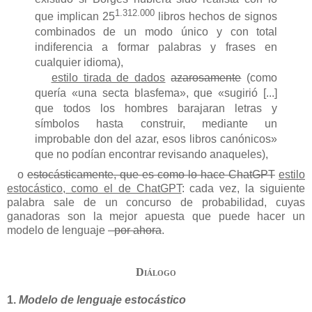
1.312.000
que implican 25
libros hechos de signos
combinados de un modo único y con total
indiferencia a formar palabras y frases en
cualquier idioma),
estilo tirada de dados
azarosamente
(como
quería «una secta blasfema», que «sugirió [...]
que todos los hombres barajaran letras y
símbolos hasta construir, mediante un
improbable don del azar, esos libros canónicos»
que no podían encontrar revisando anaqueles),
o
estocásticamente, que es como lo hace ChatGPT
estilo
estocástico, como el de ChatGPT
: cada vez, la siguiente
palabra sale de un concurso de probabilidad, cuyas
ganadoras son la mejor apuesta que puede hacer un
modelo de lenguaje
–por ahora
.
Diálogo
1.
Modelo de lenguaje estocástico