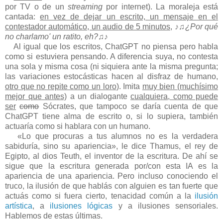
por TV o de un
streaming
por internet). La moraleja está
cantada:
en vez de dejar un escrito, un mensaje en el
contestador automático, un audio de 5 minutos,
♪♫
¿Por qué
no charlamo' un ratito, eh?
♫♪
Al igual que los escritos, ChatGPT no piensa pero habla
como si estuviera pensando. A diferencia suya, no contesta
una sola y misma cosa (ni siquiera ante la misma pregunta;
las variaciones estocásticas hacen al disfraz de humano
,
otro que no repite como un loro
). Imita
muy bien (muchísimo
mejor que antes)
a un dialogante
cualquiera, como puede
ser
como
Sócrates, que tampoco se daría cuenta de que
Chat­GPT tiene alma de escrito o, si lo supiera, también
actuaría como si hablara con un humano.
«Lo que procuras a tus alumnos no es la verdadera
sabiduría, sino su apariencia», le dice Thamus, el rey de
Egipto, al dios Teuth, el inventor de la escritura. De ahí se
sigue que la escritura generada por/con esta IA es la
apariencia de una apariencia. Pero incluso conociendo el
truco, la ilusión de que hablás con alguien es tan fuerte que
actuás como si fuera cierto, tenacidad común a la
ilusión
artística
, a
ilusiones lógicas
y a ilusiones sensoriales.
Hablemos de estas últimas.