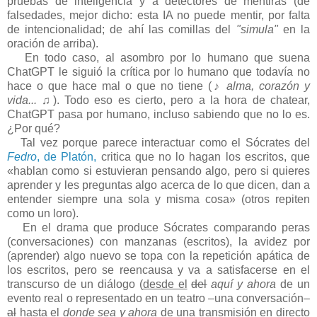
pruebas de inteligencia y a detectores de mentiras (de
falsedades, mejor dicho: esta IA no puede mentir, por falta
de intencionalidad; de ahí las comillas del
"simula"
en la
oración de arriba).
En todo caso, al asombro por lo humano que suena
ChatGPT le siguió la crítica por lo humano que todavía no
hace o que hace mal o que no tiene (♪
alma, corazón y
vida...
♫). Todo eso es cierto, pero a la hora de chatear,
ChatGPT pasa por humano, incluso sabiendo que no lo es.
¿Por qué?
Tal vez porque parece interactuar como el Sócrates del
Fedro
, de Platón,
critica que no lo hagan los escritos, que
«hablan como si estuvieran pensando algo, pero si quieres
aprender y les preguntas algo acerca de lo que dicen, dan a
entender siempre una sola y misma cosa» (otros repiten
como un loro).
En el drama que produce Sócrates comparando peras
(conversaciones) con manzanas (escritos), la avidez por
(aprender) algo nuevo se topa con la repetición apática de
los escritos, pero se reencausa y va a satisfacerse en el
transcurso de un diálogo (
desde el
del
aquí y ahora
de un
evento real o representado en un teatro –una conversación–
al
hasta el
donde sea y ahora
de una transmisión en directo