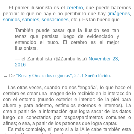
El primer ilusionista es el
cerebro
, que puede hacernos
percibir lo que no hay o no percibir lo que hay (
imágenes
,
sonidos
,
sabores
,
sensaciones
, etc.). Es tan bueno que
También puede pasar que la ilusión sea tan
tenaz que persista luego de evidenciado y
entendido el truco. El cerebro es el mejor
ilusionista.
— el Zambullista (@Zambullista)
November 23,
2016
→ De
“Rosa y Omar: dos cegueras”, 2.1.1 Sueño lúcido
.
Las otras veces, cuando no nos “engaña”, lo que hace el
cerebro es crear una imagen de lo recibido en la interacción
con el entorno (mundo exterior e interior: de la piel para
afuera y para adentro, estímulos externos e internos). La
crea a partir de la información que logra sacar de los datos
luego de conectarlos por rasgos/parámetros comunes o
afines; o sea, a partir de los patrones que logra captar.
Es más complejo, sí, pero si a la IA le cabe también esta