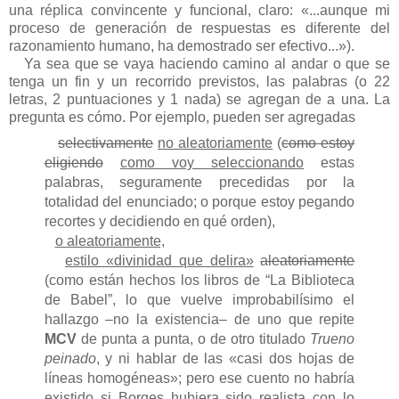
una réplica convincente y funcional, claro: «...aunque mi
proceso de generación de respuestas es diferente del
razonamiento humano, ha demostrado ser efectivo...»).
Ya sea que se vaya haciendo camino al andar o que se
tenga un fin y un recorrido previstos, las palabras (o 22
letras, 2 puntuaciones y 1 nada) se agregan de a una. La
pregunta es cómo. Por ejemplo, pueden ser agregadas
selectivamente
no aleatoriamente
(
como estoy
eligiendo
como voy seleccionando
estas
palabras, seguramente precedidas por la
totalidad del enunciado; o porque estoy pegando
recortes y decidiendo en qué orden),
o aleatoriamente,
estilo «divinidad que delira»
aleatoriamente
(como están hechos los libros de “La Biblioteca
de Babel”, lo que vuelve improbabilísimo el
hallazgo –no la existencia– de uno que repite
MCV
de punta a punta, o de otro titulado
Trueno
peinado
, y ni hablar de las «casi dos hojas de
líneas homogéneas»; pero ese cuento no habría
existido si Borges hubiera sido realista con lo